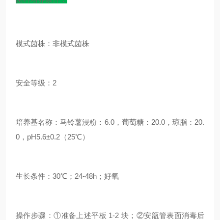
模式菌株：非模式菌株
安全等级：2
培养基名称：
马铃薯浸粉：6.0，葡萄糖：20.0，琼脂：20.
0，pH5.6±0.2（25℃）
生长条件：30℃；24-48h；好氧
操作步骤：①准备上述平板 1-2 块；②安瓿管表面消毒后