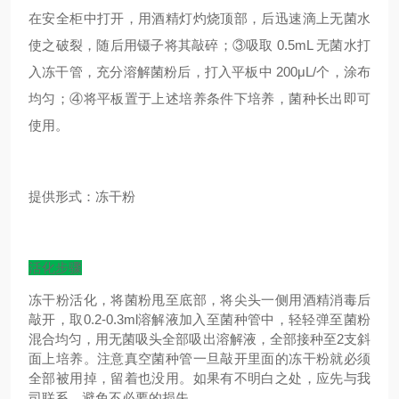
在安全柜中打开，用酒精灯灼烧顶部，后迅速滴上无菌水
使之破裂，随后用镊子将其敲碎；③吸取 0.5mL 无菌水打
入冻干管，充分溶解菌粉后，打入平板中 200μL/个，涂布
均匀；④将平板置于上述培养条件下培养，菌种长出即可
使用。
提供形式：冻干粉
活化步骤
冻干粉活化，将菌粉甩至底部，将尖头一侧用酒精消毒后
敲开，取0.2-0.3ml溶解液加入至菌种管中，轻轻弹至菌粉
混合均匀，用无菌吸头全部吸出溶解液，全部接种至2支斜
面上培养。注意真空菌种管一旦敲开里面的冻干粉就必须
全部被用掉，留着也没用。如果有不明白之处，应先与我
司联系，避免不必要的损失。