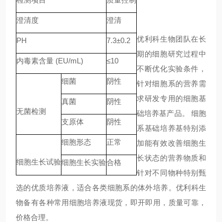
澄清度
澄清
优利科生物团队在长
PH
7.3±0.2
期的细胞研究过程中
内毒素含量 (EU/mL)
≤10
不断优化实验条件，
细菌
阴性
针对细胞系的营养需
求研发专用的细胞基
真菌
阴性
无菌检测
础培养基产品。 细胞
支原体
阴性
系基础培养基特别添
细胞形态
正常
加能有效改善细胞生
长状态的营养物质和
细胞生长试验
细胞生长实验
合格
针对不同物种特别甄
选的优质培养液，适合各类细胞系的体外培养。优利科生
物备有各种常用细胞培养液现货，即开即用，质量可靠，
价格合理。