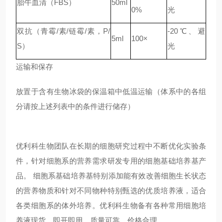
胎牛血清（FBS）
50ml
0%
光
双抗（青霉/素/链霉/素，P/
-20℃、避
5ml
100×
S）
光
运输和保存
放置于含有生物冰袋的保温箱中低温运输（体系中的各组
分请按上述列表中的条件进行储存）
优利科生物团队在长期的细胞研究过程中不断优化实验条
件，针对细胞系的营养需求研发专用的细胞基础培养基产
品。 细胞系基础培养基特别添加能有效改善细胞生长状态
的营养物质和针对不同物种特别甄选的优质培养液，适合
各类细胞系的体外培养。优利科生物备有各种常用细胞培
养液现货，即开即用，质量可靠，价格合理。