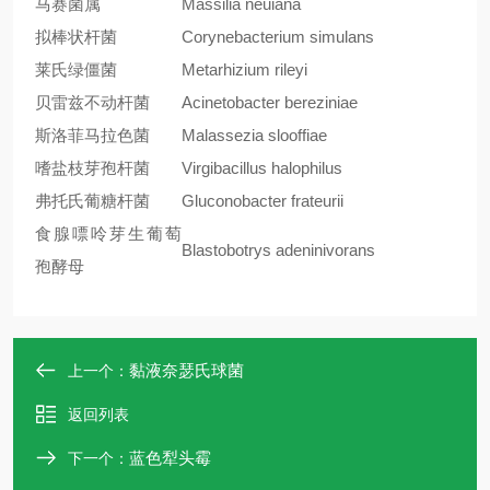
马赛菌属
Massilia neuiana
拟棒状杆菌
Corynebacterium simulans
莱氏绿僵菌
Metarhizium rileyi
贝雷兹不动杆菌
Acinetobacter bereziniae
斯洛菲马拉色菌
Malassezia slooffiae
嗜盐枝芽孢杆菌
Virgibacillus halophilus
弗托氏葡糖杆菌
Gluconobacter frateurii
食腺嘌呤芽生葡萄
Blastobotrys adeninivorans
孢酵母
黏液奈瑟氏球菌
上一个：
返回列表
蓝色犁头霉
下一个：