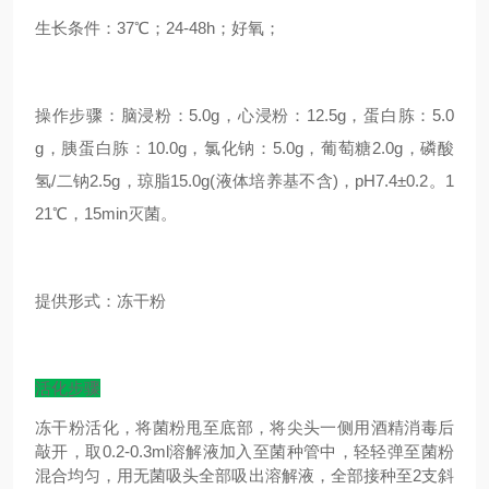
生长条件：37℃；24-48h；好氧；
操作步骤：脑浸粉：5.0g，心浸粉：12.5g，蛋白胨：5.0
g，胰蛋白胨：10.0g，氯化钠：5.0g，葡萄糖2.0g，磷酸
氢/二钠2.5g，琼脂15.0g(液体培养基不含)，pH7.4±0.2。1
21℃，15min灭菌。
提供形式：冻干粉
活化步骤
冻干粉活化，将菌粉甩至底部，将尖头一侧用酒精消毒后
敲开，取0.2-0.3ml溶解液加入至菌种管中，轻轻弹至菌粉
混合均匀，用无菌吸头全部吸出溶解液，全部接种至2支斜