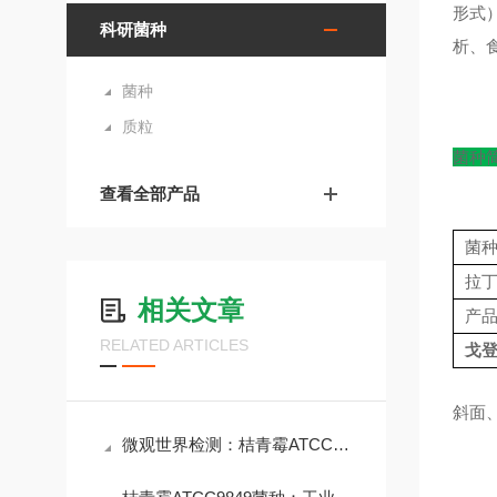
形式
科研菌种
析、
菌种
质粒
菌种
查看全部产品
菌
拉
相关文章
产
RELATED ARTICLES
戈
斜面、
微观世界检测：桔青霉ATCC9849菌种的生物学特性与风险