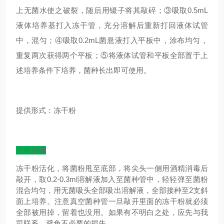
上无菌水使之破裂，随后用镊子将其敲碎；③吸取0.5mL
液体培养基打入冻干管，充分溶解后重新打回液体试管
中，混匀；④吸取0.2mL菌悬液打入平板中，涂布均匀，
重复两次获得两个平板；⑤将液体试管和平板全部置于上
述培养条件下培养，菌种长出即可使用。
提供形式：冻干粉
活化步骤
冻干粉活化，将菌粉甩至底部，将尖头一侧用酒精消毒后
敲开，取0.2-0.3ml溶解液加入至菌种管中，轻轻弹至菌粉
混合均匀，用无菌吸头全部吸出溶解液，全部接种至2支斜
面上培养。注意真空菌种管一旦敲开里面的冻干粉就必须
全部被用掉，留着也没用。如果有不明白之处，应先与我
司联系，避免不必要的损失。