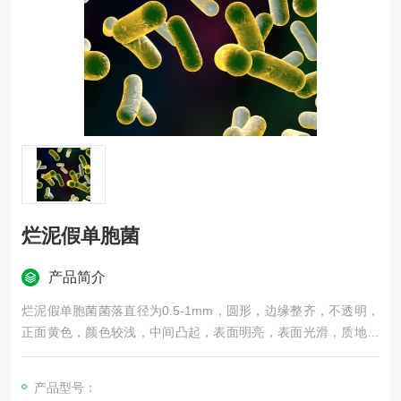
烂泥假单胞菌
产品简介
烂泥假单胞菌菌落直径为0.5-1mm，圆形，边缘整齐，不透明，
正面黄色，颜色较浅，中间凸起，表面明亮，表面光滑，质地湿
润，易挑起，G－（红），杆菌
产品型号：