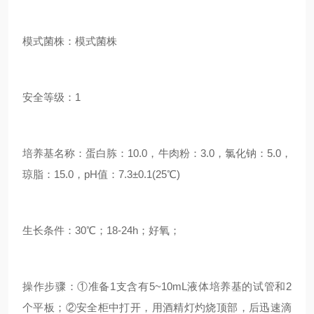
模式菌株：模式菌株
安全等级：1
培养基名称：
蛋白胨：10.0，牛肉粉：3.0，氯化钠：5.0，
琼脂：15.0，pH值：7.3±0.1(25℃)
生长条件：30℃；18-24h；好氧；
操作步骤：①准备1支含有5~10mL液体培养基的试管和2
个平板；②安全柜中打开，用酒精灯灼烧顶部，后迅速滴