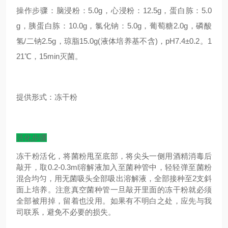
操作步骤：脑浸粉：5.0g，心浸粉：12.5g，蛋白胨：5.0
g，胰蛋白胨：10.0g，氯化钠：5.0g，葡萄糖2.0g，磷酸
氢/二钠2.5g，琼脂15.0g(液体培养基不含)，pH7.4±0.2。1
21℃，15min灭菌。
提供形式：冻干粉
活化步骤
冻干粉活化，将菌粉甩至底部，将尖头一侧用酒精消毒后
敲开，取0.2-0.3ml溶解液加入至菌种管中，轻轻弹至菌粉
混合均匀，用无菌吸头全部吸出溶解液，全部接种至2支斜
面上培养。注意真空菌种管一旦敲开里面的冻干粉就必须
全部被用掉，留着也没用。如果有不明白之处，应先与我
司联系，避免不必要的损失。