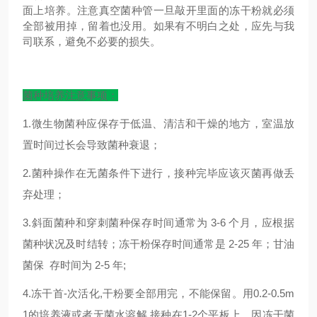
面上培养。注意真空菌种管一旦敲开里面的冻干粉就必须
全部被用掉，留着也没用。如果有不明白之处，应先与我
司联系，避免不必要的损失。
菌种培养注意事项：
1.微生物菌种应保存于低温、清洁和干燥的地方，室温放
置时间过长会导致菌种衰退；
2.菌种操作在无菌条件下进行，接种完毕应该灭菌再做丢
弃处理；
3.斜面菌种和穿刺菌种保存时间通常为 3-6 个月，应根据
菌种状况及时结转；冻干粉保存时间通常是 2-25 年；甘油
菌保 存时间为 2-5 年;
4.冻干首-次活化,干粉要全部用完，不能保留。用0.2-0.5m
1的培养液或者无菌水溶解,接种在1-2个平板上，因冻干菌