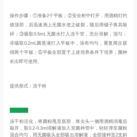
操作步骤：①准备2个平板；②安全柜中打开，用酒精灯灼
烧顶部，后迅速滴上无菌水使之破裂，随后用镊子将其敲
碎；③吸取0.5mL无菌水打入冻干管，充分溶解，混匀；
④吸取0.2mL菌悬液打入平板中，涂布均匀，重复两次获
得两个平板；⑤平板全部置于上述培养条件下培养，菌种
长出即可使用。
提供形式：冻干粉
活化步骤
冻干粉活化，将菌粉甩至底部，将尖头一侧用酒精消毒后
敲开，取0.2-0.3ml溶解液加入至菌种管中，轻轻弹至菌粉
混合均匀，用无菌吸头全部吸出溶解液，全部接种至2支斜