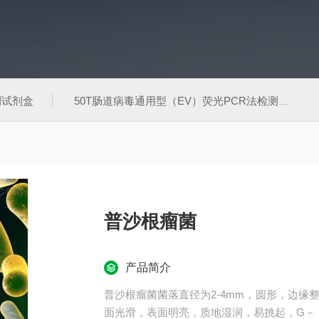
测试剂盒
50T肠道病毒通用型（EV）荧光PCR法检测试剂盒
普沙根瘤菌
产品简介
普沙根瘤菌菌落直径为2-4mm，圆形，边
面光滑，表面明亮，质地湿润，易挑起，G－