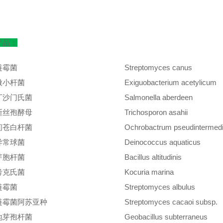
产品：
链霉菌
Streptomyces canus
微小杆菌
Exiguobacterium acetylicum
丁沙门氏菌
Salmonella aberdeen
斯丝孢酵母
Trichosporon asahii
间苍白杆菌
Ochrobactrum pseudintermed
异常球菌
Deinococcus aquaticus
芽胞杆菌
Bacillus altitudinis
考克氏菌
Kocuria marina
链霉菌
Streptomyces albulus
链霉菌阿苏亚种
Streptomyces cacaoi subsp.
地芽孢杆菌
Geobacillus subterraneus