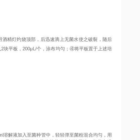
用酒精灯灼烧顶部，后迅速滴上无菌水使之破裂，随后
2块平板，200μL/个，涂布均匀；④将平板置于上述培
3ml溶解液加入至菌种管中，轻轻弹至菌粉混合均匀，用