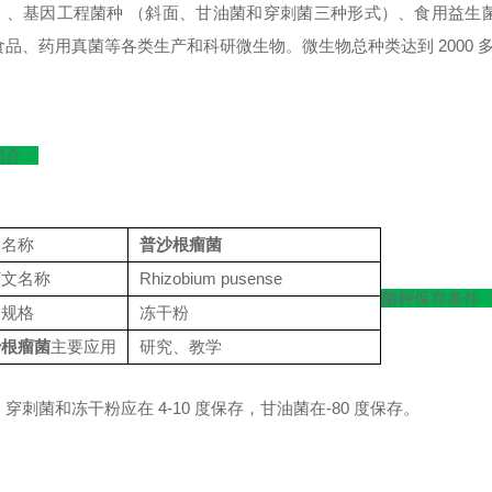
）、基因工程菌种 （斜面、甘油菌和穿刺菌三种形式）、食用益生
食品、药用真菌等各类生产和科研微生物。微生物总种类达到 2000
简介：
种名称
普沙根瘤菌
丁文名称
Rhizobium pusense
菌种保存条件
品规格
冻干粉
沙根瘤菌
主要应用
研究、教学
穿刺菌和冻干粉应在 4-10 度保存，甘油菌在-80 度保存。