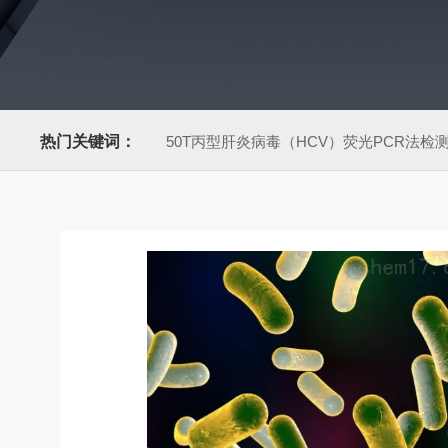
热门关键词：
50T丙型肝炎病毒（HCV）荧光PCR法检