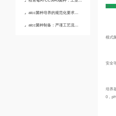
桔青霉ATCC9849菌种：工业应用与材料防护的试金石
菌种
atcc菌种培养的规范化要求与实践
atcc菌种制备：严谨工艺流程与品质保障之道
模式
安全
培养
0，pH