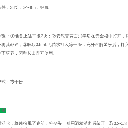
件：28℃；24-48h；好氧
步骤：①准备上述平板2块；②安瓿管表面消毒后在安全柜中打开，
子将其敲碎；③吸取0.5mL无菌水打入冻干管，充分溶解菌粉后，打入
件下培养，菌种长出即可使用。
形式：冻干粉
步骤
粉活化，将菌粉甩至底部，将尖头一侧用酒精消毒后敲开，取0.2-0.