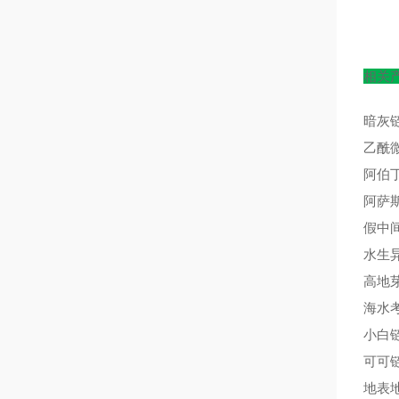
相关
暗灰
乙酰
阿伯
阿萨
假中
水生
高地
海水
小白
可可
地表