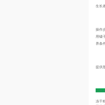
生长条
操作
用镊
养条
提供
活化
冻干