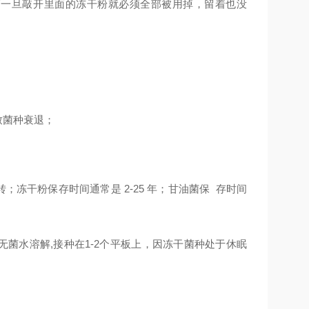
管一旦敲开里面的冻干粉就必须全部被用掉，留着也没
致菌种衰退；
转；冻干粉保存时间通常是 2-25 年；甘油菌保 存时间
或者无菌水溶解,接种在1-2个平板上，因冻干菌种处于休眠