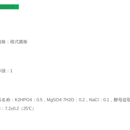
培养条件：
菌株：模式菌株
等级：1
基名称：
K2HPO4：0.5，MgSO4·7H2O：0.2，NaCl：0.1，酵母
：7.2±0.2（25℃）