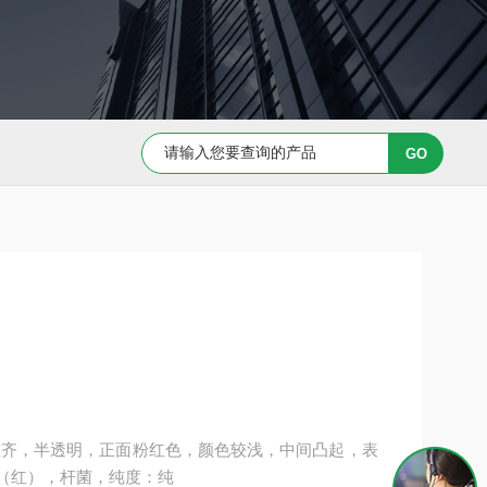
Capan-1 细胞专用培养基
Caov-3 细胞专用培养基
缘整齐，半透明，正面粉红色，颜色较浅，中间凸起，表
（红），杆菌，纯度：纯