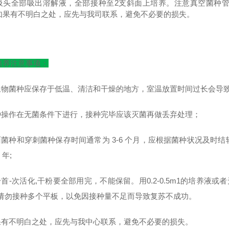
吸头全部吸出溶解液，全部接种至2支斜面上培养。注意真空菌种
如果有不明白之处，应先与我司联系，避免不必要的损失。
培养注意事项：
微生物菌种应保存于低温、清洁和干燥的地方，室温放置时间过长会导
菌种操作在无菌条件下进行，接种完毕应该灭菌再做丢弃处理；
面菌种和穿刺菌种保存时间通常为 3-6 个月，应根据菌种状况及时结
 年;
干首-次活化,干粉要全部用完，不能保留。用0.2-0.5m1的培养液
,请勿接种多个平板，以免因接种量不足而导致复苏不成功。
如果有不明白之处，应先与我中心联系，避免不必要的损失。