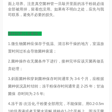
面上培养。注意真空菌种管一旦敲开里面的冻干粉就必须
全部被用掉，留着也没用。如果有不明白之处，应先与我
司联系，避免不必要的损失。
菌种培养注意事项：
1.微生物菌种应保存于低温、清洁和干燥的地方，室温放
置时间过长会导致菌种衰退；
2.菌种操作在无菌条件下进行，接种完毕应该灭菌再做丢
弃处理；
3.斜面菌种和穿刺菌种保存时间通常为 3-6 个月，应根据
菌种状况及时结转；冻干粉保存时间通常是 2-25 年；甘油
菌保 存时间为 2-5 年;
4.冻干首-次活化,干粉要全部用完，不能保留。用0.2-0.5m
1的培养液或者无菌水溶解,接种在1-2个平板上，因冻干菌