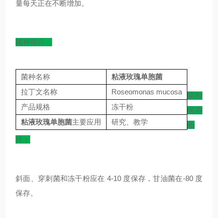
量每天正在不断增加。
菌种简介：
菌种名称
粘液玫瑰单胞菌
拉丁文名称
Roseomonas mucosa
菌种
产品规格
冻干粉
保存
粘液玫瑰单胞菌
主要应用
研究、教学
条
件：
斜面、穿刺菌和冻干粉应在 4-10 度保存，甘油菌在-80 度
保存。