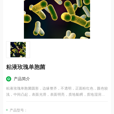
粘液玫瑰单胞菌
产品简介
粘液玫瑰单胞菌圆形，边缘整齐，不透明，正面粉红色，颜色较
浅，中间凸起，表面光滑，表面明亮，质地黏稠，质地湿润，G
－（红），球杆菌，纯度：纯
产品型号：