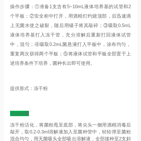
操作步骤：①准备1支含有5~10mL液体培养基的试管和2
个平板；②安全柜中打开，用酒精灯灼烧顶部，后迅速滴
上无菌水使之破裂，随后用镊子将其敲碎；③吸取0.5mL
液体培养基打入冻干管，充分溶解后重新打回液体试管
中，混匀；④吸取0.2mL菌悬液打入平板中，涂布均匀，
重复两次获得两个平板；⑤将液体试管和平板全部置于上
述培养条件下培养，菌种长出即可使用。
提供形式：冻干粉
活化步骤
冻干粉活化，将菌粉甩至底部，将尖头一侧用酒精消毒后
敲开，取0.2-0.3ml溶解液加入至菌种管中，轻轻弹至菌粉
混合均匀，用无菌吸头全部吸出溶解液，全部接种至2支斜