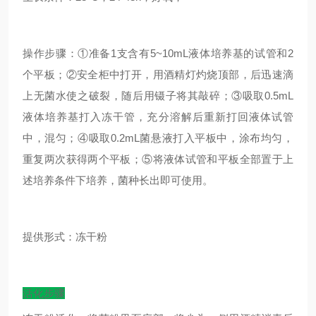
操作步骤：①准备1支含有5~10mL液体培养基的试管和2
个平板；②安全柜中打开，用酒精灯灼烧顶部，后迅速滴
上无菌水使之破裂，随后用镊子将其敲碎；③吸取0.5mL
液体培养基打入冻干管，充分溶解后重新打回液体试管
中，混匀；④吸取0.2mL菌悬液打入平板中，涂布均匀，
重复两次获得两个平板；⑤将液体试管和平板全部置于上
述培养条件下培养，菌种长出即可使用。
提供形式：冻干粉
活化步骤