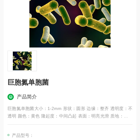
巨胞氮单胞菌
产品简介
巨胞氮单胞菌大小：1-2mm 形状：圆形 边缘：整齐 透明度：不
透明 颜色：黄色 隆起度：中间凸起 表面：明亮光滑 质地：湿润
易挑起
产品型号：