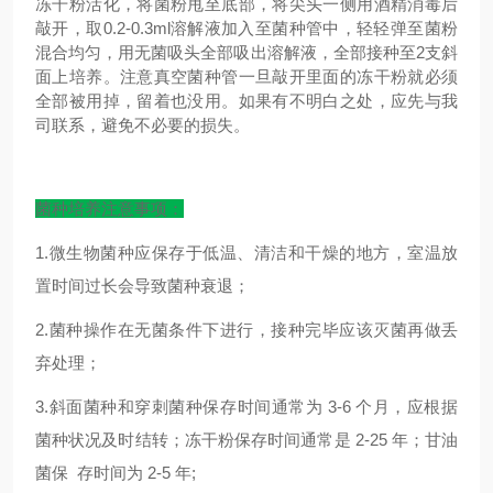
冻干粉活化，将菌粉甩至底部，将尖头一侧用酒精消毒后
敲开，取0.2-0.3ml溶解液加入至菌种管中，轻轻弹至菌粉
混合均匀，用无菌吸头全部吸出溶解液，全部接种至2支斜
面上培养。注意真空菌种管一旦敲开里面的冻干粉就必须
全部被用掉，留着也没用。如果有不明白之处，应先与我
司联系，避免不必要的损失。
菌种培养注意事项：
1.微生物菌种应保存于低温、清洁和干燥的地方，室温放
置时间过长会导致菌种衰退；
2.菌种操作在无菌条件下进行，接种完毕应该灭菌再做丢
弃处理；
3.斜面菌种和穿刺菌种保存时间通常为 3-6 个月，应根据
菌种状况及时结转；冻干粉保存时间通常是 2-25 年；甘油
菌保 存时间为 2-5 年;