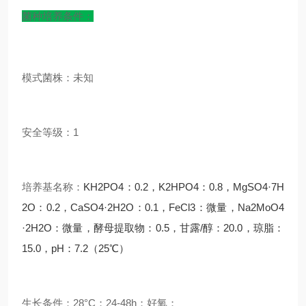
菌种培养条件：
模式菌株：未知
安全等级：1
培养基名称：
KH2PO4：0.2，K2HPO4：0.8，MgSO4·7H
2O：0.2，CaSO4·2H2O：0.1，FeCl3：微量，Na2MoO4
·2H2O：微量，酵母提取物：0.5，甘露/醇：20.0，琼脂：
15.0，pH：7.2（25℃）
生长条件：28°C；24-48h；好氧；