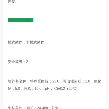
保存。
菌种培养条件：
模式菌株：非模式菌株
安全等级：2
培养基名称：特殊蛋白胨：23.0，可溶性淀粉：1.0，氯化
钠：5.0，琼脂：10.0，pH：7.3±0.2（25℃）
生长条件：30℃；24-48h；好氧；