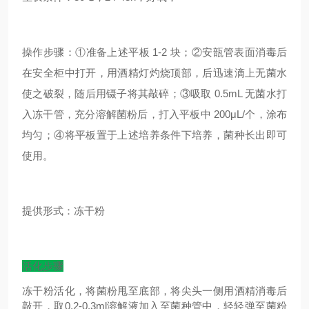
操作步骤：①准备上述平板 1-2 块；②安瓿管表面消毒后
在安全柜中打开，用酒精灯灼烧顶部，后迅速滴上无菌水
使之破裂，随后用镊子将其敲碎；③吸取 0.5mL 无菌水打
入冻干管，充分溶解菌粉后，打入平板中 200μL/个，涂布
均匀；④将平板置于上述培养条件下培养，菌种长出即可
使用。
提供形式：冻干粉
活化步骤
冻干粉活化，将菌粉甩至底部，将尖头一侧用酒精消毒后
敲开，取0.2-0.3ml溶解液加入至菌种管中，轻轻弹至菌粉