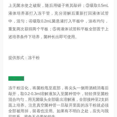
上无菌水使之破裂，随后用镊子将其敲碎；③吸取0.5mL
液体培养基打入冻干管，充分溶解后重新打回液体试管
中，混匀；④吸取0.2mL菌悬液打入平板中，涂布均匀，
重复两次获得两个平板；⑤将液体试管和平板全部置于上
述培养条件下培养，菌种长出即可使用。
提供形式：冻干粉
活化步骤
冻干粉活化，将菌粉甩至底部，将尖头一侧用酒精消毒后
敲开，取0.2-0.3ml溶解液加入至菌种管中，轻轻弹至菌粉
混合均匀，用无菌吸头全部吸出溶解液，全部接种至2支斜
面上培养。注意真空菌种管一旦敲开里面的冻干粉就必须
全部被用掉，留着也没用。如果有不明白之处，应先与我
司联系，避免不必要的损失。