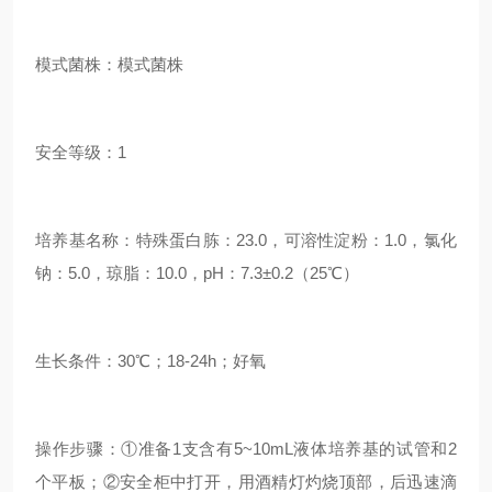
模式菌株：模式菌株
安全等级：1
培养基名称：特殊蛋白胨：23.0，可溶性淀粉：1.0，氯化
钠：5.0，琼脂：10.0，pH：7.3±0.2（25℃）
生长条件：30℃；18-24h；好氧
操作步骤：①准备1支含有5~10mL液体培养基的试管和2
个平板；②安全柜中打开，用酒精灯灼烧顶部，后迅速滴