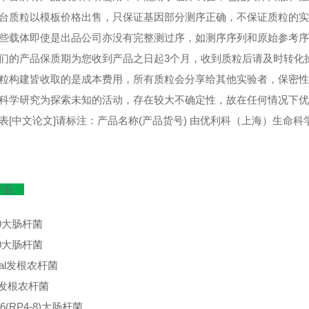
平台质粒以模板价格出售，只保证基因部分测序正确，不保证质粒的
某些载体即使是出品公司亦没有完整测过序，如测序序列和原始参考序
我们的产品保质期为您收到产品之日起3个月，收到质粒后请及时转化
质粒构建皆收取的是成本费用，所有质粒会分享给其他实验者，保密
因科学研究为探索未知的活动，存在较大不确定性，故在任何情况下
发表[中文论文]请标注：产品名称(产品货号) 由优利科（上海）生命
产品：
60大肠杆菌
30大肠杆菌
Qual发根农杆菌
A4发根农杆菌
6(RP4-8)大肠杆菌