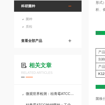
形式
科研菌种
析、
菌种
质粒
简介
查看全部产品
产
别
相关文章
产
RELATED ARTICLES
K1
产品
微观世界检测：桔青霉ATCC9849菌种的生物学特性与风险
菌株
桔青霉ATCC9849菌种：工业应用与材料防护的试金石