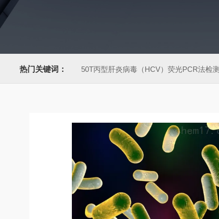
热门关键词：
50T丙型肝炎病毒（HCV）荧光PCR法检