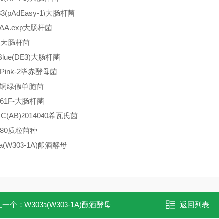
83(pAdEasy-1)大肠杆菌
.ΔA.exp大肠杆菌
ble大肠杆菌
Blue(DE3)大肠杆菌
iaPink-2毕赤酵母菌
1铜绿假单胞菌
061F-大肠杆菌
C(AB)2014040希瓦氏菌
980质粒菌种
a(W303-1A)酿酒酵母
上一个：
W303a(W303-1A)酿酒酵母
返回列表