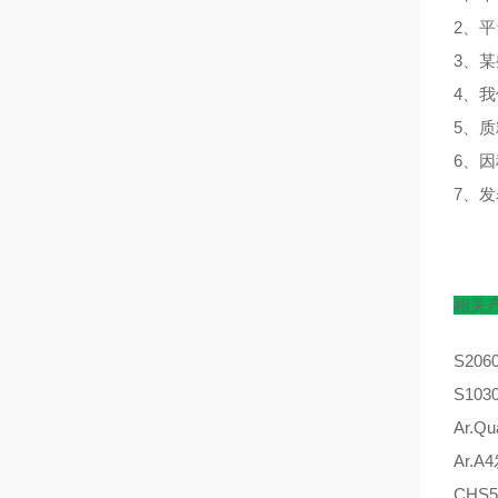
2、
3、
4、
5、
6、
7、
相关
S20
S10
Ar.
Ar.
CHS5