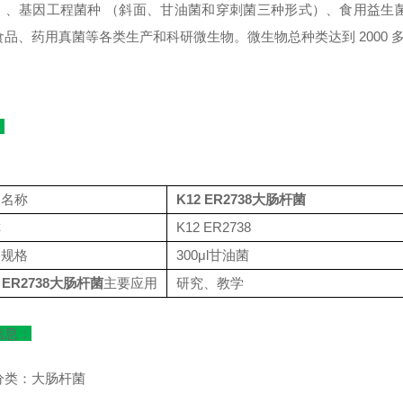
）、基因工程菌种 （斜面、甘油菌和穿刺菌三种形式）、食用益生
食品、药用真菌等各类生产和科研微生物。微生物总种类达到 2000
：
品名称
K12 ER2738大肠杆菌
称
K12 ER2738
品规格
300μl甘油菌
2 ER2738大肠杆菌
主要应用
研究、教学
信息：
分类：大肠杆菌