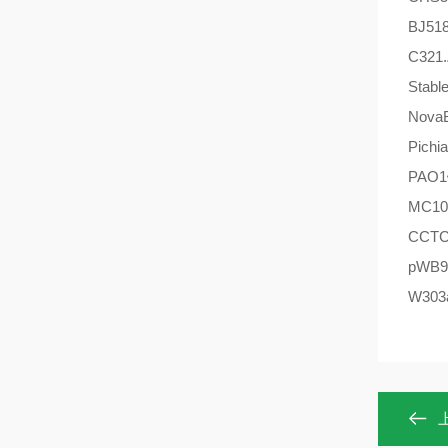
BJ51
C321
Sta
Nova
Pich
PAO
MC1
CCTC
pWB
W303