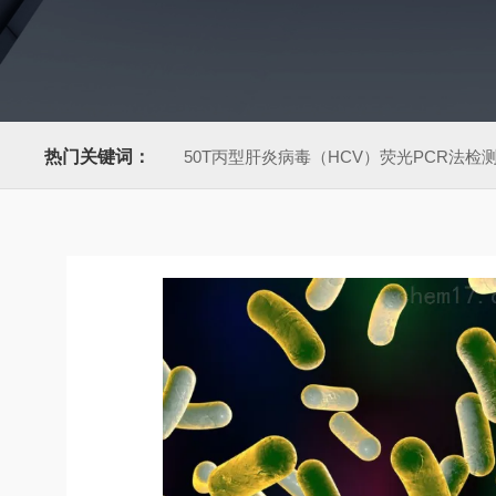
热门关键词：
50T丙型肝炎病毒（HCV）荧光PCR法检