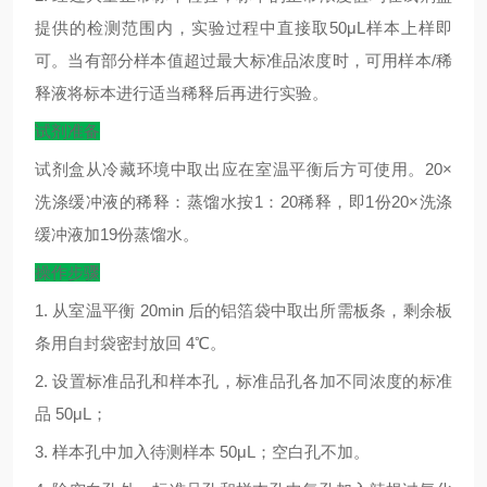
提供的检测范围内，实验过程中直接取
50μL
样本上样即
可。当有部分样本值超过最大标准品浓度时，可用样本
/
稀
释液将标本进行适当稀释后再进行实验。
试剂准备
试剂盒从冷藏环境中取出应在室温平衡后方可使用。
20×
洗涤缓冲液的稀释：蒸馏水按
1
：
20
稀释，即
1
份
20×
洗涤
缓冲液加
19
份蒸馏水。
操作步骤
1.
从室温平衡
20min
后的铝箔袋中取出所需板条，剩余板
条用自封袋密封放回
4
℃
。
2.
设置标准品孔和样本孔，标准品孔各加不同浓度的标准
品
50μL
；
3.
样本孔中加入待测样本
50μL
；空白孔不加。