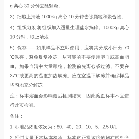
g
离心
30
分钟去除颗粒。
3
）细胞上清液
1000×g
离心
10
分钟去除颗粒和聚合物。
4
）组织匀浆
将组织加入适量生理盐水捣碎。
1000×g
离心
10
分钟，取上清液
5
）保存
------
如果样品不立即使用，应将其分成小部分
-70
℃
保存，避免反复冷冻。尽可能的不要使用溶血或高血脂
血。如果血清中大量颗粒，检测前先离心或过滤。不要在
37
℃
或更高的温度加热解冻。应在室温下解冻并确保样品
均匀地充分解冻。
注：标本溶血会影响最后检测结果，因此溶血标本不宜进
行此项检测。
备注：
1.
标准品浓度依次为：
80
、
40
、
20
、
10
、
5
、
2.5 U/L
2.
经过大量正常标本检验，标本的正常浓度值均在试剂盒