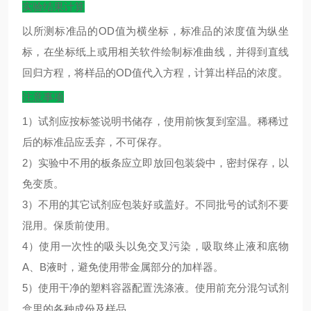
实验结果计算
以所测标准品的
OD
值为横坐标，标准品的浓度值为纵坐
标，在坐标纸上或用相关软件绘制标准曲线，并得到直线
回归方程，将样品的
OD
值代入方程，计算出样品的浓度。
注意事项
1）试剂应按标签说明书储存，使用前恢复到室温。稀稀过
后的标准品应丢弃，不可保存。
2）实验中不用的板条应立即放回包装袋中，密封保存，以
免变质。
3）不用的其它试剂应包装好或盖好。不同批号的试剂不要
混用。保质前使用。
4）使用一次性的吸头以免交叉污染，吸取终止液和底物
A、B液时，避免使用带金属部分的加样器。
5）使用干净的塑料容器配置洗涤液。使用前充分混匀试剂
盒里的各种成份及样品。