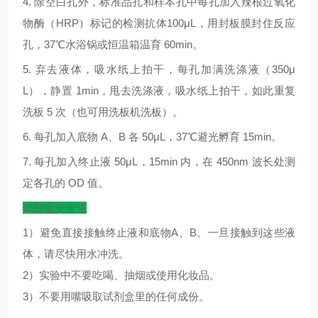
4.
除空白孔外，标准品孔和样本孔中每孔加入辣根过氧化
物酶（
HRP
）标记的检测抗体
100μL
，用封板膜封住反应
孔，
37
℃
水浴锅或恒温箱温育
60min
。
5.
弃去液体，吸水纸上拍干，每孔加满洗涤液（
350μ
L
），静置
1min
，甩去洗涤液，吸水纸上拍干，如此重复
洗板
5
次（也可用洗板机洗板）。
6.
每孔加入底物
A
、
B
各
50μL
，
37
℃
避光孵育
15min
。
7.
每孔加入终止液
50μL
，
15min
内，在
450nm
波长处测
定各孔的
OD
值。
试剂盒安全性
1）避免直接接触终止液和底物A、B。一旦接触到这些液
体，请尽快用水冲洗。
2）实验中不要吃喝、抽烟或使用化妆品。
3）不要用嘴吸取试剂盒里的任何成份。