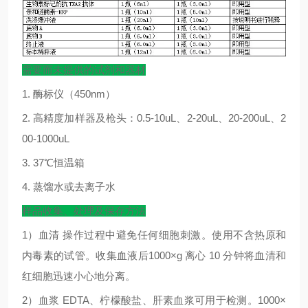
需要而未提供的试剂和器材
1.
酶标仪（
450nm
）
2.
高精度加样器及枪头：
0.5-10uL
、
2-20uL
、
20-200uL
、
2
00-1000uL
3. 37
℃
恒温箱
4.
蒸馏水或去离子水
样品收集、处理及保存方法
1
）血清
操作过程中避免任何细胞刺激。使用不含热原和
内毒素的试管。收集血液后
1000×g
离心
10
分钟将血清和
红细胞迅速小心地分离。
2
）血浆
EDTA
、柠檬酸盐、肝素血浆可用于检测。
1000×