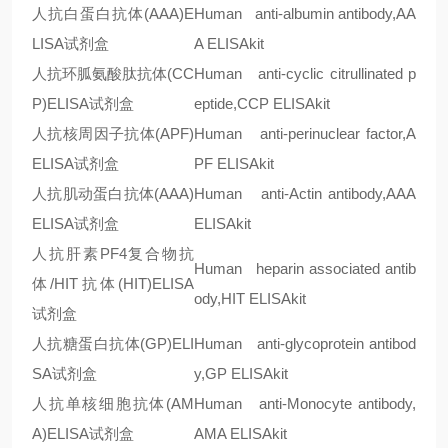
人抗白蛋白抗体
(AAA)E
Human anti-albumin antibody,AA
LISA
试剂盒
A ELISAkit
人抗环胍氨酸肽抗体
(CC
Human anti-cyclic citrullinated p
P)ELISA
试剂盒
eptide,CCP ELISAkit
人抗核周因子抗体
(APF)
Human anti-perinuclear factor,A
ELISA
试剂盒
PF ELISAkit
人抗肌动蛋白抗体
(AAA)
Human anti-Actin antibody,AAA
ELISA
试剂盒
ELISAkit
人抗肝素
PF4
复合物抗
Human heparin associated antib
体
/HIT
抗体
(HIT)ELISA
ody,HIT ELISAkit
试剂盒
人抗糖蛋白抗体
(GP)ELI
Human anti-glycoprotein antibod
SA
试剂盒
y,GP ELISAkit
人抗单核细胞抗体
(AM
Human anti-Monocyte antibody,
A)ELISA
试剂盒
AMA ELISAkit