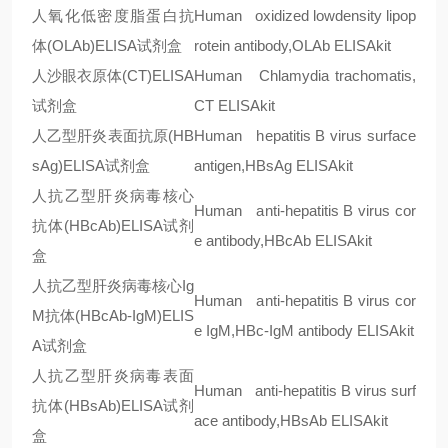
人氧化低密度脂蛋白抗
Human oxidized lowdensity lipop
体
(OLAb)ELISA
试剂盒
rotein antibody,OLAb ELISAkit
人沙眼衣原体
(CT)ELISA
Human Chlamydia trachomatis,
试剂盒
CT ELISAkit
人乙型肝炎表面抗原
(HB
Human hepatitis B virus surface
sAg)ELISA
试剂盒
antigen,HBsAg ELISAkit
人抗乙型肝炎病毒核心
Human anti-hepatitis B virus cor
抗体
(HBcAb)ELISA
试剂
e antibody,HBcAb ELISAkit
盒
人抗乙型肝炎病毒核心
Ig
Human anti-hepatitis B virus cor
M
抗体
(HBcAb-IgM)ELIS
e IgM,HBc-IgM antibody ELISAkit
A
试剂盒
人抗乙型肝炎病毒表面
Human anti-hepatitis B virus surf
抗体
(HBsAb)ELISA
试剂
ace antibody,HBsAb ELISAkit
盒