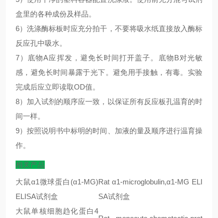
盒里的各种成份及样品。
6）洗涤酶标板时应充分拍干，不要将吸水纸直接放入酶标
反应孔中吸水。
7）底物A应挥发，避免长时间打开盖子。底物B对光敏
感，避免长时间暴露于光下。避免用手接触，有毒。实验
完成后应立即读取OD值。
8）加入试剂的顺序应一致，以保证所有反应板孔温育的时
间一样。
9）按照说明书中标明的时间、加液的量及顺序进行温育操
作。
相关产品
大鼠
α1
微球蛋白
(α1-MG)
Rat
α
1-microglobulin,
α
1-MG ELI
ELISA
试剂盒
SA
试剂盒
大鼠单核细胞趋化蛋白
4