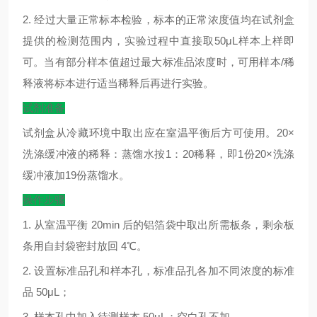
2.
经过大量正常标本检验，标本的正常浓度值均在试剂盒
提供的检测范围内，实验过程中直接取
50μL
样本上样即
可。当有部分样本值超过最大标准品浓度时，可用样本
/
稀
释液将标本进行适当稀释后再进行实验。
试剂准备
试剂盒从冷藏环境中取出应在室温平衡后方可使用。
20×
洗涤缓冲液的稀释：蒸馏水按
1
：
20
稀释，即
1
份
20×
洗涤
缓冲液加
19
份蒸馏水。
操作步骤
1.
从室温平衡
20min
后的铝箔袋中取出所需板条，剩余板
条用自封袋密封放回
4
℃
。
2.
设置标准品孔和样本孔，标准品孔各加不同浓度的标准
品
50μL
；
3.
样本孔中加入待测样本
50μL
；空白孔不加。