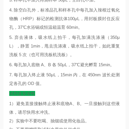
4.
除空白孔外，标准品孔和样本孔中每孔加入辣根过氧化
物酶（
HRP
）标记的检测抗体
100μL
，用封板膜封住反应
孔，
37
℃
水浴锅或恒温箱温育
60min
。
5.
弃去液体，吸水纸上拍干，每孔加满洗涤液（
350μ
L
），静置
1min
，甩去洗涤液，吸水纸上拍干，如此重复
洗板
5
次（也可用洗板机洗板）。
6.
每孔加入底物
A
、
B
各
50μL
，
37
℃
避光孵育
15min
。
7.
每孔加入终止液
50μL
，
15min
内，在
450nm
波长处测
定各孔的
OD
值。
试剂盒安全性
1）避免直接接触终止液和底物A、B。一旦接触到这些液
体，请尽快用水冲洗。
2）实验中不要吃喝、抽烟或使用化妆品。