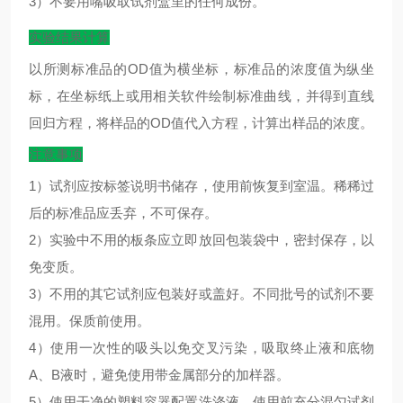
3）不要用嘴吸取试剂盒里的任何成份。
实验结果计算
以所测标准品的
OD
值为横坐标，标准品的浓度值为纵坐
标，在坐标纸上或用相关软件绘制标准曲线，并得到直线
回归方程，将样品的
OD
值代入方程，计算出样品的浓度。
注意事项
1）试剂应按标签说明书储存，使用前恢复到室温。稀稀过
后的标准品应丢弃，不可保存。
2）实验中不用的板条应立即放回包装袋中，密封保存，以
免变质。
3）不用的其它试剂应包装好或盖好。不同批号的试剂不要
混用。保质前使用。
4）使用一次性的吸头以免交叉污染，吸取终止液和底物
A、B液时，避免使用带金属部分的加样器。
5）使用干净的塑料容器配置洗涤液。使用前充分混匀试剂