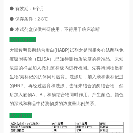
⚫
有效期：
6
个月
⚫
保存条件：
2-8
℃
⚫
本试剂盒仅供科研使用，不得用于临床诊断
实验原理实验
大鼠透明质酸结合蛋白(HABP)试剂盒是固相夹心法酶联免
疫吸附实验（ELISA）.已知待测物质浓度的标准品、未知
浓度的样品加入微孔酶标板内进行检测。先将待测物质和
生物/素标记的抗体同时温育。洗涤后，加入亲和素标记过
的HRP。再经过温育和洗涤，去除未结合的酶结合物，然
后加入底物A、B，和酶结合物同时作用。产生颜色。颜色
的深浅和样品中待测物质的浓度呈比例关系。
试剂盒组成