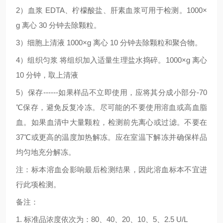
2
）血浆
EDTA
、柠檬酸盐、肝素血浆可用于检测。
1000×
g
离心
30
分钟去除颗粒。
3
）细胞上清液
1000×g
离心
10
分钟去除颗粒和聚合物。
4
）组织匀浆
将组织加入适量生理盐水捣碎。
1000×g
离心
10
分钟，取上清液
5
）保存
------
如果样品不立即使用，应将其分成小部分
-70
℃
保存，避免反复冷冻。尽可能的不要使用溶血或高血脂
血。如果血清中大量颗粒，检测前先离心或过滤。不要在
37
℃
或更高的温度加热解冻。应在室温下解冻并确保样品
均匀地充分解冻。
注：标本溶血会影响最后检测结果，因此溶血标本不宜进
行此项检测。
备注：
1.
标准品浓度依次为：
80
、
40
、
20
、
10
、
5
、
2.5 U/L