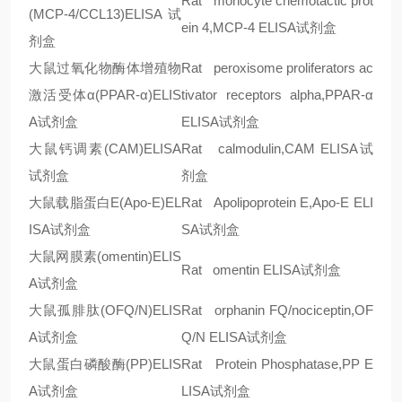
Rat monocyte chemotactic prot
(MCP-4/CCL13)ELISA
试
ein 4,MCP-4 ELISA
试剂盒
剂盒
大鼠过氧化物酶体增殖物
Rat peroxisome proliferators ac
激活受体
α
(PPAR-
α
)ELIS
tivator receptors alpha,PPAR-
α
A
试剂盒
ELISA
试剂盒
大鼠钙调素
(CAM)ELISA
Rat calmodulin,CAM ELISA
试
试剂盒
剂盒
大鼠载脂蛋白
E(Apo-E)EL
Rat Apolipoprotein E,Apo-E ELI
ISA
试剂盒
SA
试剂盒
大鼠网膜素
(omentin)ELIS
Rat omentin ELISA
试剂盒
A
试剂盒
大鼠孤腓肽
(OFQ/N)ELIS
Rat orphanin FQ/nociceptin,OF
A
试剂盒
Q/N ELISA
试剂盒
大鼠蛋白磷酸酶
(PP)ELIS
Rat Protein Phosphatase,PP E
A
试剂盒
LISA
试剂盒