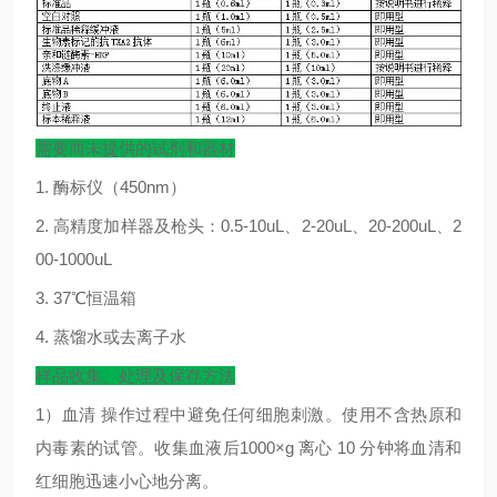
需要而未提供的试剂和器材
1.
酶标仪（
450nm
）
2.
高精度加样器及枪头：
0.5-10uL
、
2-20uL
、
20-200uL
、
2
00-1000uL
3. 37
℃
恒温箱
4.
蒸馏水或去离子水
样品收集、处理及保存方法
1
）血清
操作过程中避免任何细胞刺激。使用不含热原和
内毒素的试管。收集血液后
1000×g
离心
10
分钟将血清和
红细胞迅速小心地分离。