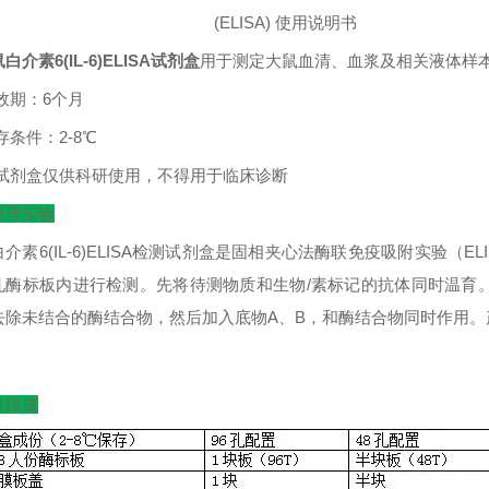
(ELISA)
使用说明书
白介素6(IL-6)ELISA试剂盒
用于测定大鼠血清、血浆及相关液体样
效期：
6
个月
存条件：
2-8
℃
试剂盒仅供科研使用，不得用于临床诊断
原理实验
介素6(IL-6)ELISA检测试剂盒是固相夹心法酶联免疫吸附实验（
孔酶标板内进行检测。先将待测物质和生物/素标记的抗体同时温育
去除未结合的酶结合物，然后加入底物A、B，和酶结合物同时作用
。
盒组成