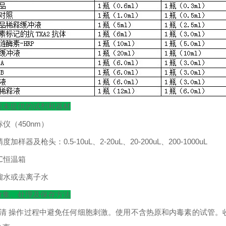
而未提供的试剂和器材
标仪（
450nm
）
精度加样器及枪头：
0.5-10uL
、
2-20uL
、
20-200uL
、
200-1000uL
℃
恒温箱
馏水或去离子水
收集、处理及保存方法
清
操作过程中避免任何细胞刺激。使用不含热原和内毒素的试管。