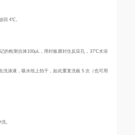
放回
4
℃
。
记的检测抗体
100μL
，用封板膜封住反应孔，
37
℃
水浴
去洗涤液，吸水纸上拍干，如此重复洗板
5
次（也可用
。
冲洗。