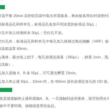
步骤
室温平衡
20min
后的铝箔袋中取出所需板条，剩余板条用自封袋密封
置标准品孔和样本孔，标准品孔各加不同浓度的标准品
50μL
；
本孔中加入待测样本
50μL
；空白孔不加。
空白孔外，标准品孔和样本孔中每孔加入辣根过氧化物酶（
HRP
）标
恒温箱温育
60min
。
去液体，吸水纸上拍干，每孔加满洗涤液（
350μL
），静置
1min
，甩
机洗板）。
孔加入底物
A
、
B
各
50μL
，
37
℃
避光孵育
15min
。
孔加入终止液
50μL
，
15min
内，在
450nm
波长处测定各孔的
OD
值
盒安全性
避免直接接触终止液和底物A、B。一旦接触到这些液体，请尽快用水
实验中不要吃喝、抽烟或使用化妆品。