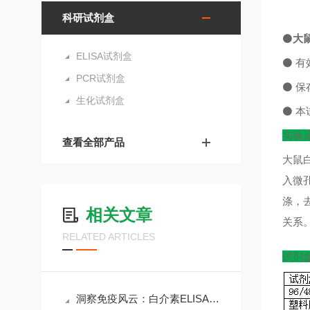
科研试剂盒
⚫
大鼠
ELISA试剂盒
⚫
有
PCR试剂盒
⚫
保
生化试剂盒
⚫
本
实验
查看全部产品
大鼠白
入微
涤，
相关文章
关系
RELATED ARTICLES
试剂
洞察免疫风云：白介素ELISA试剂盒在科研与临床中的核心价值