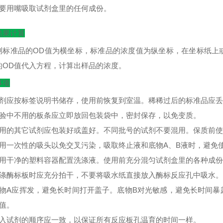
不要用嘴吸取试剂盒里的任何成份。
结果计算
测标准品的
OD
值为横坐标，标准品的浓度值为纵坐标，在坐标纸上
的
OD
值代入方程，计算出样品的浓度。
事项
试剂应按标签说明书储存，使用前恢复到室温。稀稀过后的标准品应
实验中不用的板条应立即放回包装袋中，密封保存，以免变质。
不用的其它试剂应包装好或盖好。不同批号的试剂不要混用。保质前
使用一次性的吸头以免交叉污染，吸取终止液和底物A、B液时，避免
使用干净的塑料容器配置洗涤液。使用前充分混匀试剂盒里的各种成
洗涤酶标板时应充分拍干，不要将吸水纸直接放入酶标反应孔中吸水。
底物A应挥发，避免长时间打开盖子。底物B对光敏感，避免长时间
D值。
加入试剂的顺序应一致，以保证所有反应板孔温育的时间一样。