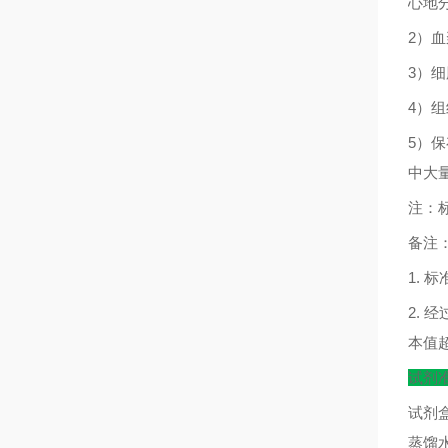
心地
2
）血
3
）细
4
）组
5
）保
中大
注：
备注
1.
标
2.
经
本值
试剂
试剂
蒸馏