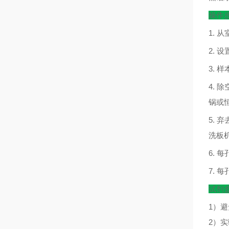
操作
1.
从
2.
设
3.
样
4.
除
锅或
5.
弃
洗板
6.
每
7.
每
试剂
1）
2）