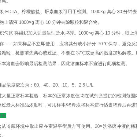
分离。
浆
EDTA
、柠檬酸盐、肝素血浆可用于检测。
1000×g
离心
30
分钟去
胞上清液
1000×g
离心
10
分钟去除颗粒和聚合物。
织匀浆
将组织加入适量生理盐水捣碎。
1000×g
离心
10
分钟，取上
存
------
如果样品不立即使用，应将其分成小部分
-70
℃
保存，避免反
量颗粒，检测前先离心或过滤。不要在
37
℃
或更高的温度加热解冻。
标本溶血会影响最后检测结果，因此溶血标本不宜进行此项检测。
：
准品浓度依次为：
80
、
40
、
20
、
10
、
5
、
2.5 U/L
过大量正常标本检验，标本的正常浓度值均在试剂盒提供的检测范围
超过最大标准品浓度时，可用样本
/
稀释液将标本进行适当稀释后再进
准备
盒从冷藏环境中取出应在室温平衡后方可使用。
20×
洗涤缓冲液的稀
水。