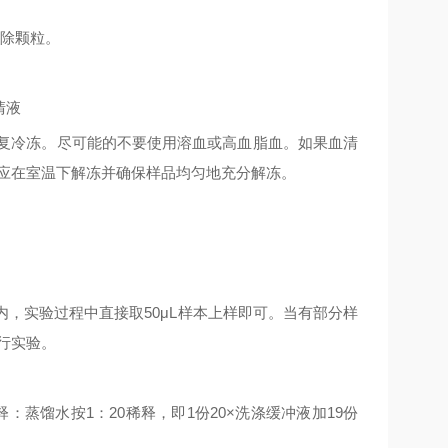
除颗粒。
清液
复冷冻。尽可能的不要使用溶血或高血脂血。如果血清
应在室温下解冻并确保样品均匀地充分解冻。
内，实验过程中直接取
50μL
样本上样即可。当有部分样
行实验。
释：蒸馏水按
1
：
20
稀释，即
1
份
20×
洗涤缓冲液加
19
份