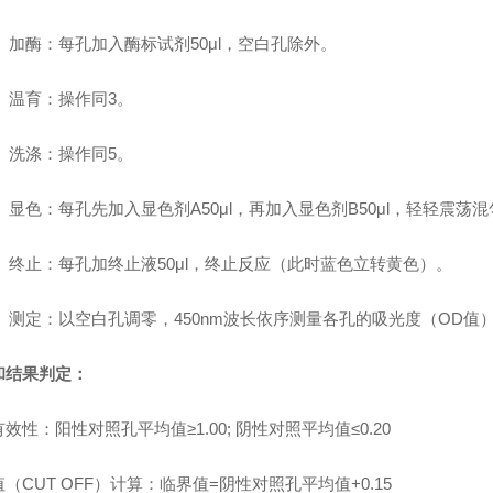
 加酶：每孔加入酶标试剂50μl，空白孔除外。
 温育：操作同3。
 洗涤：操作同5。
显色：每孔先加入显色剂A50μl，再加入显色剂B50μl，轻轻震荡混匀
. 终止：每孔加终止液50μl，终止反应（此时蓝色立转黄色）。
. 测定：以空白孔调零，450nm波长依序测量各孔的吸光度（OD值
和结果判定：
效性：阳性对照孔平均值≥1.00; 阴性对照平均值≤0.20
（CUT OFF）计算：临界值=阴性对照孔平均值+0.15