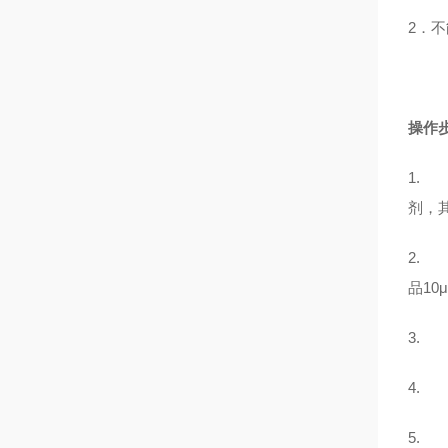
2．不
操作
1.
剂，
2.
品1
3.
4.
5.