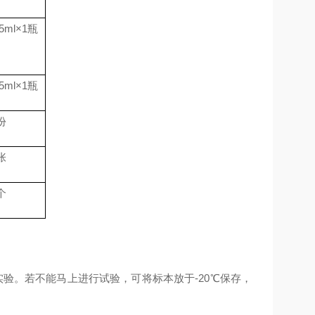
.5ml
×
1
瓶
.5ml
×
1
瓶
份
张
个
验。若不能马上进行试验，可将标本放于-20℃保存，