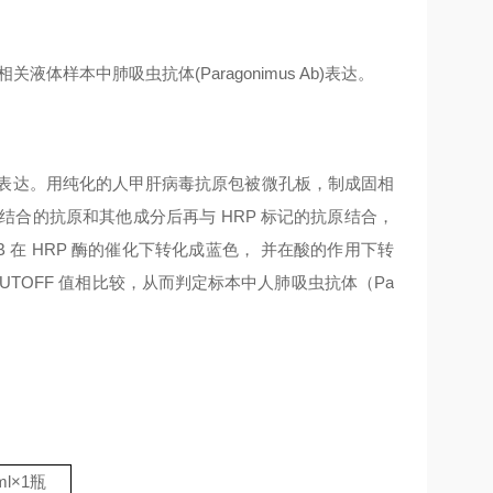
液体样本中肺吸虫抗体(Paragonimus Ab)表达。
Ab）表达。用纯化的人甲肝病毒抗原包被微孔板，制成固相
去未结合的抗原和其他成分后再与 HRP 标记的抗原结合，
B 在 HRP 酶的催化下转化成蓝色， 并在酸的作用下转
CUTOFF 值相比较，从而判定标本中人肺吸虫抗体（Pa
ml
×
1
瓶