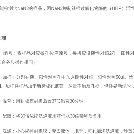
能检测含NaN3的样品，因NaN3抑制辣根过氧化物酶的（HRP）活
步骤
 编号：将样品对应微孔按序编号，每板应设阴性对照2孔、阳性对
其余各步操作相同）
 加样：分别在阴、阳性对照孔中加入阴性对照、阳性对照50μl。然
0μl。加样将样品加于酶标板孔底部，尽量不触及孔壁，轻轻晃动混匀
 温育：用封板膜封板后置37℃温育30分钟。
 配液：将30倍浓缩洗涤液用蒸馏水30倍稀释后备用
 洗涤：小心揭掉封板膜，弃去液体，甩干，每孔加满洗涤液，静置3