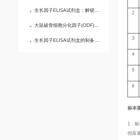
生长因子ELISA试剂盒：解锁科研精准需求，赋能高效检测核心优势
2
大鼠破骨细胞分化因子(ODF)ELISA试剂盒的操作注意事项
3
生长因子ELISA试剂盒的制备工艺探索
4
5
6
标本
1．
但应