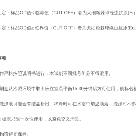
定：样品OD值< 临界值（CUT OFF）者为犬细粒棘球绦虫抗原(Eg 
定：样品OD值≥ 临界值（CUT OFF）者为犬细粒棘球绦虫抗原(Eg 
事项
操作严格按照说明书进行，本试剂不同批号组分不得混用。
试剂盒从冷藏环境中取出应在室温平衡15-30分钟后方可使用，酶标
浓洗涤液可能会有结晶析出，稀释时可在水浴中加温助溶，洗涤时不
 封板膜只限一次性使用，以避免交叉污染。
底物请避光保存。