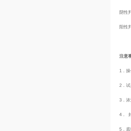
阴性判
阳性判
注意
1．
2．
3．
4．
5．