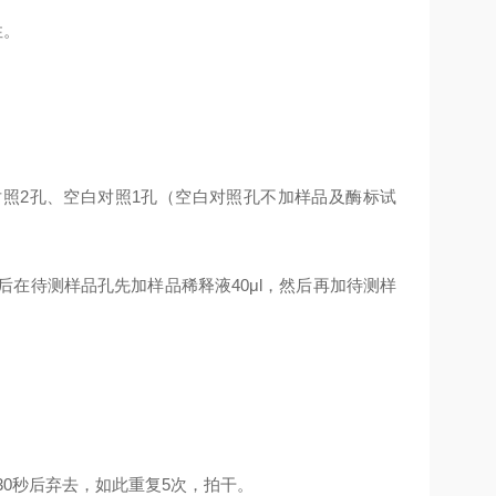
性。
照2孔、空白对照1孔（空白对照孔不加样品及酶标试
后在待测样品孔先加样品稀释液40μl，然后再加待测样
，
0秒后弃去，如此重复5次，拍干。