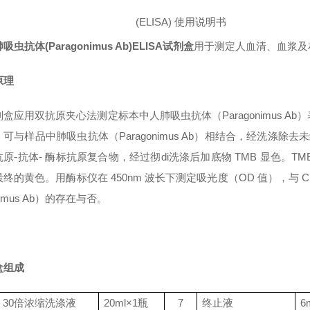
(ELISA)
使用说明书
吸虫抗体(Paragonimus Ab)ELISA试剂盒
用于测定人血清、血浆及相关
原理
盒应用双抗原夹心法测定标本中人肺吸虫抗体（Paragonimus 
可与样品中肺吸虫抗体（Paragonimus Ab）相结合，经洗涤除
原-抗体- 酶标抗原复合物，经过彻di洗涤后加底物 TMB 显色。TM
终的黄色。用酶标仪在 450nm 波长下测定吸光度（OD 值），与 
onimus Ab）的存在与否。
盒组成
30
倍浓缩洗涤液
20ml
×
1
瓶
7
终止液
6