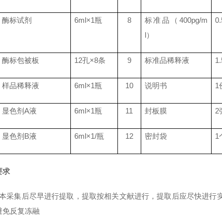
酶标试剂
6ml
×
1
瓶
8
标准品（
400pg/m
0
l
）
酶标包被板
12
孔×
8
条
9
标准品稀释液
1
样品稀释液
6ml
×
1
瓶
10
说明书
1
显色剂
A
液
6ml
×
1
瓶
11
封板膜
2
显色剂
B
液
6ml
×
1/
瓶
12
密封袋
1
要求
标本采集后尽早进行提取，提取按相关文献进行，提取后应尽快进行实
避免反复冻融