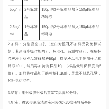
5pg/ml
2
号标准
150μl
的
3
号标准品加入
150μl
标准品
品
稀释液
2.5pg/
1
号标准
150μl
的
2
号标准品加入
150μl
标准品
ml
品
稀释液
2.加样：分别设空白孔（空白对照孔不加样品及酶标试
剂，其余各步操作相同）、标准孔、待测样品孔。在酶标
包被板上标准品准确加样50μl，待测样品孔中先加样品稀
释液40μl，然后再加待测样品10μl（样品最终稀释度为5
倍）。加样将样品加于酶标板孔底部，尽量不触及孔壁，
轻轻晃动混匀。
3.温育：用封板膜封板后置37℃温育30分钟。
4.配液：将30倍浓缩洗涤液用蒸馏水30倍稀释后备用