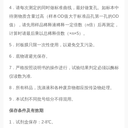
4．请每次测定的同时做标准曲线，最好做复孔。如标本中
待测物质含量过高（样本OD值大于标准品孔第一孔的OD
值），请先用样品稀释液稀释一定倍数（n倍）后再测定，
计算时请最后乘以总稀释倍数（×n×5）。
5．封板膜只限一次性使用，以避免交叉污染。
6．底物请避光保存。
7．严格按照说明书的操作进行，试验结果判定必须以酶标
仪读数为准.
8．所有样品，洗涤液和各种废弃物都应按传染物处理。
9．本试剂不同批号组分不得混用。
保存条件及有效期
1．试剂盒保存：2-8℃。