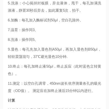
5.洗涤：小心揭掉封板膜，弃去液体，甩干，每孔加满洗
涤液，静置30秒后弃去，如此重复5次，拍干。
6.加酶：每孔加入酶标试剂50μl，空白孔除外。
7.温育：操作同3。
8.洗涤：操作同5。
9.显色：每孔先加入显色剂A50μl，再加入显色剂B50μl，
轻轻震荡混匀，37℃避光显色10分钟.
10.终止：每孔加终止液50μl，终止反应（此时蓝色立转黄
色）。
11.测定：以空白孔调零，450nm波长依序测量各孔的吸光
度（OD值）。 测定应在加终止液后15分钟以内进行。
计算