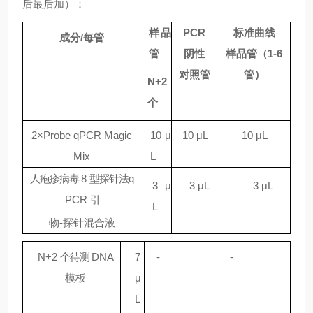
后最后加）：
样品
PCR
标准曲线
成分
/
每管
管
阴性
样品管（
1-6
对照管
管）
N+2
个
2
×
P
r
o
b
e
q
P
C
R
M
a
g
i
c
10
μ
10
μ
L
10
μ
L
M
i
x
L
人疱疹病毒
8
型探针法
q
3
μ
3
μ
L
3
μ
L
PCR
引
L
物
-
探针混合液
N+2
个待测
DNA
7
-
-
模板
μ
L