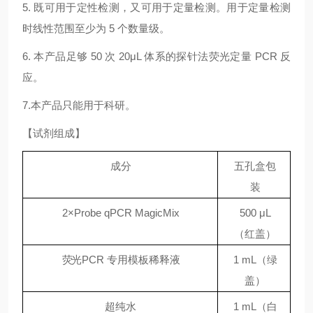
5. 既可用于定性检测，又可用于定量检测。用于定量检测
时线性范围至少为 5 个数量级。
6. 本产品足够 50 次 20μL 体系的探针法荧光定量 PCR 反
应。
7.本产品只能用于科研。
【试剂组成】
成分
五孔盒包
装
2
×
P
r
o
b
e
q
P
C
R
M
a
g
i
c
M
i
x
500
μ
L
（
红盖）
荧光
PCR
专用模板稀释液
1 mL
（绿
盖）
超纯水
1 mL
（白