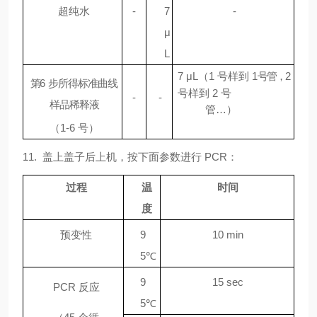
超纯水
-
7
-
μ
L
7
μ
L
（
1
号样到
1
号管，
2
第
6
步所得标准曲线
号样到
2
号
-
-
样品稀释液
管
…
）
（
1-6
号）
11. 盖上盖子后上机，按下面参数进行 PCR：
过程
温
时间
度
预变性
9
10
m
i
n
5℃
9
15 sec
PCR
反应
5℃