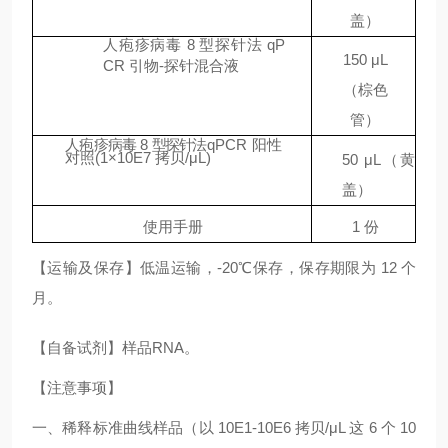
盖）
人疱疹病毒
8
型探针法
qP
150
μ
L
CR
引物
-
探针混合液
（
棕色
管）
人疱疹病毒
8
型探针法
qPCR
阳性
对照
(
1
×
10
E
7
拷贝
/
μ
L
)
50
μ
L
（
黄
盖）
使用手册
1
份
【运输及保存】低温运输，-20℃保存，保存期限为 12 个
月。
【自备试剂】样品RNA。
【注意事项】
一、稀释标准曲线样品（以 10E1-10E6 拷贝/μL 这 6 个 10