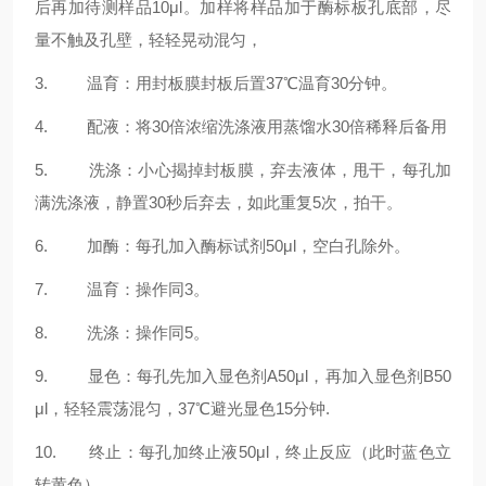
后再加待测样品10μl。加样将样品加于酶标板孔底部，尽
量不触及孔壁，轻轻晃动混匀，
3. 温育：用封板膜封板后置37℃温育30分钟。
4. 配液：将30倍浓缩洗涤液用蒸馏水30倍稀释后备用
5. 洗涤：小心揭掉封板膜，弃去液体，甩干，每孔加
满洗涤液，静置30秒后弃去，如此重复5次，拍干。
6. 加酶：每孔加入酶标试剂50μl，空白孔除外。
7. 温育：操作同3。
8. 洗涤：操作同5。
9. 显色：每孔先加入显色剂A50μl，再加入显色剂B50
μl，轻轻震荡混匀，37℃避光显色15分钟.
10. 终止：每孔加终止液50μl，终止反应（此时蓝色立
转黄色）。