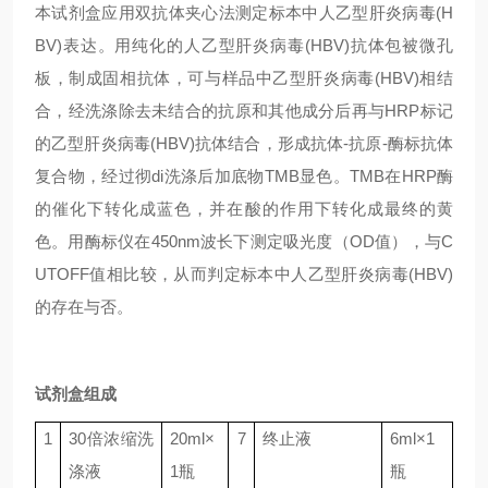
本试剂盒应用双抗体夹心法测定标本中人乙型肝炎病毒(H
BV)表达。用纯化的人乙型肝炎病毒(HBV)抗体包被微孔
板，制成固相抗体，可与样品中乙型肝炎病毒(HBV)相结
合，经洗涤除去未结合的抗原和其他成分后再与HRP标记
的乙型肝炎病毒(HBV)抗体结合，形成抗体-抗原-酶标抗体
复合物，经过彻di洗涤后加底物TMB显色。TMB在HRP酶
的催化下转化成蓝色，并在酸的作用下转化成最终的黄
色。用酶标仪在450nm波长下测定吸光度（OD值），与C
UTOFF值相比较，从而判定标本中人乙型肝炎病毒(HBV)
的存在与否。
试剂盒组成
1
30
倍浓缩洗
20ml
×
7
终止液
6ml
×
1
涤液
1
瓶
瓶