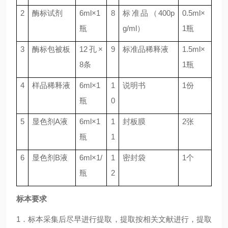
2
酶标试剂
6ml
×
1
8
标准品（
400p
0.5ml
×
瓶
g/ml
）
1
瓶
3
酶标包被板
12
孔×
9
标准品稀释液
1.5ml
×
8
条
1
瓶
4
样品稀释液
6ml
×
1
1
说明书
1
份
瓶
0
5
显色剂
A
液
6ml
×
1
1
封板膜
2
张
瓶
1
6
显色剂
B
液
6ml
×
1/
1
密封袋
1
个
瓶
2
标本要求
1．标本采集后尽早进行提取，提取按相关文献进行，提取