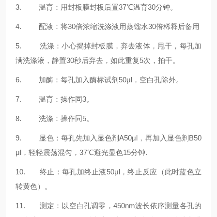
3. 温育：用封板膜封板后置37℃温育30分钟。
4. 配液：将30倍浓缩洗涤液用蒸馏水30倍稀释后备用
5. 洗涤：小心揭掉封板膜，弃去液体，甩干，每孔加
满洗涤液，静置30秒后弃去，如此重复5次，拍干。
6. 加酶：每孔加入酶标试剂50μl，空白孔除外。
7. 温育：操作同3。
8. 洗涤：操作同5。
9. 显色：每孔先加入显色剂A50μl，再加入显色剂B50
μl，轻轻震荡混匀，37℃避光显色15分钟.
10. 终止：每孔加终止液50μl，终止反应（此时蓝色立
转黄色）。
11. 测定：以空白孔调零，450nm波长依序测量各孔的