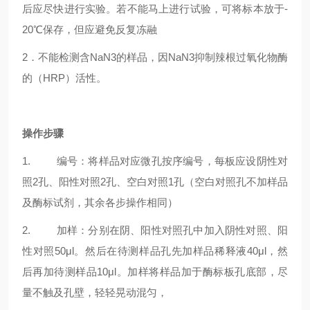
后应尽快进行实验。若不能马上进行试验，可将标本放于-
20℃保存，但应避免反复冻融
2．不能检测含NaN3的样品，因NaN3抑制辣根过氧化物酶
的（HRP）活性。
操作步骤
1. 编号：将样品对应微孔按序编号，每板应设阴性对
照2孔、阳性对照2孔、空白对照1孔（空白对照孔不加样品
及酶标试剂，其余各步操作相同）
2. 加样：分别在阴、阳性对照孔中加入阴性对照、阳
性对照50μl。然后在待测样品孔先加样品稀释液40μl，然
后再加待测样品10μl。加样将样品加于酶标板孔底部，尽
量不触及孔壁，轻轻晃动混匀，