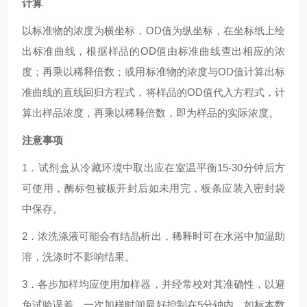
计算
以标准物的浓度为横坐标，OD值为纵坐标，在坐标纸上绘
出标准曲线，根据样品的OD值由标准曲线查出相应的浓
度；再乘以稀释倍数；或用标准物的浓度与OD值计算出标
准曲线的直线回归方程式，将样品的OD值代入方程式，计
算出样品浓度，再乘以稀释倍数，即为样品的实际浓度。
注意事项
1．试剂盒从冷藏环境中取出应在室温平衡15-30分钟后方
可使用，酶标包被板开封后如未用完，板条应装入密封袋
中保存。
2．浓洗涤液可能会有结晶析出，稀释时可在水浴中加温助
溶，洗涤时不影响结果。
3．各步加样均应使用加样器，并经常校对其准确性，以避
免试验误差。一次加样时间最好控制在5分钟内，如标本数