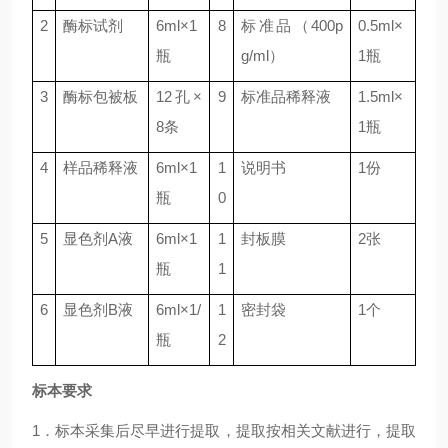
2
酶标试剂
6ml
×
1
8
标准品（
400p
0.5ml
×
瓶
g/ml
）
1
瓶
3
酶标包被板
12
孔×
9
标准品稀释液
1.5ml
×
8
条
1
瓶
4
样品稀释液
6ml
×
1
1
说明书
1
份
瓶
0
5
显色剂
A
液
6ml
×
1
1
封板膜
2
张
瓶
1
6
显色剂
B
液
6ml
×
1/
1
密封袋
1
个
瓶
2
标本要求
1．标本采集后尽早进行提取，提取按相关文献进行，提取