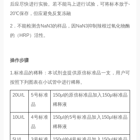
后应尽快进行实验。若不能马上进行试验，可将标本放于-
20℃保存，但应避免反复冻融
2．不能检测含NaN3的样品，因NaN3抑制辣根过氧化物酶
的（HRP）活性。
操作步骤
1.标准品的稀释：本试剂盒提供原倍标准品一支，用户可
按照下列图表在小试管中进行稀释。
20
U/L
5
号标准
150μl
的原倍标准品加入
150μl
标准品
品
稀释液
10
U/L
4
号标准
150μl
的
5
号标准品加入
150μl
标准品
品
稀释液
5
U/L
3
号标准
150μl
的
4
号标准品加入
150μl
标准品