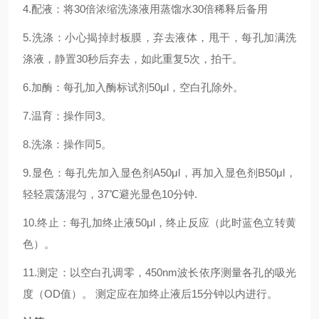
4.配液：将30倍浓缩洗涤液用蒸馏水30倍稀释后备用
5.洗涤：小心揭掉封板膜，弃去液体，甩干，每孔加满洗
涤液，静置30秒后弃去，如此重复5次，拍干。
6.加酶：每孔加入酶标试剂50μl，空白孔除外。
7.温育：操作同3。
8.洗涤：操作同5。
9.显色：每孔先加入显色剂A50μl，再加入显色剂B50μl，
轻轻震荡混匀，37℃避光显色10分钟.
10.终止：每孔加终止液50μl，终止反应（此时蓝色立转黄
色）。
11.测定：以空白孔调零，450nm波长依序测量各孔的吸光
度（OD值）。 测定应在加终止液后15分钟以内进行。