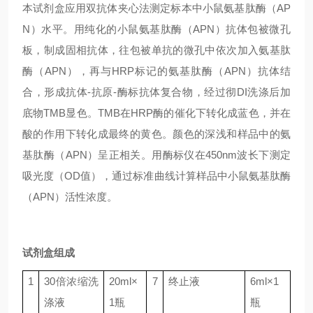
本试剂盒应用双抗体夹心法测定标本中小鼠氨基肽酶（AP
N）水平。用纯化的小鼠氨基肽酶（APN）抗体包被微孔
板，制成固相抗体，往包被单抗的微孔中依次加入氨基肽
酶（APN），再与HRP标记的氨基肽酶（APN）抗体结
合，形成抗体-抗原-酶标抗体复合物，经过彻DI洗涤后加
底物TMB显色。TMB在HRP酶的催化下转化成蓝色，并在
酸的作用下转化成最终的黄色。颜色的深浅和样品中的氨
基肽酶（APN）呈正相关。用酶标仪在450nm波长下测定
吸光度（OD值），通过标准曲线计算样品中小鼠氨基肽酶
（APN）活性浓度。
试剂盒组成
1
30
倍浓缩洗
20ml
×
7
终止液
6ml
×
1
涤液
1
瓶
瓶