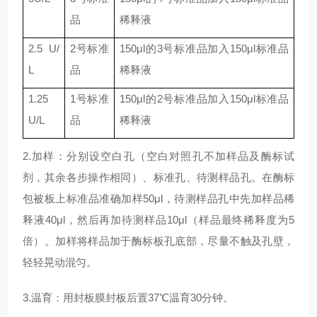
品
稀释液
2.5
U/
2
号标准
150μl
的
3
号标准品加入
150μl
标准品
L
品
稀释液
1.25
1
号标准
150μl
的
2
号标准品加入
150μl
标准品
U/L
品
稀释液
2.加样：分别设空白孔（空白对照孔不加样品及酶标试
剂，其余各步操作相同）、标准孔、待测样品孔。在酶标
包被板上标准品准确加样50μl，待测样品孔中先加样品稀
释液40μl，然后再加待测样品10μl（样品最终稀释度为5
倍）。加样将样品加于酶标板孔底部，尽量不触及孔壁，
轻轻晃动混匀。
3.温育：用封板膜封板后置37℃温育30分钟。