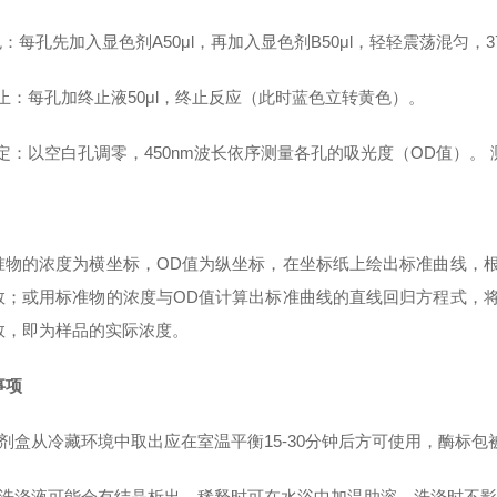
色：每孔先加入显色剂A50μl，再加入显色剂B50μl，轻轻震荡混匀，3
终止：每孔加终止液50μl，终止反应（此时蓝色立转黄色）。
测定：以空白孔调零，450nm波长依序测量各孔的吸光度（OD值）。
准物的浓度为横坐标，OD值为纵坐标，在坐标纸上绘出标准曲线，
数；或用标准物的浓度与OD值计算出标准曲线的直线回归方程式，
数，即为样品的实际浓度。
事项
试剂盒从冷藏环境中取出应在室温平衡15-30分钟后方可使用，酶标
浓洗涤液可能会有结晶析出，稀释时可在水浴中加温助溶，洗涤时不