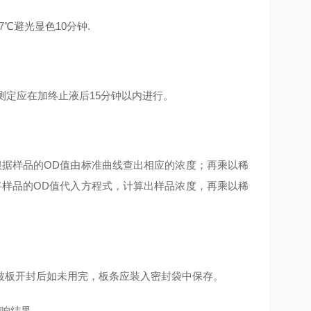
7℃避光显色10分钟.
 测定应在加终止液后15分钟以内进行。
根据样品的OD值由标准曲线查出相应的浓度；再乘以稀
将样品的OD值代入方程式，计算出样品浓度，再乘以稀
包被板开封后如未用完，板条应装入密封袋中保存。
影响结果。