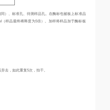
相同）、标准孔、待测样品孔。在酶标包被板上标准品
0μl（样品最终稀释度为5倍）。加样将样品加于酶标板
后弃去，如此重复5次，拍干。