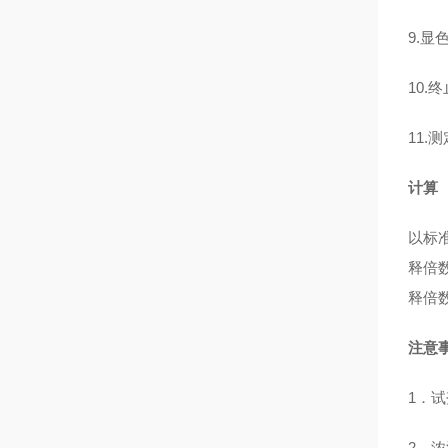
9.显
10.
11.
计算
以标
释倍
释倍
注意
1．
2．