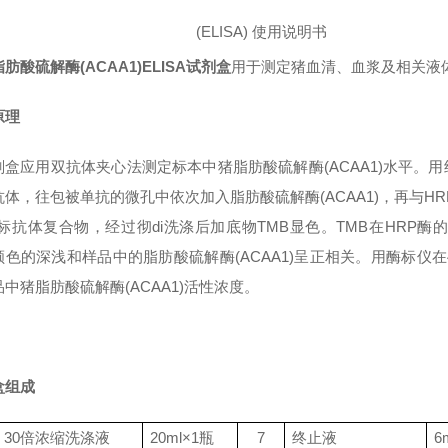
(ELISA)
使用说明书
肪酸硫解酶(ACAA1)ELISA试剂盒
用于测定猪血清、血浆及相关液体
原理
剂盒应用双抗体夹心法测定标本中猪脂肪酸硫解酶(ACAA1)水平。用
体，往包被单抗的微孔中依次加入脂肪酸硫解酶(ACAA1)，再与HR
酶标抗体复合物，经过彻di洗涤后加底物TMB显色。TMB在HRP
颜色的深浅和样品中的脂肪酸硫解酶(ACAA1)呈正相关。用酶标仪在
中猪脂肪酸硫解酶(ACAA1)活性浓度。
盒组成
30
倍浓缩洗涤液
20ml
×
1
瓶
7
终止液
6