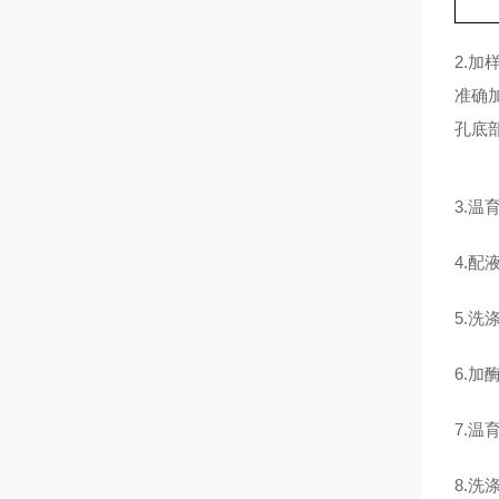
2.
准确
孔底
3.温
4.配
5.
6.加
7.温
8.洗