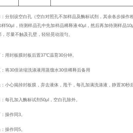
加样：分别设空白孔（空白对照孔不加样品及酶标试剂，其余各步操作
加样50μl，待测样品孔中先加样品稀释液40μl，然后再加待测样品1
部，尽量不触及孔壁，轻轻晃动混匀。
育：用封板膜封板后置37℃温育30分钟。
液：将30倍浓缩洗涤液用蒸馏水30倍稀释后备用
洗涤：小心揭掉封板膜，弃去液体，甩干，每孔加满洗涤液，静置30秒
酶：每孔加入酶标试剂50μl，空白孔除外。
育：操作同3。
涤：操作同5。