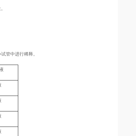
性。
小试管中进行稀释。
液
液
液
液
液