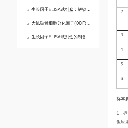
生长因子ELISA试剂盒：解锁科研精准需求，赋能高效检测核心优势
2
大鼠破骨细胞分化因子(ODF)ELISA试剂盒的操作注意事项
3
生长因子ELISA试剂盒的制备工艺探索
4
5
6
标本
1．
但应