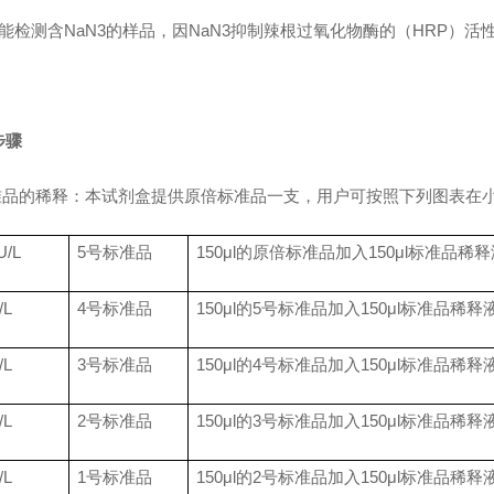
能检测含NaN3的样品，因NaN3抑制辣根过氧化物酶的（HRP）活
步骤
标准品的稀释：本试剂盒提供原倍标准品一支，用户可按照下列图表在
U/L
5
号标准品
150μl
的原倍标准品加入
150μl
标准品稀释
/L
4
号标准品
150μl
的
5
号标准品加入
150μl
标准品稀释
/L
3
号标准品
150μl
的
4
号标准品加入
150μl
标准品稀释
/L
2
号标准品
150μl
的
3
号标准品加入
150μl
标准品稀释
/L
1
号标准品
150μl
的
2
号标准品加入
150μl
标准品稀释