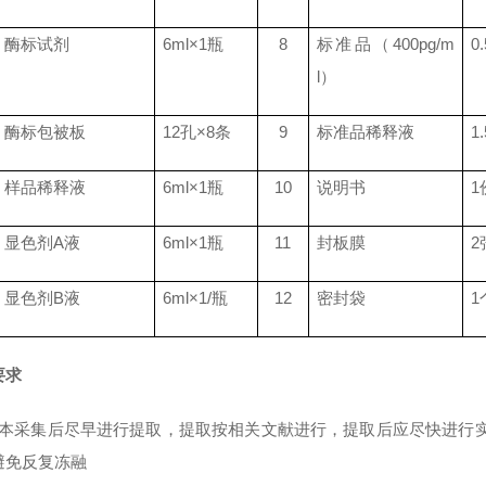
酶标试剂
6ml
×
1
瓶
8
标准品（
400pg/m
0
l
）
酶标包被板
12
孔×
8
条
9
标准品稀释液
1
样品稀释液
6ml
×
1
瓶
10
说明书
1
显色剂
A
液
6ml
×
1
瓶
11
封板膜
2
显色剂
B
液
6ml
×
1/
瓶
12
密封袋
1
要求
标本采集后尽早进行提取，提取按相关文献进行，提取后应尽快进行实
避免反复冻融