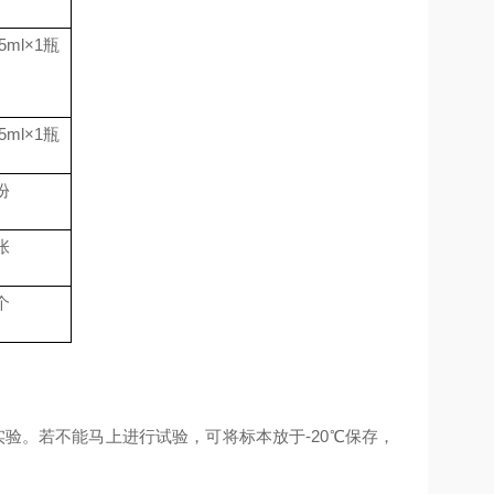
.5ml
×
1
瓶
.5ml
×
1
瓶
份
张
个
验。若不能马上进行试验，可将标本放于-20℃保存，