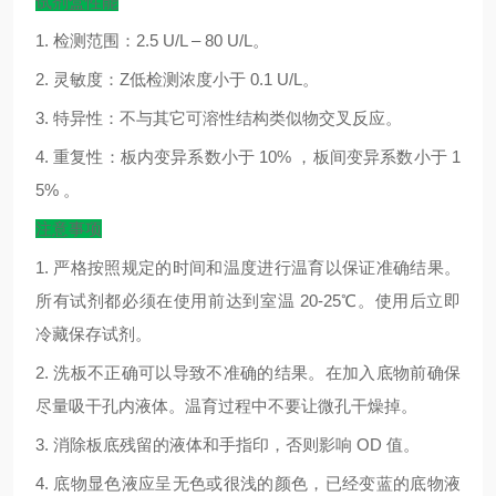
试剂盒性能
1.
检测范围：
2.5 U/L – 80 U/L
。
2.
灵敏度：
Z
低检测浓度小于
0.1 U/L
。
3.
特异性：不与其它可溶性结构类似物交叉反应。
4.
重复性：板内变异系数小于
10%
，板间变异系数小于
1
5%
。
注意事项
1.
严格按照规定的时间和温度进行温育以保证准确结果。
所有试剂都必须在使用前达到室温
20-25
℃
。使用后立即
冷藏保存试剂。
2.
洗板不正确可以导致不准确的结果。在加入底物前确保
尽量吸干孔内液体。温育过程中不要让微孔干燥掉。
3.
消除板底残留的液体和手指印，否则影响
OD
值。
4.
底物显色液应呈无色或很浅的颜色，已经变蓝的底物液