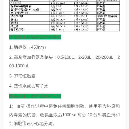
需要而未提供的试剂和器材
1.
酶标仪（
450nm
）
2.
高精度加样器及枪头：
0.5-10uL
、
2-20uL
、
20-200uL
、
2
00-1000uL
3. 37
℃
恒温箱
4.
蒸馏水或去离子水
样品收集、处理及保存方法
1
）血清
操作过程中避免任何细胞刺激。使用不含热原和
内毒素的试管。收集血液后
1000×g
离心
10
分钟将血清和
红细胞迅速小心地分离。