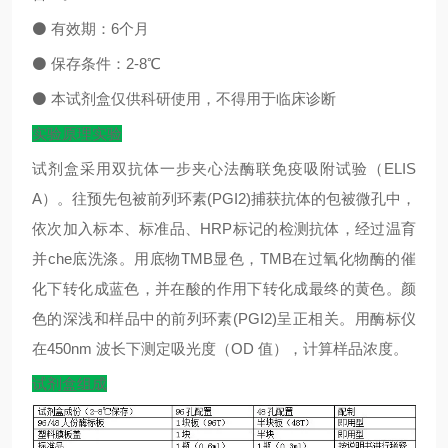
⚫
有效期：
6
个月
⚫
保存条件：
2-8
℃
⚫
本试剂盒仅供科研使用，不得用于临床诊断
实验原理实验
试剂盒采用双抗体一步夹心法酶联免疫吸附
试验（ELIS
A）。往预先
包被前列环素(PGI2)捕获抗体的包被微孔中，
依次加入标本、标准品、HRP标记的检测抗体，经过温育
并che底洗涤。用底物TMB显色，TMB在过氧化物酶的催
化下转化成蓝色，并在酸的作用下转化成最终的黄色。颜
色的深浅和样品中的前列环素(PGI2)呈正相关。用酶标仪
在450nm 波长下测定吸光度（OD 值），计算样品浓度。
试剂盒组成