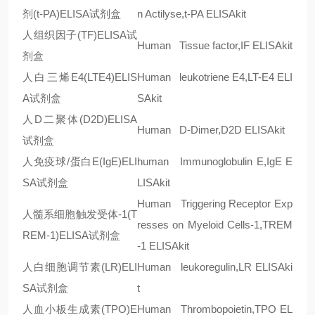
剂
(t-PA)ELISA
试剂盒
n Actilyse,t-PA ELISAkit
人组织因子
(TF)ELISA
试
Human Tissue factor,IF ELISAkit
剂盒
人白三烯
E4(LTE4)ELIS
Human leukotriene E4,LT-E4 ELI
A
试剂盒
SAkit
人
D
二聚体
(D2D)ELISA
Human D-Dimer,D2D ELISAkit
试剂盒
人免疫球/蛋白
E(IgE)ELI
human Immunoglobulin E,IgE E
SA
试剂盒
LISAkit
Human Triggering Receptor Exp
人髓系细胞触发受体
-1(T
resses on Myeloid Cells-1,TREM
REM-1)ELISA
试剂盒
-1 ELISAkit
人白细胞调节素
(LR)ELI
Human leukoregulin,LR ELISAki
SA
试剂盒
t
人血小板生成素
(TPO)E
Human Thrombopoietin,TPO EL