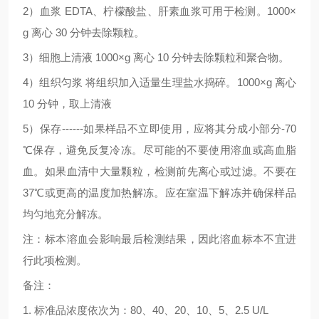
2
）血浆
EDTA
、柠檬酸盐、肝素血浆可用于检测。
1000×
g
离心
30
分钟去除颗粒。
3
）细胞上清液
1000×g
离心
10
分钟去除颗粒和聚合物。
4
）组织匀浆
将组织加入适量生理盐水捣碎。
1000×g
离心
10
分钟，取上清液
5
）保存
------
如果样品不立即使用，应将其分成小部分
-70
℃
保存，避免反复冷冻。尽可能的不要使用溶血或高血脂
血。如果血清中大量颗粒，检测前先离心或过滤。不要在
37
℃
或更高的温度加热解冻。应在室温下解冻并确保样品
均匀地充分解冻。
注：标本溶血会影响最后检测结果，因此溶血标本不宜进
行此项检测。
备注：
1.
标准品浓度依次为：
80
、
40
、
20
、
10
、
5
、
2.5 U/L