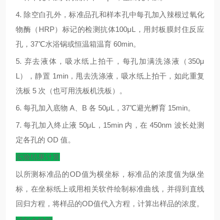
4.
除空白孔外，标准品孔和样本孔中每孔加入辣根过氧化
物酶（
HRP
）标记的检测抗体
100μL
，用封板膜封住反应
孔，
37
℃
水浴锅或恒温箱温育
60min
。
5.
弃去液体，吸水纸上拍干，每孔加满洗涤液（
350μ
L
），静置
1min
，甩去洗涤液，吸水纸上拍干，如此重复
洗板
5
次（也可用洗板机洗板）。
6.
每孔加入底物
A
、
B
各
50μL
，
37
℃
避光孵育
15min
。
7.
每孔加入终止液
50μL
，
15min
内，在
450nm
波长处测
定各孔的
OD
值。
实验结果计算
以所测标准品的
OD
值为横坐标，标准品的浓度值为纵坐
标，在坐标纸上或用相关软件绘制标准曲线，并得到直线
回归方程，将样品的
OD
值代入方程，计算出样品的浓度。