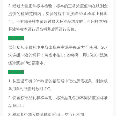
2.
经过大量正常标本检验，标本的正常浓度值均在试剂盒
提供的检测范围内，实验过程中直接取
50μL
样本上样即
可。当有部分样本值超过最大标准品浓度时，可用样本
/
稀
释液将标本进行适当稀释后再进行实验。
试剂准备
试剂盒从冷藏环境中取出应在室温平衡后方可使用。
20×
洗涤缓冲液的稀释：蒸馏水按
1
：
20
稀释，即
1
份
20×
洗涤
缓冲液加
19
份蒸馏水。
操作步骤
1.
从室温平衡
20min
后的铝箔袋中取出所需板条，剩余板
条用自封袋密封放回
4
℃
。
2.
设置标准品孔和样本孔，标准品孔各加不同浓度的标准
品
50μL
；
3.
样本孔中加入待测样本
50μL
；空白孔不加。