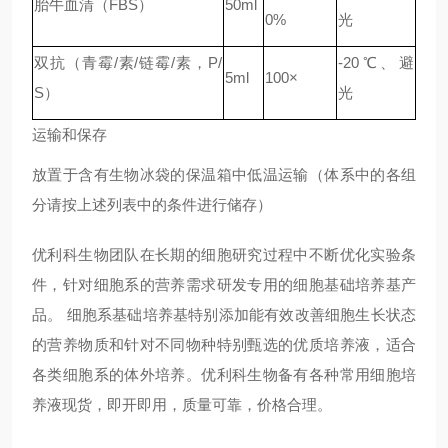
胎牛血清（FBS）
50ml
0%
光
双抗（青霉/素/链霉/素，P/
-20℃、避
5ml
100×
S）
光
运输和保存
放置于含有生物冰袋的保温箱中低温运输（体系中的各组
分请按上述列表中的条件进行储存）
优利科生物团队在长期的细胞研究过程中不断优化实验条
件，针对细胞系的营养需求研发专用的细胞基础培养基产
品。 细胞系基础培养基特别添加能有效改善细胞生长状态
的营养物质和针对不同物种特别甄选的优质培养液，适合
各类细胞系的体外培养。优利科生物备有各种常用细胞培
养液现货，即开即用，质量可靠，价格合理。