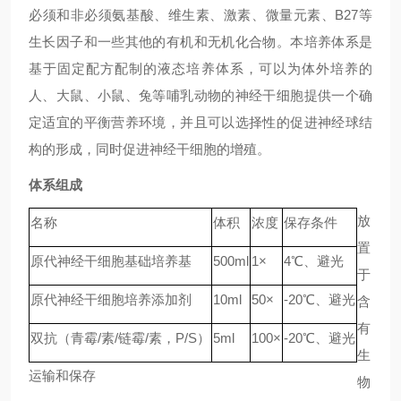
必须和非必须氨基酸、维生素、激素、微量元素、B27等
生长因子和一些其他的有机和无机化合物。本培养体系是
基于固定配方配制的液态培养体系，可以为体外培养的
人、大鼠、小鼠、兔等哺乳动物的神经干细胞提供一个确
定适宜的平衡营养环境，并且可以选择性的促进神经球结
构的形成，同时促进神经干细胞的增殖。
体系组成
放
名称
体积
浓度
保存条件
置
原代神经干细胞基础培养基
500ml
1×
4℃、避光
于
原代神经干细胞培养添加剂
10ml
50×
-20℃、避光
含
有
双抗（青霉/素/链霉/素，P/S）
5ml
100×
-20℃、避光
生
运输和保存
物