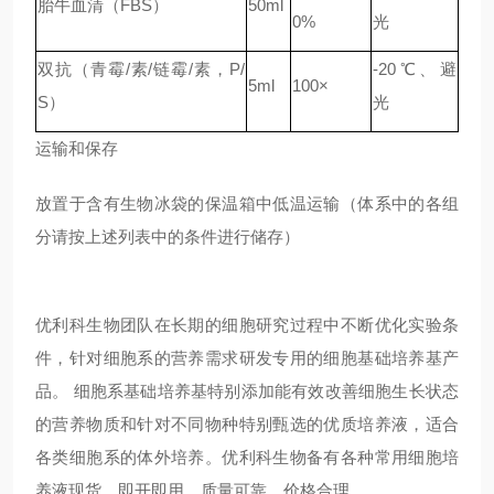
胎牛血清（FBS）
50ml
0%
光
双抗（青霉/素/链霉/素，P/
-20℃、避
5ml
100×
S）
光
运输和保存
放置于含有生物冰袋的保温箱中低温运输（体系中的各组
分请按上述列表中的条件进行储存）
优利科生物团队在长期的细胞研究过程中不断优化实验条
件，针对细胞系的营养需求研发专用的细胞基础培养基产
品。 细胞系基础培养基特别添加能有效改善细胞生长状态
的营养物质和针对不同物种特别甄选的优质培养液，适合
各类细胞系的体外培养。优利科生物备有各种常用细胞培
养液现货，即开即用，质量可靠，价格合理。