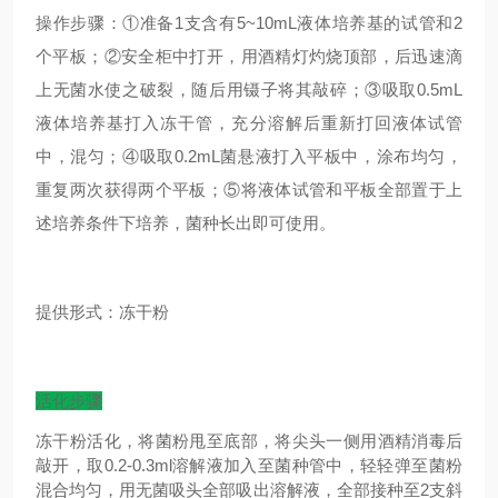
操作步骤：①准备1支含有5~10mL液体培养基的试管和2
个平板；②安全柜中打开，用酒精灯灼烧顶部，后迅速滴
上无菌水使之破裂，随后用镊子将其敲碎；③吸取0.5mL
液体培养基打入冻干管，充分溶解后重新打回液体试管
中，混匀；④吸取0.2mL菌悬液打入平板中，涂布均匀，
重复两次获得两个平板；⑤将液体试管和平板全部置于上
述培养条件下培养，菌种长出即可使用。
提供形式：冻干粉
活化步骤
冻干粉活化，将菌粉甩至底部，将尖头一侧用酒精消毒后
敲开，取0.2-0.3ml溶解液加入至菌种管中，轻轻弹至菌粉
混合均匀，用无菌吸头全部吸出溶解液，全部接种至2支斜