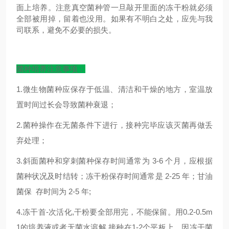
面上培养。注意真空菌种管一旦敲开里面的冻干粉就必须
全部被用掉，留着也没用。如果有不明白之处，应先与我
司联系，避免不必要的损失。
菌种培养注意事项：
1.微生物菌种应保存于低温、清洁和干燥的地方，室温放
置时间过长会导致菌种衰退；
2.菌种操作在无菌条件下进行，接种完毕应该灭菌再做丢
弃处理；
3.斜面菌种和穿刺菌种保存时间通常为 3-6 个月，应根据
菌种状况及时结转；冻干粉保存时间通常是 2-25 年；甘油
菌保 存时间为 2-5 年;
4.冻干首-次活化,干粉要全部用完，不能保留。用0.2-0.5m
1的培养液或者无菌水溶解,接种在1-2个平板上，因冻干菌