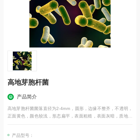
高地芽胞杆菌
产品简介
高地芽胞杆菌菌落直径为2-4mm，圆形，边缘不整齐，不透明，
正面黄色，颜色较浅，形态扁平，表面粗糙，表面灰暗，质地干
燥，G＋（蓝紫色），杆菌，纯度：纯
产品型号：