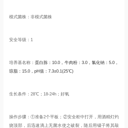
模式菌株：非模式菌株
安全等级：1
培养基名称：
蛋白胨：10.0，牛肉粉：3.0，氯化钠：5.0，
琼脂：15.0，pH值：7.3±0.1(25℃)
生长条件：28℃；18-24h；好氧
操作步骤：①准备2个平板；②安全柜中打开，用酒精灯灼
烧顶部，后迅速滴上无菌水使之破裂，随后用镊子将其敲