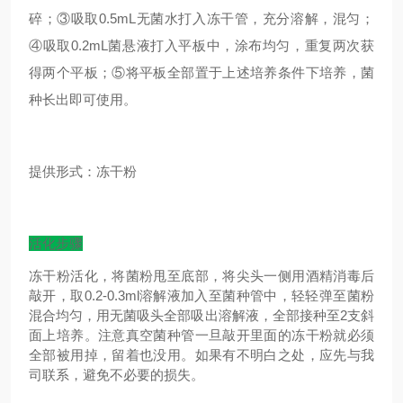
碎；③吸取0.5mL无菌水打入冻干管，充分溶解，混匀；
④吸取0.2mL菌悬液打入平板中，涂布均匀，重复两次获
得两个平板；⑤将平板全部置于上述培养条件下培养，菌
种长出即可使用。
提供形式：冻干粉
活化步骤
冻干粉活化，将菌粉甩至底部，将尖头一侧用酒精消毒后
敲开，取0.2-0.3ml溶解液加入至菌种管中，轻轻弹至菌粉
混合均匀，用无菌吸头全部吸出溶解液，全部接种至2支斜
面上培养。注意真空菌种管一旦敲开里面的冻干粉就必须
全部被用掉，留着也没用。如果有不明白之处，应先与我
司联系，避免不必要的损失。