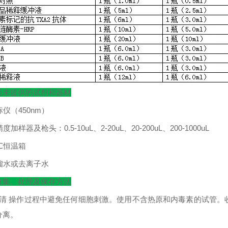
而未提供的试剂和器材
标仪（
450nm
）
精度加样器及枪头：
0.5-10uL
、
2-20uL
、
20-200uL
、
200-1000uL
℃
恒温箱
馏水或去离子水
收集、处理及保存方法
清
操作过程中避免任何细胞刺激。使用不含热原和内毒素的试管。
分离。