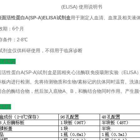
(ELISA)
使用说明书
面活性蛋白A(SP-A)ELISA试剂盒
用于测定人血清、血浆及相关液
效期：
6
个月
存条件：
2-8
℃
试剂盒仅供科研使用，不得用于临床诊断
原理实验
面活性蛋白A(SP-A)试剂盒是固相夹心法酶联免疫吸附实验（ELI
标板内进行检测。先将待测物质和生物/素标记的抗体同时温育。洗涤
结合的酶结合物，然后加入底物A、B，和酶结合物同时作用。产生
盒组成