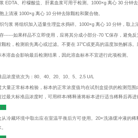
浆
EDTA
、柠檬酸盐、肝素血浆可用于检测。
1000×g
离心
30
分钟去
胞上清液
1000×g
离心
10
分钟去除颗粒和聚合物。
织匀浆
将组织加入适量生理盐水捣碎。
1000×g
离心
10
分钟，取上
存
------
如果样品不立即使用，应将其分成小部分
-70
℃
保存，避免反
量颗粒，检测前先离心或过滤。不要在
37
℃
或更高的温度加热解冻。
标本溶血会影响最后检测结果，因此溶血标本不宜进行此项检测。
：
准品浓度依次为：
80
、
40
、
20
、
10
、
5
、
2.5 U/L
过大量正常标本检验，标本的正常浓度值均在试剂盒提供的检测范围
超过最大标准品浓度时，可用样本
/
稀释液将标本进行适当稀释后再进
准备
盒从冷藏环境中取出应在室温平衡后方可使用。
20×
洗涤缓冲液的稀
水。