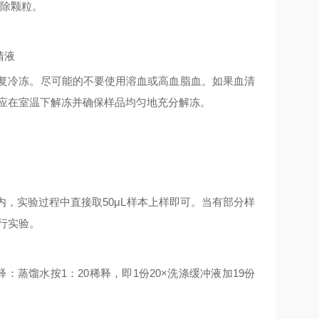
除颗粒。
清液
复冷冻。尽可能的不要使用溶血或高血脂血。如果血清
应在室温下解冻并确保样品均匀地充分解冻。
内，实验过程中直接取
50μL
样本上样即可。当有部分样
行实验。
释：蒸馏水按
1
：
20
稀释，即
1
份
20×
洗涤缓冲液加
19
份