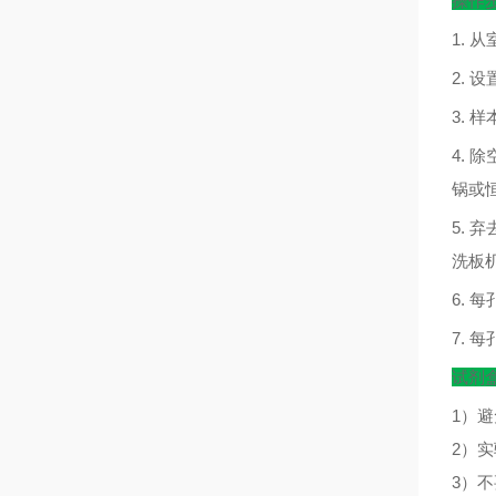
操作
1.
从
2.
设
3.
样
4.
除
锅或
5.
弃
洗板
6.
每
7.
每
试剂
1）
2）
3）