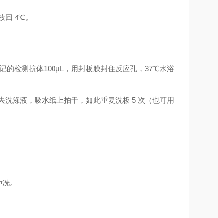
放回
4
℃
。
记的检测抗体
100μL
，用封板膜封住反应孔，
37
℃
水浴
去洗涤液，吸水纸上拍干，如此重复洗板
5
次（也可用
。
冲洗。