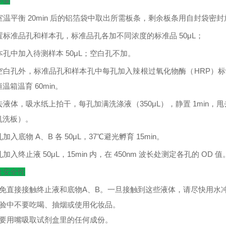
步骤
室温平衡
20min
后的铝箔袋中取出所需板条，剩余板条用自封袋密封
置标准品孔和样本孔，标准品孔各加不同浓度的标准品
50μL
；
本孔中加入待测样本
50μL
；空白孔不加。
空白孔外，标准品孔和样本孔中每孔加入辣根过氧化物酶（
HRP
）标
恒温箱温育
60min
。
去液体，吸水纸上拍干，每孔加满洗涤液（
350μL
），静置
1min
，甩
机洗板）。
孔加入底物
A
、
B
各
50μL
，
37
℃
避光孵育
15min
。
孔加入终止液
50μL
，
15min
内，在
450nm
波长处测定各孔的
OD
值
盒安全性
避免直接接触终止液和底物A、B。一旦接触到这些液体，请尽快用水
实验中不要吃喝、抽烟或使用化妆品。
不要用嘴吸取试剂盒里的任何成份。