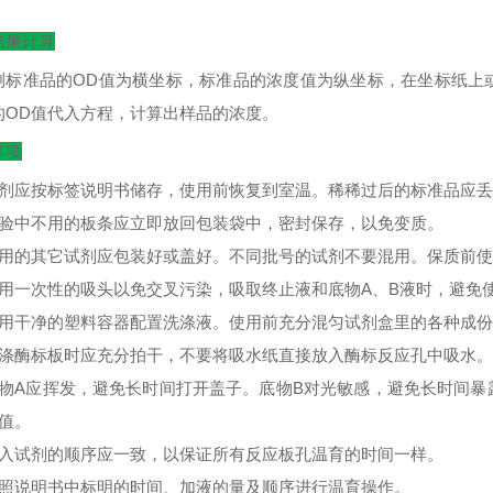
结果计算
测标准品的
OD
值为横坐标，标准品的浓度值为纵坐标，在坐标纸上
的
OD
值代入方程，计算出样品的浓度。
事项
试剂应按标签说明书储存，使用前恢复到室温。稀稀过后的标准品应
实验中不用的板条应立即放回包装袋中，密封保存，以免变质。
不用的其它试剂应包装好或盖好。不同批号的试剂不要混用。保质前
使用一次性的吸头以免交叉污染，吸取终止液和底物A、B液时，避免
使用干净的塑料容器配置洗涤液。使用前充分混匀试剂盒里的各种成
洗涤酶标板时应充分拍干，不要将吸水纸直接放入酶标反应孔中吸水。
底物A应挥发，避免长时间打开盖子。底物B对光敏感，避免长时间
D值。
加入试剂的顺序应一致，以保证所有反应板孔温育的时间一样。
按照说明书中标明的时间、加液的量及顺序进行温育操作。