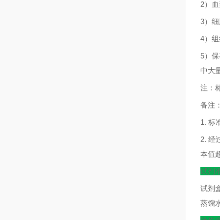
2
）血
3
）细
4
）组
5
）保
中大
注：
备注
1.
标
2.
经
本值
试剂
试剂
蒸馏