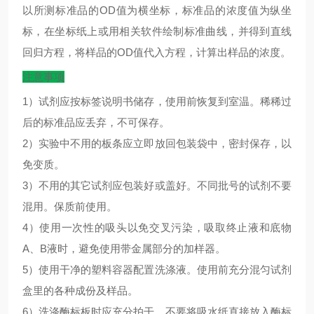
以所测标准品的
OD
值为横坐标，标准品的浓度值为纵坐
标，在坐标纸上或用相关软件绘制标准曲线，并得到直线
回归方程，将样品的
OD
值代入方程，计算出样品的浓度。
注意事项
1）试剂应按标签说明书储存，使用前恢复到室温。稀稀过
后的标准品应丢弃，不可保存。
2）实验中不用的板条应立即放回包装袋中，密封保存，以
免变质。
3）不用的其它试剂应包装好或盖好。不同批号的试剂不要
混用。保质前使用。
4）使用一次性的吸头以免交叉污染，吸取终止液和底物
A、B液时，避免使用带金属部分的加样器。
5）使用干净的塑料容器配置洗涤液。使用前充分混匀试剂
盒里的各种成份及样品。
6）洗涤酶标板时应充分拍干，不要将吸水纸直接放入酶标