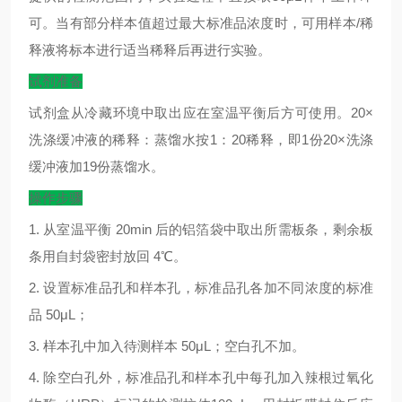
可。当有部分样本值超过最大标准品浓度时，可用样本
/
稀
释液将标本进行适当稀释后再进行实验。
试剂准备
试剂盒从冷藏环境中取出应在室温平衡后方可使用。
20×
洗涤缓冲液的稀释：蒸馏水按
1
：
20
稀释，即
1
份
20×
洗涤
缓冲液加
19
份蒸馏水。
操作步骤
1.
从室温平衡
20min
后的铝箔袋中取出所需板条，剩余板
条用自封袋密封放回
4
℃
。
2.
设置标准品孔和样本孔，标准品孔各加不同浓度的标准
品
50μL
；
3.
样本孔中加入待测样本
50μL
；空白孔不加。
4.
除空白孔外，标准品孔和样本孔中每孔加入辣根过氧化