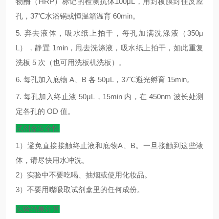
物酶（
HRP
）标记的检测抗体
100μL
，用封板膜封住反应
孔，
37
℃
水浴锅或恒温箱温育
60min
。
5.
弃去液体，吸水纸上拍干，每孔加满洗涤液（
350μ
L
），静置
1min
，甩去洗涤液，吸水纸上拍干，如此重复
洗板
5
次（也可用洗板机洗板）。
6.
每孔加入底物
A
、
B
各
50μL
，
37
℃
避光孵育
15min
。
7.
每孔加入终止液
50μL
，
15min
内，在
450nm
波长处测
定各孔的
OD
值。
试剂盒安全性
1）避免直接接触终止液和底物A、B。一旦接触到这些液
体，请尽快用水冲洗。
2）实验中不要吃喝、抽烟或使用化妆品。
3）不要用嘴吸取试剂盒里的任何成份。
实验结果计算