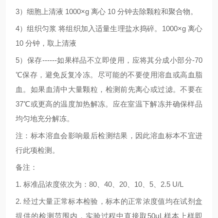
3
）细胞上清液
1000×g
离心
10
分钟去除颗粒和聚合物。
4
）组织匀浆
将组织加入适量生理盐水捣碎。
1000×g
离心
10
分钟，取上清液
5
）保存
------
如果样品不立即使用，应将其分成小部分
-70
℃
保存，避免反复冷冻。尽可能的不要使用溶血或高血脂
血。如果血清中大量颗粒，检测前先离心或过滤。不要在
37
℃
或更高的温度加热解冻。应在室温下解冻并确保样品
均匀地充分解冻。
注：标本溶血会影响最后检测结果，因此溶血标本不宜进
行此项检测。
备注：
1.
标准品浓度依次为：
80
、
40
、
20
、
10
、
5
、
2.5 U/L
2.
经过大量正常标本检验，标本的正常浓度值均在试剂盒
提供的检测范围内，实验过程中直接取
50μL
样本上样即