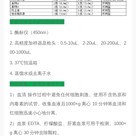
需要而未提供的试剂和器材
1.
酶标仪（
450nm
）
2.
高精度加样器及枪头：
0.5-10uL
、
2-20uL
、
20-200uL
、
2
00-1000uL
3. 37
℃
恒温箱
4.
蒸馏水或去离子水
样品收集、处理及保存方法
1
）血清
操作过程中避免任何细胞刺激。使用不含热原和
内毒素的试管。收集血液后
1000×g
离心
10
分钟将血清和
红细胞迅速小心地分离。
2
）血浆
EDTA
、柠檬酸盐、肝素血浆可用于检测。
1000×
g
离心
30
分钟去除颗粒。