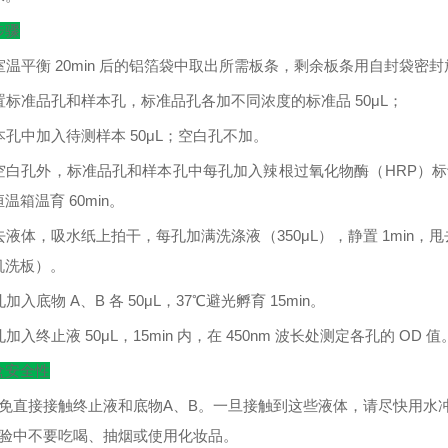
步骤
室温平衡
20min
后的铝箔袋中取出所需板条，剩余板条用自封袋密封
置标准品孔和样本孔，标准品孔各加不同浓度的标准品
50μL
；
本孔中加入待测样本
50μL
；空白孔不加。
空白孔外，标准品孔和样本孔中每孔加入辣根过氧化物酶（
HRP
）标
恒温箱温育
60min
。
去液体，吸水纸上拍干，每孔加满洗涤液（
350μL
），静置
1min
，甩
机洗板）。
孔加入底物
A
、
B
各
50μL
，
37
℃
避光孵育
15min
。
孔加入终止液
50μL
，
15min
内，在
450nm
波长处测定各孔的
OD
值
盒安全性
避免直接接触终止液和底物A、B。一旦接触到这些液体，请尽快用水
实验中不要吃喝、抽烟或使用化妆品。