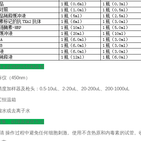
而未提供的试剂和器材
标仪（
450nm
）
精度加样器及枪头：
0.5-10uL
、
2-20uL
、
20-200uL
、
200-1000uL
℃
恒温箱
馏水或去离子水
收集、处理及保存方法
清
操作过程中避免任何细胞刺激。使用不含热原和内毒素的试管。