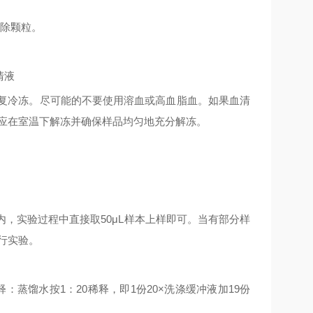
除颗粒。
清液
复冷冻。尽可能的不要使用溶血或高血脂血。如果血清
应在室温下解冻并确保样品均匀地充分解冻。
内，实验过程中直接取
50μL
样本上样即可。当有部分样
行实验。
释：蒸馏水按
1
：
20
稀释，即
1
份
20×
洗涤缓冲液加
19
份