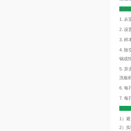
操作
1.
从
2.
设
3.
样
4.
除
锅或
5.
弃
洗板
6.
每
7.
每
试剂
1）
2）