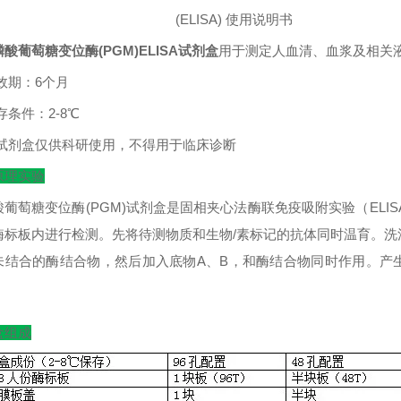
(ELISA)
使用说明书
酸葡萄糖变位酶(PGM)ELISA试剂盒
用于测定人血清、血浆及相关
效期：
6
个月
存条件：
2-8
℃
试剂盒仅供科研使用，不得用于临床诊断
原理实验
酸葡萄糖变位酶(PGM)试剂盒是固相夹心法酶联免疫吸附实验（ELI
酶标板内进行检测。先将待测物质和生物/素标记的抗体同时温育。洗
未结合的酶结合物，然后加入底物A、B，和酶结合物同时作用。产
盒组成