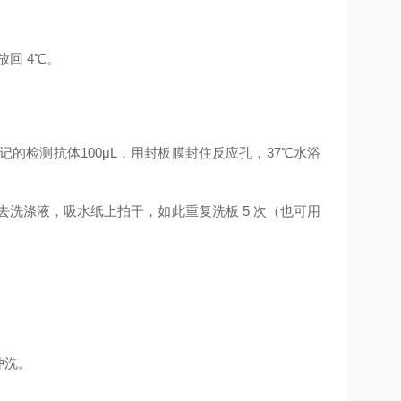
放回
4
℃
。
记的检测抗体
100μL
，用封板膜封住反应孔，
37
℃
水浴
去洗涤液，吸水纸上拍干，如此重复洗板
5
次（也可用
。
冲洗。