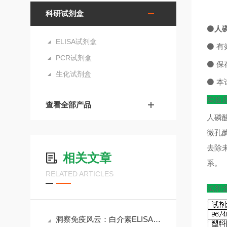
科研试剂盒
⚫
人磷
ELISA试剂盒
⚫
有
PCR试剂盒
⚫
保
生化试剂盒
⚫
本
实验
查看全部产品
人磷
微孔
去除
相关文章
系。
RELATED ARTICLES
试剂
洞察免疫风云：白介素ELISA试剂盒在科研与临床中的核心价值