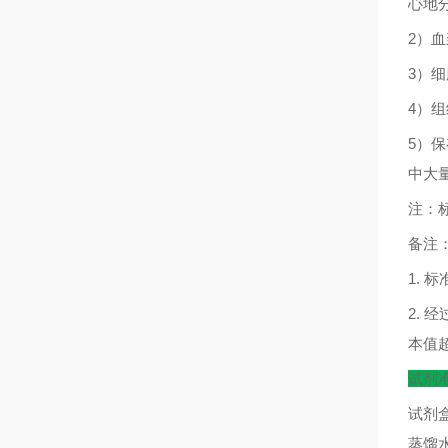
心地
2
）血
3
）细
4
）组
5
）保
中大
注：
备注
1.
标
2.
经
本值
试剂
试剂
蒸馏