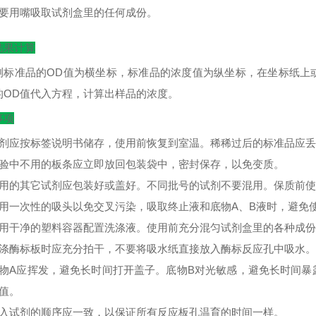
不要用嘴吸取试剂盒里的任何成份。
结果计算
测标准品的
OD
值为横坐标，标准品的浓度值为纵坐标，在坐标纸上
的
OD
值代入方程，计算出样品的浓度。
事项
试剂应按标签说明书储存，使用前恢复到室温。稀稀过后的标准品应
实验中不用的板条应立即放回包装袋中，密封保存，以免变质。
不用的其它试剂应包装好或盖好。不同批号的试剂不要混用。保质前
使用一次性的吸头以免交叉污染，吸取终止液和底物A、B液时，避免
使用干净的塑料容器配置洗涤液。使用前充分混匀试剂盒里的各种成
洗涤酶标板时应充分拍干，不要将吸水纸直接放入酶标反应孔中吸水。
底物A应挥发，避免长时间打开盖子。底物B对光敏感，避免长时间
D值。
加入试剂的顺序应一致，以保证所有反应板孔温育的时间一样。