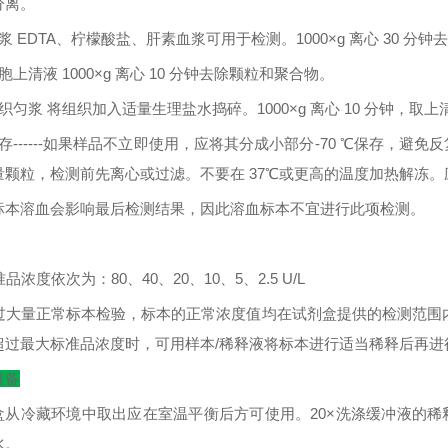
分离。
浆
EDTA
、柠檬酸盐、肝素血浆可用于检测。
1000×g
离心
30
分钟去
胞上清液
1000×g
离心
10
分钟去除颗粒和聚合物。
织匀浆
将组织加入适量生理盐水捣碎。
1000×g
离心
10
分钟，取上
存
------
如果样品不立即使用，应将其分成小部分
-70
℃
保存，避免反
量颗粒，检测前先离心或过滤。不要在
37
℃
或更高的温度加热解冻。
标本溶血会影响最后检测结果，因此溶血标本不宜进行此项检测。
：
准品浓度依次为：
80
、
40
、
20
、
10
、
5
、
2.5 U/L
过大量正常标本检验，标本的正常浓度值均在试剂盒提供的检测范围
超过最大标准品浓度时，可用样本
/
稀释液将标本进行适当稀释后再进
准备
盒从冷藏环境中取出应在室温平衡后方可使用。
20×
洗涤缓冲液的稀
水。