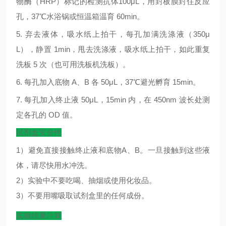
物酶（
HRP
）标记的检测抗体
100μL
，用封板膜封住反应
孔，
37
℃
水浴锅或恒温箱温育
60min
。
5.
弃去液体，吸水纸上拍干，每孔加满洗涤液（
350μ
L
），静置
1min
，甩去洗涤液，吸水纸上拍干，如此重复
洗板
5
次（也可用洗板机洗板）。
6.
每孔加入底物
A
、
B
各
50μL
，
37
℃
避光孵育
15min
。
7.
每孔加入终止液
50μL
，
15min
内，在
450nm
波长处测
定各孔的
OD
值。
试剂盒安全性
1）避免直接接触终止液和底物A、B。一旦接触到这些液
体，请尽快用水冲洗。
2）实验中不要吃喝、抽烟或使用化妆品。
3）不要用嘴吸取试剂盒里的任何成份。
实验结果计算