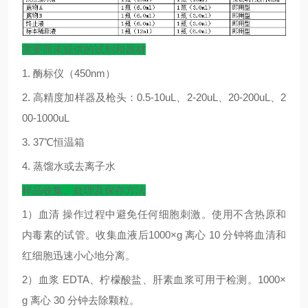
需要而未提供的试剂和器材
1.
酶标仪（
450nm
）
2.
高精度加样器及枪头：
0.5-10uL
、
2-20uL
、
20-200uL
、
2
00-1000uL
3. 37
℃
恒温箱
4.
蒸馏水或去离子水
样品收集、处理及保存方法
1
）血清
操作过程中避免任何细胞刺激。使用不含热原和
内毒素的试管。收集血液后
1000×g
离心
10
分钟将血清和
红细胞迅速小心地分离。
2
）血浆
EDTA
、柠檬酸盐、肝素血浆可用于检测。
1000×
g
离心
30
分钟去除颗粒。