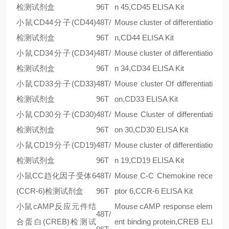
检测试剂盒
96T
n 45,CD45 ELISA Kit
小鼠CD44分子(CD44)
48T/
Mouse cluster of differentiatio
检测试剂盒
96T
n,CD44 ELISA Kit
小鼠CD34分子(CD34)
48T/
Mouse cluster of differentiatio
检测试剂盒
96T
n 34,CD34 ELISA Kit
小鼠CD33分子(CD33)
48T/
Mouse cluster Of differentiati
检测试剂盒
96T
on,CD33 ELISA Kit
小鼠CD30分子(CD30)
48T/
Mouse Cluster of differentiati
检测试剂盒
96T
on 30,CD30 ELISA Kit
小鼠CD19分子(CD19)
48T/
Mouse cluster of differentiatio
检测试剂盒
96T
n 19,CD19 ELISA Kit
小鼠CC趋化因子受体6
48T/
Mouse C-C Chemokine rece
(CCR-6)检测试剂盒
96T
ptor 6,CCR-6 ELISA Kit
小鼠cAMP反应元件结
Mouse cAMP response elem
48T/
合蛋白(CREB)检测试
ent binding protein,CREB ELI