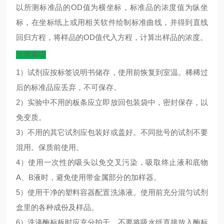
以所测标准品的
OD
值为横坐标，标准品的浓度值为纵坐
标，在坐标纸上或用相关软件绘制标准曲线，并得到直线
回归方程，将样品的
OD
值代入方程，计算出样品的浓度。
注意事项
1）试剂应按标签说明书储存，使用前恢复到室温。稀稀过
后的标准品应丢弃，不可保存。
2）实验中不用的板条应立即放回包装袋中，密封保存，以
免变质。
3）不用的其它试剂应包装好或盖好。不同批号的试剂不要
混用。保质前使用。
4）使用一次性的吸头以免交叉污染，吸取终止液和底物
A、B液时，避免使用带金属部分的加样器。
5）使用干净的塑料容器配置洗涤液。使用前充分混匀试剂
盒里的各种成份及样品。
6）洗涤酶标板时应充分拍干，不要将吸水纸直接放入酶标