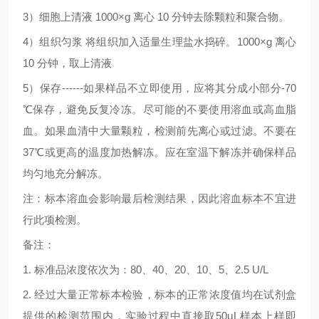
3
）细胞上清液
1000×g
离心
10
分钟去除颗粒和聚合物。
4
）组织匀浆
将组织加入适量生理盐水捣碎。
1000×g
离心
10
分钟，取上清液
5
）保存
------
如果样品不立即使用，应将其分成小部分
-70
℃
保存，避免反复冷冻。尽可能的不要使用溶血或高血脂
血。如果血清中大量颗粒，检测前先离心或过滤。不要在
37
℃
或更高的温度加热解冻。应在室温下解冻并确保样品
均匀地充分解冻。
注：标本溶血会影响最后检测结果，因此溶血标本不宜进
行此项检测。
备注：
1.
标准品浓度依次为：
80
、
40
、
20
、
10
、
5
、
2.5 U/L
2.
经过大量正常标本检验，标本的正常浓度值均在试剂盒
提供的检测范围内，实验过程中直接取
50μL
样本上样即