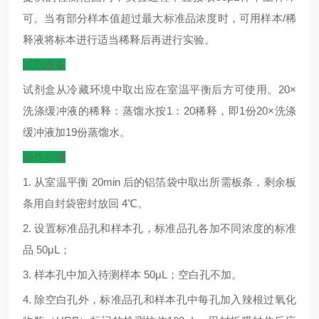
可。当有部分样本值超过最大标准品浓度时，可用样本
/
稀
释液将标本进行适当稀释后再进行实验。
试剂准备
试剂盒从冷藏环境中取出应在室温平衡后方可使用。
20×
洗涤缓冲液的稀释：蒸馏水按
1
：
20
稀释，即
1
份
20×
洗涤
缓冲液加
19
份蒸馏水。
操作步骤
1.
从室温平衡
20min
后的铝箔袋中取出所需板条，剩余板
条用自封袋密封放回
4
℃
。
2.
设置标准品孔和样本孔，标准品孔各加不同浓度的标准
品
50μL
；
3.
样本孔中加入待测样本
50μL
；空白孔不加。
4.
除空白孔外，标准品孔和样本孔中每孔加入辣根过氧化