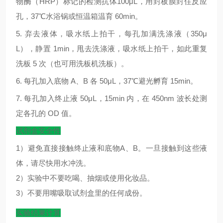
物酶（
HRP
）标记的检测抗体
100μL
，用封板膜封住反应
孔，
37
℃
水浴锅或恒温箱温育
60min
。
5.
弃去液体，吸水纸上拍干，每孔加满洗涤液（
350μ
L
），静置
1min
，甩去洗涤液，吸水纸上拍干，如此重复
洗板
5
次（也可用洗板机洗板）。
6.
每孔加入底物
A
、
B
各
50μL
，
37
℃
避光孵育
15min
。
7.
每孔加入终止液
50μL
，
15min
内，在
450nm
波长处测
定各孔的
OD
值。
试剂盒安全性
1）避免直接接触终止液和底物A、B。一旦接触到这些液
体，请尽快用水冲洗。
2）实验中不要吃喝、抽烟或使用化妆品。
3）不要用嘴吸取试剂盒里的任何成份。
实验结果计算