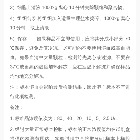
3
）细胞上清液
1000×g
离心
10
分钟去除颗粒和聚合物。
4
）组织匀浆
将组织加入适量生理盐水捣碎。
1000×g
离心
10
分钟，取上清液
5
）保存
------
如果样品不立即使用，应将其分成小部分
-70
℃
保存，避免反复冷冻。尽可能的不要使用溶血或高血脂
血。如果血清中大量颗粒，检测前先离心或过滤。不要在
37
℃
或更高的温度加热解冻。应在室温下解冻并确保样品
均匀地充分解冻。
注：标本溶血会影响最后检测结果，因此溶血标本不宜进
行此项检测。
备注：
1.
标准品浓度依次为：
80
、
40
、
20
、
10
、
5
、
2.5 U/L
2.
经过大量正常标本检验，标本的正常浓度值均在试剂盒
提供的检测范围内，实验过程中直接取
50μL
样本上样即