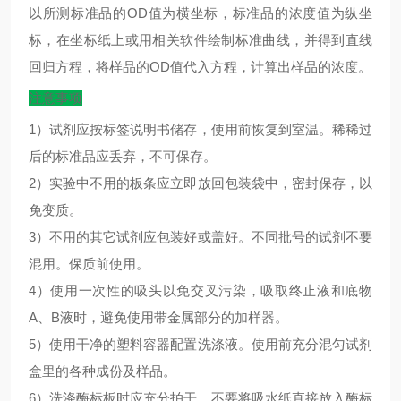
以所测标准品的
OD
值为横坐标，标准品的浓度值为纵坐
标，在坐标纸上或用相关软件绘制标准曲线，并得到直线
回归方程，将样品的
OD
值代入方程，计算出样品的浓度。
注意事项
1）试剂应按标签说明书储存，使用前恢复到室温。稀稀过
后的标准品应丢弃，不可保存。
2）实验中不用的板条应立即放回包装袋中，密封保存，以
免变质。
3）不用的其它试剂应包装好或盖好。不同批号的试剂不要
混用。保质前使用。
4）使用一次性的吸头以免交叉污染，吸取终止液和底物
A、B液时，避免使用带金属部分的加样器。
5）使用干净的塑料容器配置洗涤液。使用前充分混匀试剂
盒里的各种成份及样品。
6）洗涤酶标板时应充分拍干，不要将吸水纸直接放入酶标