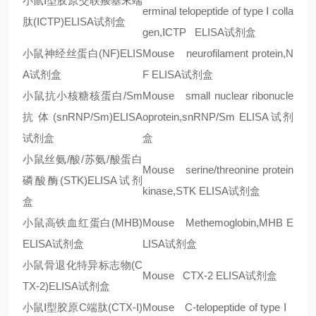
小鼠
Ⅰ
型胶原交联羧基末端
erminal telopeptide of type
Ⅰ
colla
肽
(
Ⅰ
CTP)ELISA
试剂盒
gen,
Ⅰ
CTP ELISA
试剂盒
小鼠神经丝蛋白
(NF)ELIS
Mouse neurofilament protein,N
A
试剂盒
F ELISA
试剂盒
小鼠抗小核糖核蛋白
/Sm
Mouse small nuclear ribonucle
抗体
(snRNP/Sm)ELISA
oprotein,snRNP/Sm ELISA
试剂
试剂盒
盒
小鼠丝氨/酸
/
苏氨/酸蛋白
Mouse serine/threonine protein
磷酸酶
(STK)ELISA
试剂
kinase,STK ELISA
试剂盒
盒
小鼠高铁血红蛋白
(MHB)
Mouse Methemoglobin,MHB E
ELISA
试剂盒
LISA
试剂盒
小鼠骨退化特异标志物
(C
Mouse CTX-2 ELISA
试剂盒
TX-2)ELISA
试剂盒
小鼠
Ⅰ
型胶原
C
端肽
(CTX-
Ⅰ
)
Mouse C-telopeptide of type
Ⅰ