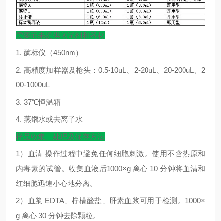
需要而未提供的试剂和器材
1.
酶标仪（
450nm
）
2.
高精度加样器及枪头：
0.5-10uL
、
2-20uL
、
20-200uL
、
2
00-1000uL
3. 37
℃
恒温箱
4.
蒸馏水或去离子水
样品收集、处理及保存方法
1
）血清
操作过程中避免任何细胞刺激。使用不含热原和
内毒素的试管。收集血液后
1000×g
离心
10
分钟将血清和
红细胞迅速小心地分离。
2
）血浆
EDTA
、柠檬酸盐、肝素血浆可用于检测。
1000×
g
离心
30
分钟去除颗粒。