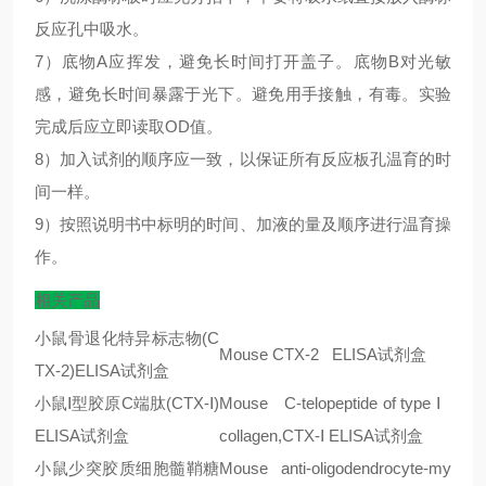
反应孔中吸水。
7）底物A应挥发，避免长时间打开盖子。底物B对光敏
感，避免长时间暴露于光下。避免用手接触，有毒。实验
完成后应立即读取OD值。
8）加入试剂的顺序应一致，以保证所有反应板孔温育的时
间一样。
9）按照说明书中标明的时间、加液的量及顺序进行温育操
作。
相关产品
小鼠骨退化特异标志物(C
Mouse CTX-2 ELISA
试剂盒
TX-2)ELISA试剂盒
小鼠Ⅰ型胶原C端肽(CTX-Ⅰ)
Mouse C-telopeptide of type
Ⅰ
ELISA试剂盒
collagen,CTX-
Ⅰ
ELISA
试剂盒
小鼠少突胶质细胞髓鞘糖
Mouse anti-oligodendrocyte-my