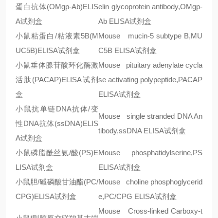
蛋白抗体
(OMgp-Ab)ELIS
elin glycoprotein antibody,OMgp-
A
试剂盒
Ab ELISA
试剂盒
小鼠粘蛋白
/
粘液素
5B(M
Mouse mucin-5 subtype B,MU
UC5B)ELISA
试剂盒
C5B ELISA
试剂盒
小鼠垂体腺苷酸环化酶激
Mouse pituitary adenylate cycla
活肽
(PACAP)ELISA
试剂
se activating polypeptide,PACAP
盒
ELISA
试剂盒
小鼠抗单链
DNA
抗体
/
变
Mouse single stranded DNA An
性
DNA
抗体
(ssDNA)ELIS
tibody,ssDNA ELISA
试剂盒
A
试剂盒
小鼠磷脂酰丝氨/酸
(PS)E
Mouse phosphatidylserine,PS
LISA
试剂盒
ELISA
试剂盒
小鼠胆/碱磷酸甘油酯
(PC/
Mouse choline phosphoglycerid
CPG)ELISA
试剂盒
e,PC/CPG ELISA
试剂盒
Mouse Cross-linked Carboxy-t