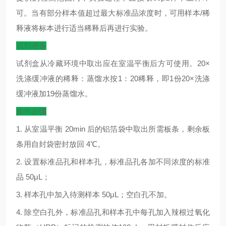
可。当有部分样本值超过最大标准品浓度时，可用样本
/
稀
释液将标本进行适当稀释后再进行实验。
试剂准备
试剂盒从冷藏环境中取出应在室温平衡后方可使用。
20×
洗涤缓冲液的稀释：蒸馏水按
1
：
20
稀释，即
1
份
20×
洗涤
缓冲液加
19
份蒸馏水。
操作步骤
1.
从室温平衡
20min
后的铝箔袋中取出所需板条，剩余板
条用自封袋密封放回
4
℃
。
2.
设置标准品孔和样本孔，标准品孔各加不同浓度的标准
品
50μL
；
3.
样本孔中加入待测样本
50μL
；空白孔不加。
4.
除空白孔外，标准品孔和样本孔中每孔加入辣根过氧化