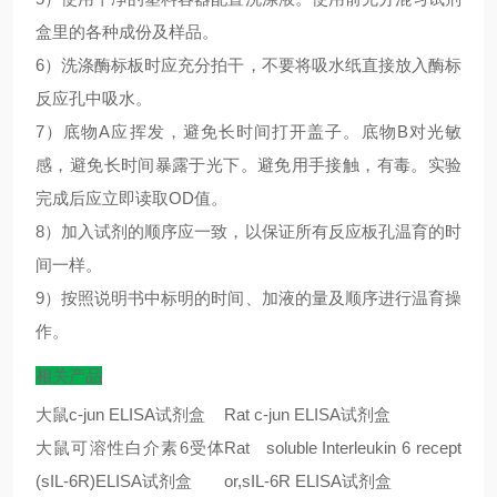
盒里的各种成份及样品。
6）洗涤酶标板时应充分拍干，不要将吸水纸直接放入酶标
反应孔中吸水。
7）底物A应挥发，避免长时间打开盖子。底物B对光敏
感，避免长时间暴露于光下。避免用手接触，有毒。实验
完成后应立即读取OD值。
8）加入试剂的顺序应一致，以保证所有反应板孔温育的时
间一样。
9）按照说明书中标明的时间、加液的量及顺序进行温育操
作。
相关产品
大鼠
c-jun ELISA
试剂盒
Rat c-jun ELISA
试剂盒
大鼠可溶性白介素
6
受体
Rat soluble Interleukin 6 recept
(sIL-6R)ELISA
试剂盒
or,sIL-6R ELISA
试剂盒