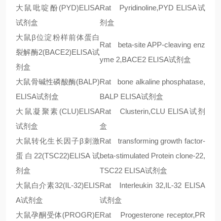
大鼠吡啶酚
(PYD)ELISA
Rat Pyridinoline,PYD ELISA
试
试剂盒
剂盒
大鼠
β
位淀粉样前体蛋白
Rat beta-site APP-cleaving enz
裂解酶
2(BACE2)ELISA
试
yme 2,BACE2 ELISA
试剂盒
剂盒
大鼠骨碱性磷酸酶
(BALP)
Rat bone alkaline phosphatase,
ELISA
试剂盒
BALP ELISA
试剂盒
大鼠凝聚素
(CLU)ELISA
Rat Clusterin,CLU ELISA
试剂
试剂盒
盒
大鼠转化生长因子
β
刺激
Rat transforming growth factor-
蛋白
22(TSC22)ELISA
试
beta-stimulated Protein clone-22,
剂盒
TSC22 ELISA
试剂盒
大鼠白介素
32(IL-32)ELIS
Rat Interleukin 32,IL-32 ELISA
A
试剂盒
试剂盒
大鼠孕酮受体
(PROGR)E
Rat Progesterone receptor,PR