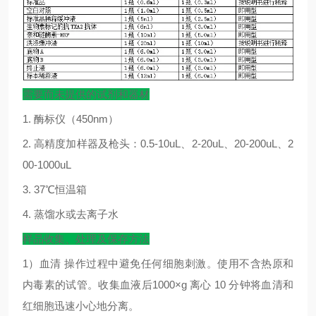
需要而未提供的试剂和器材
1.
酶标仪（
450nm
）
2.
高精度加样器及枪头：
0.5-10uL
、
2-20uL
、
20-200uL
、
2
00-1000uL
3. 37
℃
恒温箱
4.
蒸馏水或去离子水
样品收集、处理及保存方法
1
）血清
操作过程中避免任何细胞刺激。使用不含热原和
内毒素的试管。收集血液后
1000×g
离心
10
分钟将血清和
红细胞迅速小心地分离。