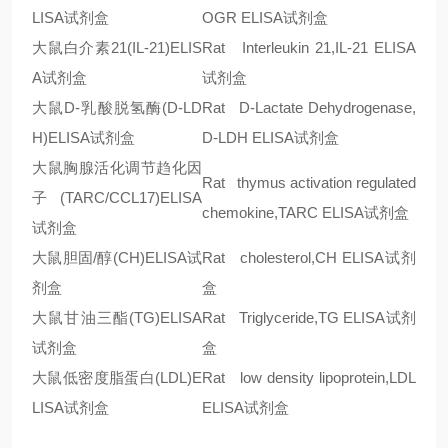
LISA
试剂盒
OGR ELISA
试剂盒
大鼠白介素
21(IL-21)ELIS
Rat Interleukin 21,IL-21 ELISA
A
试剂盒
试剂盒
大鼠
D-
乳酸脱氢酶
(D-LD
Rat D-Lactate Dehydrogenase,
H)ELISA
试剂盒
D-LDH ELISA
试剂盒
大鼠胸腺活化调节趋化因
Rat thymus activation regulated
子
(TARC/CCL17)ELISA
chemokine,TARC ELISA
试剂盒
试剂盒
大鼠胆固/醇
(CH)ELISA
试
Rat cholesterol,CH ELISA
试剂
剂盒
盒
大鼠甘油三酯
(TG)ELISA
Rat Triglyceride,TG ELISA
试剂
试剂盒
盒
大鼠低密度脂蛋白
(LDL)E
Rat low density lipoprotein,LDL
LISA
试剂盒
ELISA
试剂盒