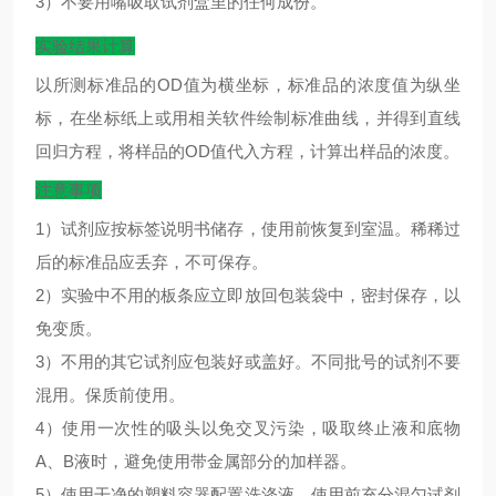
3）不要用嘴吸取试剂盒里的任何成份。
实验结果计算
以所测标准品的
OD
值为横坐标，标准品的浓度值为纵坐
标，在坐标纸上或用相关软件绘制标准曲线，并得到直线
回归方程，将样品的
OD
值代入方程，计算出样品的浓度。
注意事项
1）试剂应按标签说明书储存，使用前恢复到室温。稀稀过
后的标准品应丢弃，不可保存。
2）实验中不用的板条应立即放回包装袋中，密封保存，以
免变质。
3）不用的其它试剂应包装好或盖好。不同批号的试剂不要
混用。保质前使用。
4）使用一次性的吸头以免交叉污染，吸取终止液和底物
A、B液时，避免使用带金属部分的加样器。
5）使用干净的塑料容器配置洗涤液。使用前充分混匀试剂