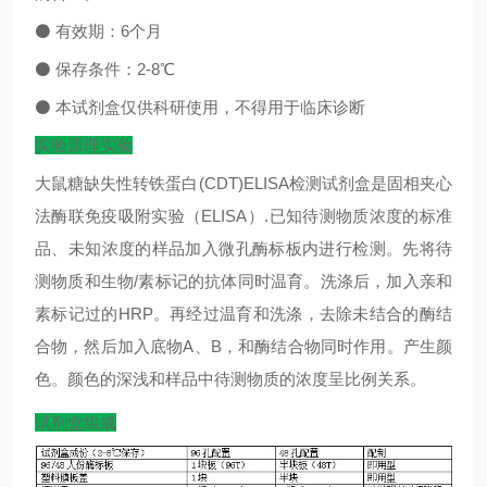
⚫
有效期：
6
个月
⚫
保存条件：
2-8
℃
⚫
本试剂盒仅供科研使用，不得用于临床诊断
实验原理实验
大鼠糖缺失性转铁蛋白(CDT)ELISA检测试剂盒是固相夹心
法酶联免疫吸附实验（ELISA）.已知待测物质浓度的标准
品、未知浓度的样品加入微孔酶标板内进行检测。先将待
测物质和生物/素标记的抗体同时温育。洗涤后，加入亲和
素标记过的HRP。再经过温育和洗涤，去除未结合的酶结
合物，然后加入底物A、B，和酶结合物同时作用。产生颜
色。颜色的深浅和样品中待测物质的浓度呈比例关系。
试剂盒组成