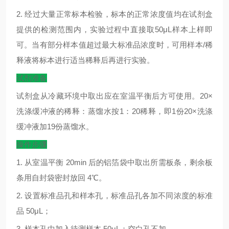
2.
经过大量正常标本检验，标本的正常浓度值均在试剂盒
提供的检测范围内，实验过程中直接取
50μL
样本上样即
可。当有部分样本值超过最大标准品浓度时，可用样本
/
稀
释液将标本进行适当稀释后再进行实验。
试剂准备
试剂盒从冷藏环境中取出应在室温平衡后方可使用。
20×
洗涤缓冲液的稀释：蒸馏水按
1
：
20
稀释，即
1
份
20×
洗涤
缓冲液加
19
份蒸馏水。
操作步骤
1.
从室温平衡
20min
后的铝箔袋中取出所需板条，剩余板
条用自封袋密封放回
4
℃
。
2.
设置标准品孔和样本孔，标准品孔各加不同浓度的标准
品
50μL
；
3.
样本孔中加入待测样本
50μL
；空白孔不加。