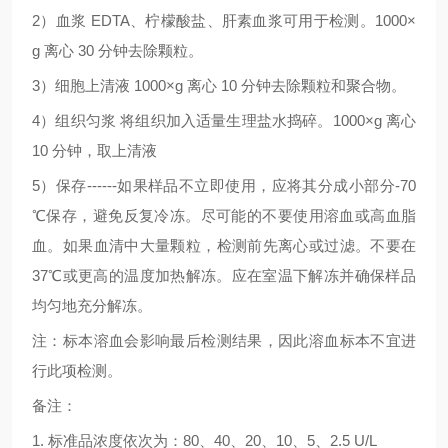
2
）血浆
EDTA
、柠檬酸盐、肝素血浆可用于检测。
1000×
g
离心
30
分钟去除颗粒。
3
）细胞上清液
1000×g
离心
10
分钟去除颗粒和聚合物。
4
）组织匀浆
将组织加入适量生理盐水捣碎。
1000×g
离心
10
分钟，取上清液
5
）保存
------
如果样品不立即使用，应将其分成小部分
-70
℃
保存，避免反复冷冻。尽可能的不要使用溶血或高血脂
血。如果血清中大量颗粒，检测前先离心或过滤。不要在
37
℃
或更高的温度加热解冻。应在室温下解冻并确保样品
均匀地充分解冻。
注：标本溶血会影响最后检测结果，因此溶血标本不宜进
行此项检测。
备注：
1.
标准品浓度依次为：
80
、
40
、
20
、
10
、
5
、
2.5 U/L