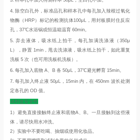
4.
除空白孔外，标准品孔和样本孔中每孔加入辣根过氧化
物酶（
HRP
）标记的检测抗体
100μL
，用封板膜封住反应
孔，
37
℃
水浴锅或恒温箱温育
60min
。
5.
弃去液体，吸水纸上拍干，每孔加满洗涤液（
350μ
L
），静置
1min
，甩去洗涤液，吸水纸上拍干，如此重复
洗板
5
次（也可用洗板机洗板）。
6.
每孔加入底物
A
、
B
各
50μL
，
37
℃
避光孵育
15min
。
7.
每孔加入终止液
50μL
，
15min
内，在
450nm
波长处测
定各孔的
OD
值。
试剂盒安全性
1）避免直接接触终止液和底物A、B。一旦接触到这些液
体，请尽快用水冲洗。
2）实验中不要吃喝、抽烟或使用化妆品。