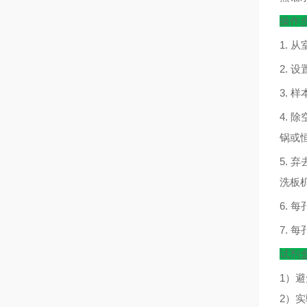
操作
1.
从
2.
设
3.
样
4.
除
锅或
5.
弃
洗板
6.
每
7.
每
试剂
1）
2）