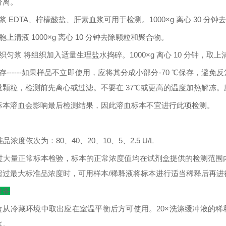
分离。
浆
EDTA
、柠檬酸盐、肝素血浆可用于检测。
1000×g
离心
30
分钟去
胞上清液
1000×g
离心
10
分钟去除颗粒和聚合物。
织匀浆
将组织加入适量生理盐水捣碎。
1000×g
离心
10
分钟，取上
存
------
如果样品不立即使用，应将其分成小部分
-70
℃
保存，避免反
量颗粒，检测前先离心或过滤。不要在
37
℃
或更高的温度加热解冻。
标本溶血会影响最后检测结果，因此溶血标本不宜进行此项检测。
：
准品浓度依次为：
80
、
40
、
20
、
10
、
5
、
2.5 U/L
过大量正常标本检验，标本的正常浓度值均在试剂盒提供的检测范围
超过最大标准品浓度时，可用样本
/
稀释液将标本进行适当稀释后再进
准备
盒从冷藏环境中取出应在室温平衡后方可使用。
20×
洗涤缓冲液的稀
水。