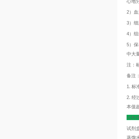
心地
2
）血
3
）细
4
）组
5
）保
中大
注：
备注
1.
标
2.
经
本值
试剂
试剂
蒸馏