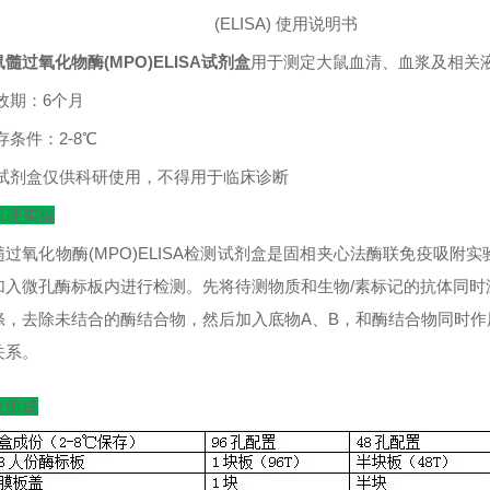
(ELISA)
使用说明书
髓过氧化物酶(MPO)ELISA试剂盒
用于测定大鼠血清、血浆及相关
效期：
6
个月
存条件：
2-8
℃
试剂盒仅供科研使用，不得用于临床诊断
原理实验
过氧化物酶(MPO)ELISA检测试剂盒是固相夹心法酶联免疫吸附实
加入微孔酶标板内进行检测。先将待测物质和生物/素标记的抗体同时
涤，去除未结合的酶结合物，然后加入底物A、B，和酶结合物同时
关系。
盒组成