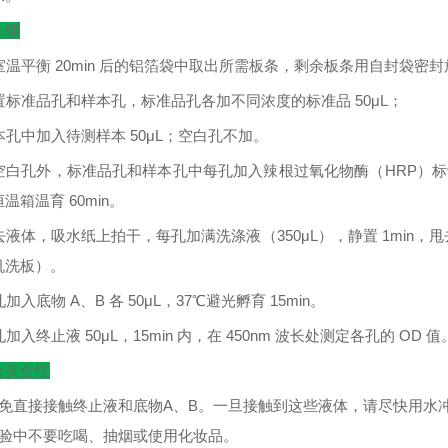
步骤
室温平衡
20min
后的铝箔袋中取出所需板条，剩余板条用自封袋密封
置标准品孔和样本孔，标准品孔各加不同浓度的标准品
50μL
；
本孔中加入待测样本
50μL
；空白孔不加。
空白孔外，标准品孔和样本孔中每孔加入辣根过氧化物酶（
HRP
）标
恒温箱温育
60min
。
去液体，吸水纸上拍干，每孔加满洗涤液（
350μL
），静置
1min
，甩
机洗板）。
孔加入底物
A
、
B
各
50μL
，
37
℃
避光孵育
15min
。
孔加入终止液
50μL
，
15min
内，在
450nm
波长处测定各孔的
OD
值
盒安全性
避免直接接触终止液和底物A、B。一旦接触到这些液体，请尽快用水
实验中不要吃喝、抽烟或使用化妆品。