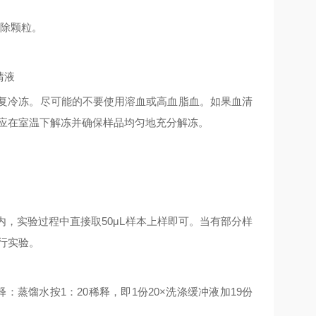
除颗粒。
清液
复冷冻。尽可能的不要使用溶血或高血脂血。如果血清
应在室温下解冻并确保样品均匀地充分解冻。
内，实验过程中直接取
50μL
样本上样即可。当有部分样
行实验。
释：蒸馏水按
1
：
20
稀释，即
1
份
20×
洗涤缓冲液加
19
份