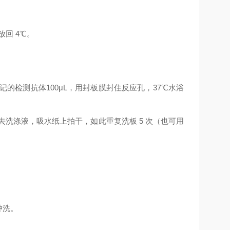
放回
4
℃
。
记的检测抗体
100μL
，用封板膜封住反应孔，
37
℃
水浴
去洗涤液，吸水纸上拍干，如此重复洗板
5
次（也可用
。
冲洗。