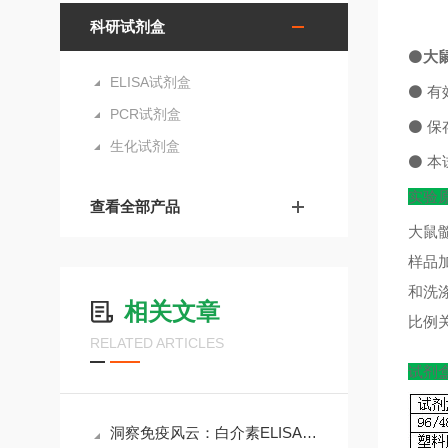
科研试剂盒
⚫
大鼠
ELISA试剂盒
⚫
有
PCR试剂盒
⚫
保
生化试剂盒
⚫
本
实验
查看全部产品
大鼠髓
样品
和洗
相关文章
比例
RELATED ARTICLES
试剂
洞察免疫风云：白介素ELISA试剂盒在科研与临床中的核心价值