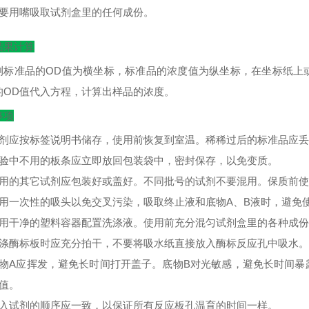
不要用嘴吸取试剂盒里的任何成份。
结果计算
测标准品的
OD
值为横坐标，标准品的浓度值为纵坐标，在坐标纸上
的
OD
值代入方程，计算出样品的浓度。
事项
试剂应按标签说明书储存，使用前恢复到室温。稀稀过后的标准品应
实验中不用的板条应立即放回包装袋中，密封保存，以免变质。
不用的其它试剂应包装好或盖好。不同批号的试剂不要混用。保质前
使用一次性的吸头以免交叉污染，吸取终止液和底物A、B液时，避免
使用干净的塑料容器配置洗涤液。使用前充分混匀试剂盒里的各种成
洗涤酶标板时应充分拍干，不要将吸水纸直接放入酶标反应孔中吸水。
底物A应挥发，避免长时间打开盖子。底物B对光敏感，避免长时间
D值。
加入试剂的顺序应一致，以保证所有反应板孔温育的时间一样。