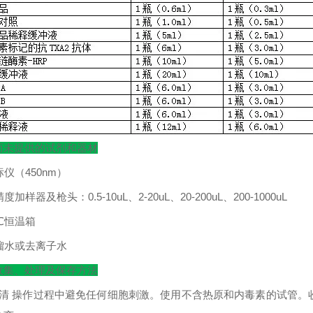
而未提供的试剂和器材
标仪（
450nm
）
精度加样器及枪头：
0.5-10uL
、
2-20uL
、
20-200uL
、
200-1000uL
℃
恒温箱
馏水或去离子水
收集、处理及保存方法
清
操作过程中避免任何细胞刺激。使用不含热原和内毒素的试管。