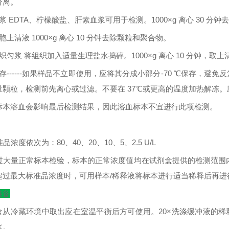
分离。
浆
EDTA
、柠檬酸盐、肝素血浆可用于检测。
1000×g
离心
30
分钟去
胞上清液
1000×g
离心
10
分钟去除颗粒和聚合物。
织匀浆
将组织加入适量生理盐水捣碎。
1000×g
离心
10
分钟，取上
存
------
如果样品不立即使用，应将其分成小部分
-70
℃
保存，避免反
量颗粒，检测前先离心或过滤。不要在
37
℃
或更高的温度加热解冻。
标本溶血会影响最后检测结果，因此溶血标本不宜进行此项检测。
：
准品浓度依次为：
80
、
40
、
20
、
10
、
5
、
2.5 U/L
过大量正常标本检验，标本的正常浓度值均在试剂盒提供的检测范围
超过最大标准品浓度时，可用样本
/
稀释液将标本进行适当稀释后再进
准备
盒从冷藏环境中取出应在室温平衡后方可使用。
20×
洗涤缓冲液的稀
水。