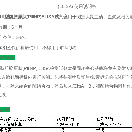
(ELISA)
使用说明书
Ⅲ型前胶原肽(PⅢNP)ELISA试剂盒
用于测定大鼠血清、血浆及相关
效期：
6
个月
存条件：
2-8
℃
试剂盒仅供科研使用，不得用于临床诊断
原理实验
型前胶原肽(PⅢNP)ELISA检测试剂盒是固相夹心法酶联免疫吸附
加入微孔酶标板内进行检测。先将待测物质和生物/素标记的抗体同时
涤，去除未结合的酶结合物，然后加入底物A、B，和酶结合物同时
关系。
盒组成