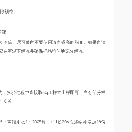
除颗粒。
清液
复冷冻。尽可能的不要使用溶血或高血脂血。如果血清
应在室温下解冻并确保样品均匀地充分解冻。
内，实验过程中直接取
50μL
样本上样即可。当有部分样
行实验。
释：蒸馏水按
1
：
20
稀释，即
1
份
20×
洗涤缓冲液加
19
份