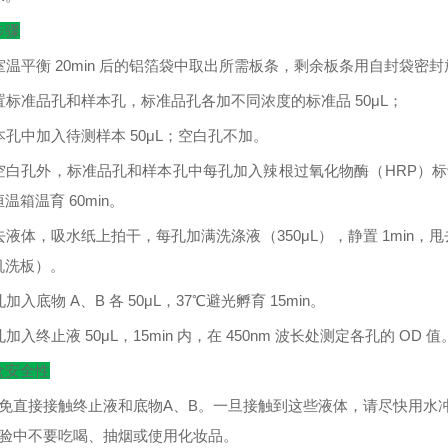
步骤
室温平衡
20min
后的铝箔袋中取出所需板条，剩余板条用自封袋密封
置标准品孔和样本孔，标准品孔各加不同浓度的标准品
50μL
；
本孔中加入待测样本
50μL
；空白孔不加。
空白孔外，标准品孔和样本孔中每孔加入辣根过氧化物酶（
HRP
）标
恒温箱温育
60min
。
去液体，吸水纸上拍干，每孔加满洗涤液（
350μL
），静置
1min
，甩
机洗板）。
孔加入底物
A
、
B
各
50μL
，
37
℃
避光孵育
15min
。
孔加入终止液
50μL
，
15min
内，在
450nm
波长处测定各孔的
OD
值
盒安全性
避免直接接触终止液和底物A、B。一旦接触到这些液体，请尽快用水
实验中不要吃喝、抽烟或使用化妆品。