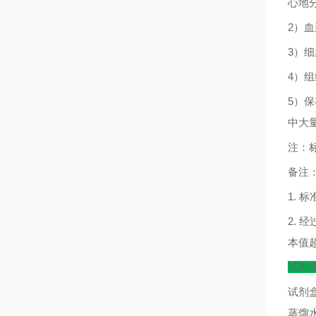
心地
2
）血
3
）细
4
）组
5
）保
中大
注：
备注
1.
标
2.
经
本值
试剂
试剂
蒸馏