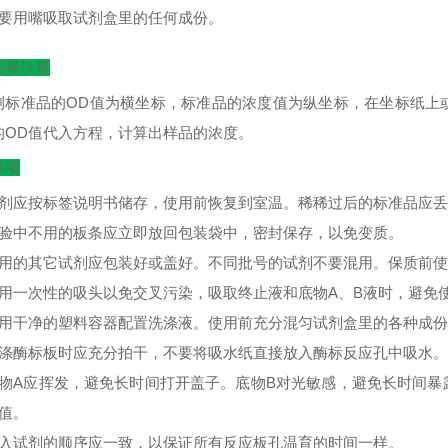
不要用嘴吸取试剂盒里的任何成份。
结果计算
测标准品的
OD
值为横坐标，标准品的浓度值为纵坐标，在坐标纸上
的
OD
值代入方程，计算出样品的浓度。
事项
试剂应按标签说明书储存，使用前恢复到室温。稀稀过后的标准品应
实验中不用的板条应立即放回包装袋中，密封保存，以免变质。
不用的其它试剂应包装好或盖好。不同批号的试剂不要混用。保质前
使用一次性的吸头以免交叉污染，吸取终止液和底物A、B液时，避免
使用干净的塑料容器配置洗涤液。使用前充分混匀试剂盒里的各种成
洗涤酶标板时应充分拍干，不要将吸水纸直接放入酶标反应孔中吸水。
底物A应挥发，避免长时间打开盖子。底物B对光敏感，避免长时间
D值。
加入试剂的顺序应一致，以保证所有反应板孔温育的时间一样。