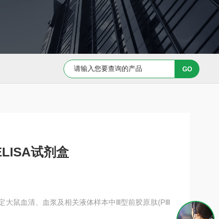
Capan-1 细胞专用培养基
Caov-3 细胞专用培养基
LISA试剂盒
于测定大鼠血清、血浆及相关液体样本中Ⅲ型前胶原肽(PⅢ