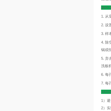
操作
1.
从
2.
设
3.
样
4.
除
锅或
5.
弃
洗板
6.
每
7.
每
试剂
1）
2）