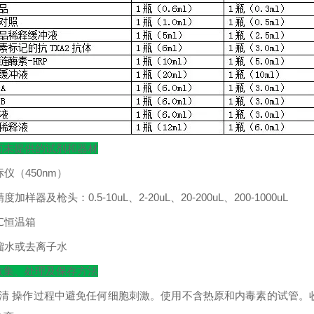
而未提供的试剂和器材
标仪（
450nm
）
精度加样器及枪头：
0.5-10uL
、
2-20uL
、
20-200uL
、
200-1000uL
℃
恒温箱
馏水或去离子水
收集、处理及保存方法
清
操作过程中避免任何细胞刺激。使用不含热原和内毒素的试管。