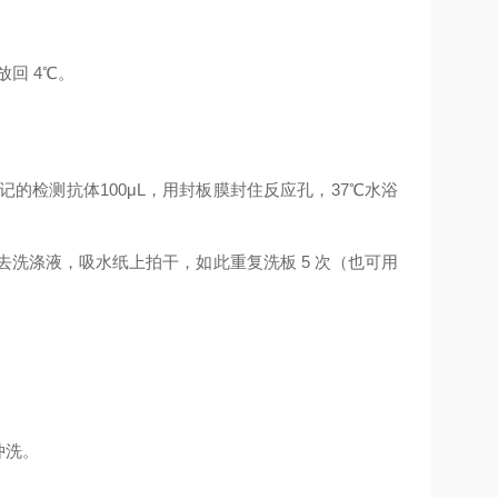
放回
4
℃
。
记的检测抗体
100μL
，用封板膜封住反应孔，
37
℃
水浴
去洗涤液，吸水纸上拍干，如此重复洗板
5
次（也可用
。
冲洗。