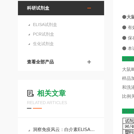
科研试剂盒
⚫
大鼠
ELISA试剂盒
⚫
有
PCR试剂盒
⚫
保
生化试剂盒
⚫
本
实验
查看全部产品
大鼠Ⅲ
样品
和洗
相关文章
比例
RELATED ARTICLES
试剂
洞察免疫风云：白介素ELISA试剂盒在科研与临床中的核心价值