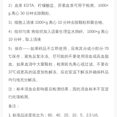
2
）血浆
EDTA
、柠檬酸盐、肝素血浆可用于检测。
1000×
g
离心
30
分钟去除颗粒。
3
）细胞上清液
1000×g
离心
10
分钟去除颗粒和聚合物。
4
）组织匀浆
将组织加入适量生理盐水捣碎。
1000×g
离心
10
分钟，取上清液
5
）保存
------
如果样品不立即使用，应将其分成小部分
-70
℃
保存，避免反复冷冻。尽可能的不要使用溶血或高血脂
血。如果血清中大量颗粒，检测前先离心或过滤。不要在
37
℃
或更高的温度加热解冻。应在室温下解冻并确保样品
均匀地充分解冻。
注：标本溶血会影响最后检测结果，因此溶血标本不宜进
行此项检测。
备注：
1.
标准品浓度依次为：
80
、
40
、
20
、
10
、
5
、
2.5 U/L