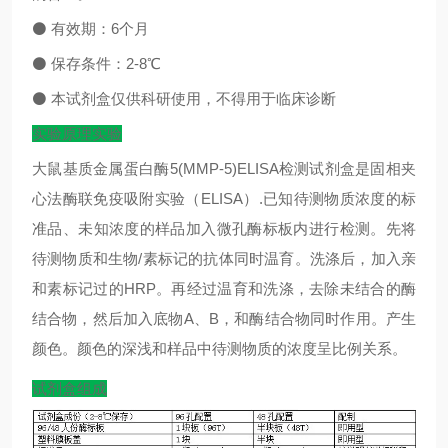
⚫
有效期：
6
个月
⚫
保存条件：
2-8
℃
⚫
本试剂盒仅供科研使用，不得用于临床诊断
实验原理实验
大鼠基质金属蛋白酶5(MMP-5)ELISA检测试剂盒是固相夹
心法酶联免疫吸附实验（ELISA）.已知待测物质浓度的标
准品、未知浓度的样品加入微孔酶标板内进行检测。先将
待测物质和生物/素标记的抗体同时温育。洗涤后，加入亲
和素标记过的HRP。再经过温育和洗涤，去除未结合的酶
结合物，然后加入底物A、B，和酶结合物同时作用。产生
颜色。颜色的深浅和样品中待测物质的浓度呈比例关系。
试剂盒组成