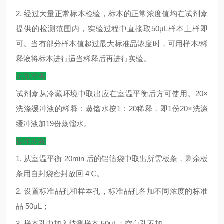
2.
经过大量正常标本检验，标本的正常浓度值均在试剂盒
提供的检测范围内，实验过程中直接取
50μL
样本上样即
可。当有部分样本值超过最大标准品浓度时，可用样本
/
稀
释液将标本进行适当稀释后再进行实验。
试剂准备
试剂盒从冷藏环境中取出应在室温平衡后方可使用。
20×
洗涤缓冲液的稀释：蒸馏水按
1
：
20
稀释，即
1
份
20×
洗涤
缓冲液加
19
份蒸馏水。
操作步骤
1.
从室温平衡
20min
后的铝箔袋中取出所需板条，剩余板
条用自封袋密封放回
4
℃
。
2.
设置标准品孔和样本孔，标准品孔各加不同浓度的标准
品
50μL
；
3.
样本孔中加入待测样本
50μL
；空白孔不加。