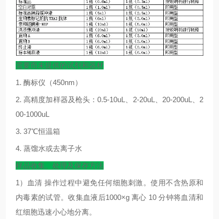
需要而未提供的试剂和器材
1.
酶标仪（
450nm
）
2.
高精度加样器及枪头：
0.5-10uL
、
2-20uL
、
20-200uL
、
2
00-1000uL
3. 37
℃
恒温箱
4.
蒸馏水或去离子水
样品收集、处理及保存方法
1
）血清
操作过程中避免任何细胞刺激。使用不含热原和
内毒素的试管。收集血液后
1000×g
离心
10
分钟将血清和
红细胞迅速小心地分离。