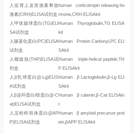
人促肾上皮质激素释放
human corticotropin releasing ho
激素
(CRH)ELISA
试剂盒
rmone,CRH ELISAkit
人甲状腺球蛋白
(TG)ELI
Human Thyroglobulin,TG ELISA
SA
试剂盒
kit
人羰基化蛋白
(PC)ELISA
Human Protein Carbonyl,PC ELI
试剂盒
SAkit
人螺旋肽
(THP)ELISA
试
Human triple-helical peptide,TH
剂盒
P ELISAkit
人
β
乳球蛋白
(
β
-Lg)ELIS
Human
β
Lactoglobulin,
β
-Lg ELI
A
试剂盒
SAkit
人
β
连环蛋白
/
联蛋白
(
β
-C
Human
β
catenin,
β
-Cat ELISAki
at)ELISA
试剂盒
t
人淀粉样前体蛋白
(
β
AP
Human
β
amyloid precursor prot
P)ELISA
试剂盒
ein,
β
APP ELISAkit