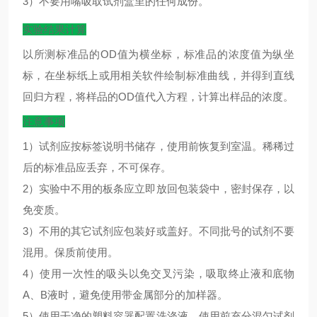
3）不要用嘴吸取试剂盒里的任何成份。
实验结果计算
以所测标准品的
OD
值为横坐标，标准品的浓度值为纵坐
标，在坐标纸上或用相关软件绘制标准曲线，并得到直线
回归方程，将样品的
OD
值代入方程，计算出样品的浓度。
注意事项
1）试剂应按标签说明书储存，使用前恢复到室温。稀稀过
后的标准品应丢弃，不可保存。
2）实验中不用的板条应立即放回包装袋中，密封保存，以
免变质。
3）不用的其它试剂应包装好或盖好。不同批号的试剂不要
混用。保质前使用。
4）使用一次性的吸头以免交叉污染，吸取终止液和底物
A、B液时，避免使用带金属部分的加样器。
5）使用干净的塑料容器配置洗涤液。使用前充分混匀试剂