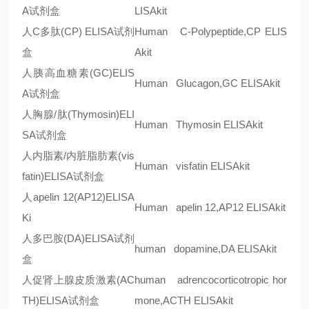
A
试剂盒
LISAkit
人
C
多肽
(CP) ELISA
试剂
Human C-Polypeptide,CP ELIS
盒
Akit
人胰高血糖素
(GC)ELIS
Human Glucagon,GC ELISAkit
A
试剂盒
人胸腺/肽
(Thymosin)ELI
Human Thymosin ELISAkit
SA
试剂盒
人内脂素
/
内脏脂肪素
(vis
Human visfatin ELISAkit
fatin)ELISA
试剂盒
人
apelin 12(AP12)ELISA
Human apelin 12,AP12 ELISAkit
Ki
人多巴胺
(DA)ELISA
试剂
human dopamine,DA ELISAkit
盒
人促肾上腺皮质激素
(AC
human adrencocorticotropic hor
TH)ELISA
试剂盒
mone,ACTH ELISAkit