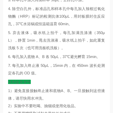
4.
除空白孔外，标准品孔和样本孔中每孔加入辣根过氧化
物酶（
HRP
）标记的检测抗体
100μL
，用封板膜封住反应
孔，
37
℃
水浴锅或恒温箱温育
60min
。
5.
弃去液体，吸水纸上拍干，每孔加满洗涤液（
350μ
L
），静置
1min
，甩去洗涤液，吸水纸上拍干，如此重复
洗板
5
次（也可用洗板机洗板）。
6.
每孔加入底物
A
、
B
各
50μL
，
37
℃
避光孵育
15min
。
7.
每孔加入终止液
50μL
，
15min
内，在
450nm
波长处测
定各孔的
OD
值。
试剂盒安全性
1）避免直接接触终止液和底物A、B。一旦接触到这些液
体，请尽快用水冲洗。
2）实验中不要吃喝、抽烟或使用化妆品。