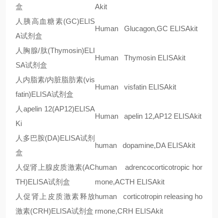
盒
Akit
人胰高血糖素
(GC)ELIS
Human Glucagon,GC ELISAkit
A
试剂盒
人胸腺/肽
(Thymosin)ELI
Human Thymosin ELISAkit
SA
试剂盒
人内脂素
/
内脏脂肪素
(vis
Human visfatin ELISAkit
fatin)ELISA
试剂盒
人
apelin 12(AP12)ELISA
Human apelin 12,AP12 ELISAkit
Ki
人多巴胺
(DA)ELISA
试剂
human dopamine,DA ELISAkit
盒
人促肾上腺皮质激素
(AC
human adrencocorticotropic hor
TH)ELISA
试剂盒
mone,ACTH ELISAkit
人促肾上皮质激素释放
human corticotropin releasing ho
激素
(CRH)ELISA
试剂盒
rmone,CRH ELISAkit