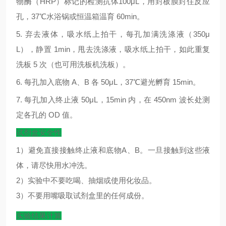
物酶（
HRP
）标记的检测抗体
100μL
，用封板膜封住反应
孔，
37
℃
水浴锅或恒温箱温育
60min
。
5.
弃去液体，吸水纸上拍干，每孔加满洗涤液（
350μ
L
），静置
1min
，甩去洗涤液，吸水纸上拍干，如此重复
洗板
5
次（也可用洗板机洗板）。
6.
每孔加入底物
A
、
B
各
50μL
，
37
℃
避光孵育
15min
。
7.
每孔加入终止液
50μL
，
15min
内，在
450nm
波长处测
定各孔的
OD
值。
试剂盒安全性
1）避免直接接触终止液和底物A、B。一旦接触到这些液
体，请尽快用水冲洗。
2）实验中不要吃喝、抽烟或使用化妆品。
3）不要用嘴吸取试剂盒里的任何成份。
实验结果计算