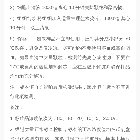
3
）细胞上清液
1000×g
离心
10
分钟去除颗粒和聚合物。
4
）组织匀浆
将组织加入适量生理盐水捣碎。
1000×g
离心
10
分钟，取上清液
5
）保存
------
如果样品不立即使用，应将其分成小部分
-70
℃
保存，避免反复冷冻。尽可能的不要使用溶血或高血脂
血。如果血清中大量颗粒，检测前先离心或过滤。不要在
37
℃
或更高的温度加热解冻。应在室温下解冻并确保样品
均匀地充分解冻。
注：标本溶血会影响最后检测结果，因此溶血标本不宜进
行此项检测。
备注：
1.
标准品浓度依次为：
80
、
40
、
20
、
10
、
5
、
2.5 U/L
2.
经过大量正常标本检验，标本的正常浓度值均在试剂盒
提供的检测范围内，实验过程中直接取
50μL
样本上样即