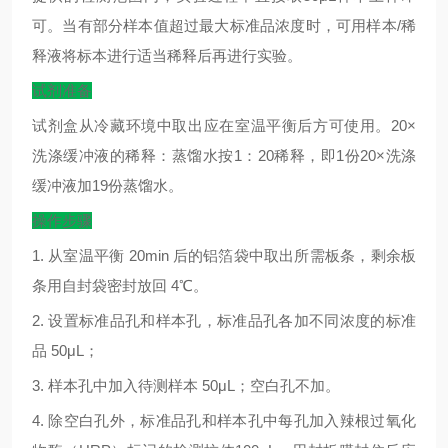
可。当有部分样本值超过最大标准品浓度时，可用样本
/
稀
释液将标本进行适当稀释后再进行实验。
试剂准备
试剂盒从冷藏环境中取出应在室温平衡后方可使用。
20×
洗涤缓冲液的稀释：蒸馏水按
1
：
20
稀释，即
1
份
20×
洗涤
缓冲液加
19
份蒸馏水。
操作步骤
1.
从室温平衡
20min
后的铝箔袋中取出所需板条，剩余板
条用自封袋密封放回
4
℃
。
2.
设置标准品孔和样本孔，标准品孔各加不同浓度的标准
品
50μL
；
3.
样本孔中加入待测样本
50μL
；空白孔不加。
4.
除空白孔外，标准品孔和样本孔中每孔加入辣根过氧化