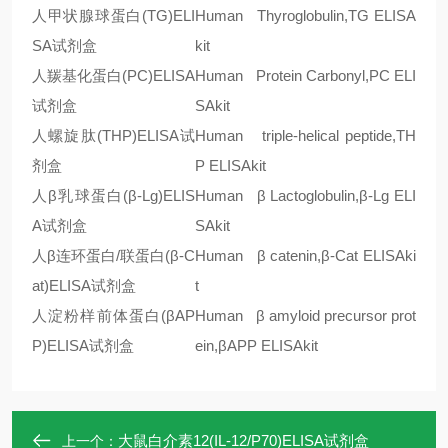
人甲状腺球蛋白
(TG)ELI
Human Thyroglobulin,TG ELISA
SA
试剂盒
kit
人羰基化蛋白
(PC)ELISA
Human Protein Carbonyl,PC ELI
试剂盒
SAkit
人螺旋肽
(THP)ELISA
试
Human triple-helical peptide,TH
剂盒
P ELISAkit
人
β
乳球蛋白
(
β
-Lg)ELIS
Human
β
Lactoglobulin,
β
-Lg ELI
A
试剂盒
SAkit
人
β
连环蛋白
/
联蛋白
(
β
-C
Human
β
catenin,
β
-Cat ELISAki
at)ELISA
试剂盒
t
人淀粉样前体蛋白
(
β
AP
Human
β
amyloid precursor prot
P)ELISA
试剂盒
ein,
β
APP ELISAkit
大鼠白介素12(IL-12/P70)ELISA试剂盒
上一个：