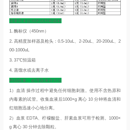
需要而未提供的试剂和器材
1.
酶标仪（
450nm
）
2.
高精度加样器及枪头：
0.5-10uL
、
2-20uL
、
20-200uL
、
2
00-1000uL
3. 37
℃
恒温箱
4.
蒸馏水或去离子水
样品收集、处理及保存方法
1
）血清
操作过程中避免任何细胞刺激。使用不含热原和
内毒素的试管。收集血液后
1000×g
离心
10
分钟将血清和
红细胞迅速小心地分离。
2
）血浆
EDTA
、柠檬酸盐、肝素血浆可用于检测。
1000×
g
离心
30
分钟去除颗粒。