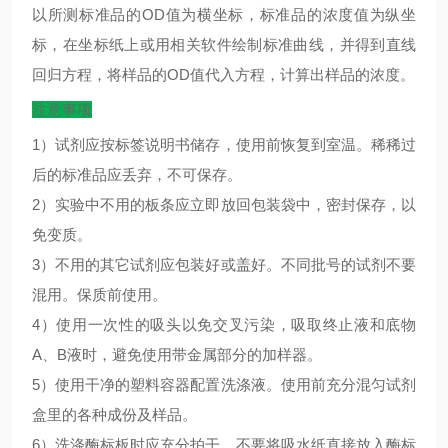
以所测标准品的
OD
值为横坐标，标准品的浓度值为纵坐
标，在坐标纸上或用相关软件绘制标准曲线，并得到直线
回归方程，将样品的
OD
值代入方程，计算出样品的浓度。
注意事项
1）试剂应按标签说明书储存，使用前恢复到室温。稀稀过
后的标准品应丢弃，不可保存。
2）实验中不用的板条应立即放回包装袋中，密封保存，以
免变质。
3）不用的其它试剂应包装好或盖好。不同批号的试剂不要
混用。保质前使用。
4）使用一次性的吸头以免交叉污染，吸取终止液和底物
A、B液时，避免使用带金属部分的加样器。
5）使用干净的塑料容器配置洗涤液。使用前充分混匀试剂
盒里的各种成份及样品。
6）洗涤酶标板时应充分拍干，不要将吸水纸直接放入酶标