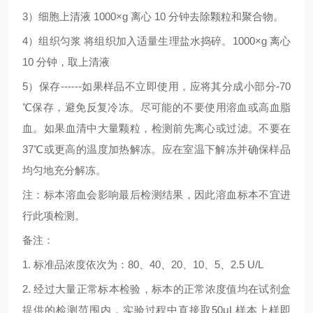
3
）细胞上清液
1000×g
离心
10
分钟去除颗粒和聚合物。
4
）组织匀浆
将组织加入适量生理盐水捣碎。
1000×g
离心
10
分钟，取上清液
5
）保存
------
如果样品不立即使用，应将其分成小部分
-70
℃
保存，避免反复冷冻。尽可能的不要使用溶血或高血脂
血。如果血清中大量颗粒，检测前先离心或过滤。不要在
37
℃
或更高的温度加热解冻。应在室温下解冻并确保样品
均匀地充分解冻。
注：标本溶血会影响最后检测结果，因此溶血标本不宜进
行此项检测。
备注：
1.
标准品浓度依次为：
80
、
40
、
20
、
10
、
5
、
2.5 U/L
2.
经过大量正常标本检验，标本的正常浓度值均在试剂盒
提供的检测范围内，实验过程中直接取
50μL
样本上样即