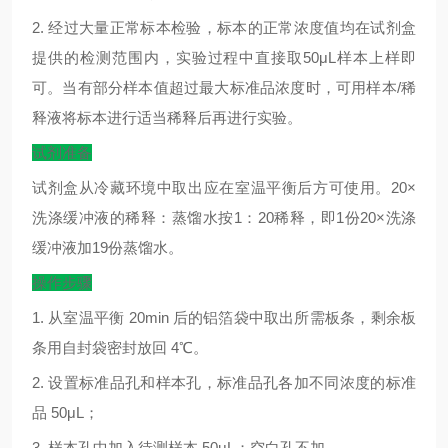
2.
经过大量正常标本检验，标本的正常浓度值均在试剂盒
提供的检测范围内，实验过程中直接取
50μL
样本上样即
可。当有部分样本值超过最大标准品浓度时，可用样本
/
稀
释液将标本进行适当稀释后再进行实验。
试剂准备
试剂盒从冷藏环境中取出应在室温平衡后方可使用。
20×
洗涤缓冲液的稀释：蒸馏水按
1
：
20
稀释，即
1
份
20×
洗涤
缓冲液加
19
份蒸馏水。
操作步骤
1.
从室温平衡
20min
后的铝箔袋中取出所需板条，剩余板
条用自封袋密封放回
4
℃
。
2.
设置标准品孔和样本孔，标准品孔各加不同浓度的标准
品
50μL
；
3.
样本孔中加入待测样本
50μL
；空白孔不加。