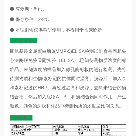
⚫
有效期：
6
个月
⚫
保存条件：
2-8
℃
⚫
本试剂盒仅供科研使用，不得用于临床诊断
实验原理实验
豚鼠基质金属蛋白酶9(MMP-9)ELISA检测试剂盒是固相夹
心法酶联免疫吸附实验（ELISA）.已知待测物质浓度的标
准品、未知浓度的样品加入微孔酶标板内进行检测。先将
待测物质和生物/素标记的抗体同时温育。洗涤后，加入亲
和素标记过的HRP。再经过温育和洗涤，去除未结合的酶
结合物，然后加入底物A、B，和酶结合物同时作用。产生
颜色。颜色的深浅和样品中待测物质的浓度呈比例关系。
试剂盒组成