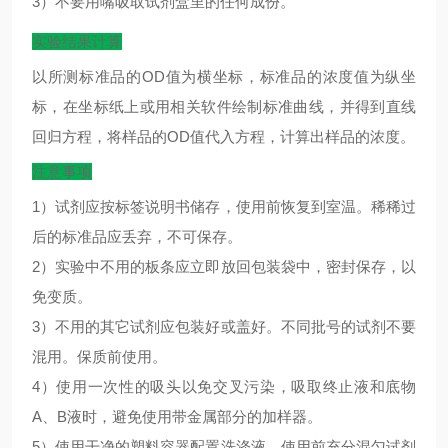
3）不要用嘴吸取试剂盒里的任何成份。
实验结果计算
以所测标准品的
OD
值为横坐标，标准品的浓度值为纵坐
标，在坐标纸上或用相关软件绘制标准曲线，并得到直线
回归方程，将样品的
OD
值代入方程，计算出样品的浓度。
注意事项
1）试剂应按标签说明书储存，使用前恢复到室温。稀稀过
后的标准品应丢弃，不可保存。
2）实验中不用的板条应立即放回包装袋中，密封保存，以
免变质。
3）不用的其它试剂应包装好或盖好。不同批号的试剂不要
混用。保质前使用。
4）使用一次性的吸头以免交叉污染，吸取终止液和底物
A、B液时，避免使用带金属部分的加样器。
5）使用干净的塑料容器配置洗涤液。使用前充分混匀试剂