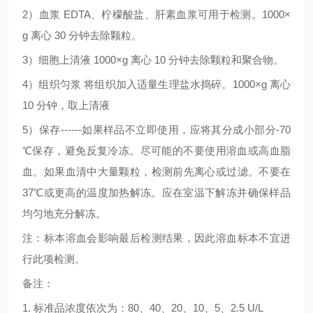
2
）血浆
EDTA
、柠檬酸盐、肝素血浆可用于检测。
1000×
g
离心
30
分钟去除颗粒。
3
）细胞上清液
1000×g
离心
10
分钟去除颗粒和聚合物。
4
）组织匀浆
将组织加入适量生理盐水捣碎。
1000×g
离心
10
分钟，取上清液
5
）保存
------
如果样品不立即使用，应将其分成小部分
-70
℃
保存，避免反复冷冻。尽可能的不要使用溶血或高血脂
血。如果血清中大量颗粒，检测前先离心或过滤。不要在
37
℃
或更高的温度加热解冻。应在室温下解冻并确保样品
均匀地充分解冻。
注：标本溶血会影响最后检测结果，因此溶血标本不宜进
行此项检测。
备注：
1.
标准品浓度依次为：
80
、
40
、
20
、
10
、
5
、
2.5 U/L