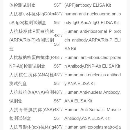
体检测试剂盒
96T
(APF)antibody ELISA Kit
人抗核小体抗体IgG(An
48T/
human anti-nucleosome antib
uA-IgG)检测试剂盒
96T
ody IgG,AnuA-IgG ELISA Kit
人抗核糖体P蛋白抗体
Human anti-ribosomal P prot
48T/
(ARPA/Rib-P)检测试剂
ein antibody,ARPA/Rib-P ELI
96T
盒
SA Kit
人抗核糖核蛋白抗体(R
48T/
Human anti-ribonucleo protei
NP-Ab)检测试剂盒
96T
n Antibody,RNP-Ab ELISA Kit
人抗核仁抗体(ANA)检
48T/
Human anti-nucleolus antibod
测试剂盒
96T
y,ANA ELISA Kit
人抗核抗体/(ANA)检测
48T/
Human Anti-nuclear Antibody,
试剂盒
96T
ANA ELISA Kit
人抗骨骼肌抗体(ASA)
48T/
Human Anti-Somatic Muscle
检测试剂盒
96T
Antibody,ASA ELISA Kit
人抗弓形体(tox)抗体(Ig
48T/
Human anti-toxoplasma(tox)a