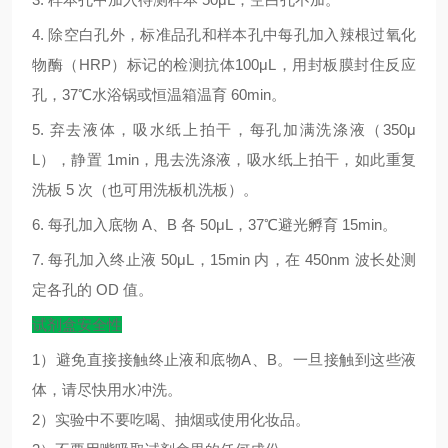
4.
除空白孔外，标准品孔和样本孔中每孔加入辣根过氧化
物酶（
HRP
）标记的检测抗体
100μL
，用封板膜封住反应
孔，
37
℃
水浴锅或恒温箱温育
60min
。
5.
弃去液体，吸水纸上拍干，每孔加满洗涤液（
350μ
L
），静置
1min
，甩去洗涤液，吸水纸上拍干，如此重复
洗板
5
次（也可用洗板机洗板）。
6.
每孔加入底物
A
、
B
各
50μL
，
37
℃
避光孵育
15min
。
7.
每孔加入终止液
50μL
，
15min
内，在
450nm
波长处测
定各孔的
OD
值。
试剂盒安全性
1）避免直接接触终止液和底物A、B。一旦接触到这些液
体，请尽快用水冲洗。
2）实验中不要吃喝、抽烟或使用化妆品。