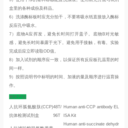
盒里的各种成份及样品。
6）洗涤酶标板时应充分拍干，不要将吸水纸直接放入酶标
反应孔中吸水。
7）底物A应挥发，避免长时间打开盖子。底物B对光敏
感，避免长时间暴露于光下。避免用手接触，有毒。实验
完成后应立即读取OD值。
8）加入试剂的顺序应一致，以保证所有反应板孔温育的时
间一样。
9）按照说明书中标明的时间、加液的量及顺序进行温育操
作。
相关产品
人抗环胍氨酸肽(CCP)
48T/
Human anti-CCP antibody EL
抗体检测试剂盒
96T
ISA Kit
Human anti-succinate dehydr