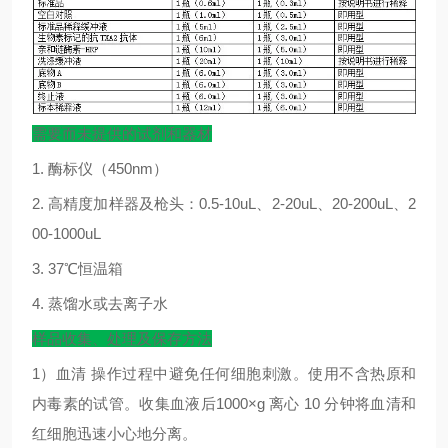
需要而未提供的试剂和器材
1.
酶标仪（
450nm
）
2.
高精度加样器及枪头：
0.5-10uL
、
2-20uL
、
20-200uL
、
2
00-1000uL
3. 37
℃
恒温箱
4.
蒸馏水或去离子水
样品收集、处理及保存方法
1
）血清
操作过程中避免任何细胞刺激。使用不含热原和
内毒素的试管。收集血液后
1000×g
离心
10
分钟将血清和
红细胞迅速小心地分离。