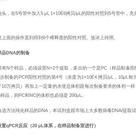
换枪头，在5号管中加入5 μL 1×10E6拷贝/μL的阳性对照到5号管中
 重复上面的操作直到得到6个稀释度的阳性对照。放冰上待用。
样品
DNA
的制备
 如果有N个样品，必须设置N+2个提取，多出的一个是PC（样品制备
上步制备的PCR阳性对照的第4号（浓度为1×10E4 拷贝/μL，10μL相当
于10万拷贝）再加上一定量的水使总体积跟每次制备要求的体积一样
μL样品，则PC和NC的体积也必须是
200μL
。
自选方法纯化样品的DNA，本试剂盒跟市场上大多数病毒DNA/提取
设置
qPCR
反应（
20
μ
L
体系，在样品制备室进行）