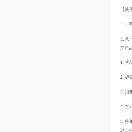
【使
一、稀
注意
加产
1. 
2. 
3. 
4. 
5. 
冰上