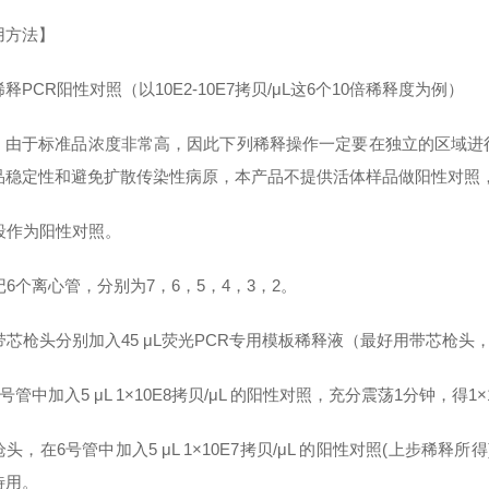
用方法】
释PCR阳性对照（以10E2-10E7拷贝/μL这6个10倍稀释度为例）
：由于标准品浓度非常高，因此下列稀释操作一定要在独立的区域进
品稳定性和避免扩散传染性病原，本产品不提供活体样品做阳性对照，
片段作为阳性对照。
标记6个离心管，分别为7，6，5，4，3，2。
用带芯枪头分别加入45 μL荧光PCR专用模板稀释液（最好用带芯枪头
在7号管中加入5 μL 1×10E8拷贝/μL 的阳性对照，充分震荡1分钟，得
换枪头，在6号管中加入5 μL 1×10E7拷贝/μL 的阳性对照(上步稀释
待用。