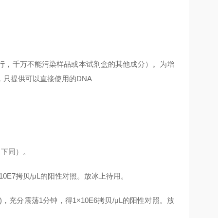
行，千万不能污染样品或本试剂盒的其他成分）。为增
只提供可以直接使用的DNA
，下同）。
1×10E7拷贝/μL的阳性对照。放冰上待用。
所得)，充分震荡1分钟，得1×10E6拷贝/μL的阳性对照。放