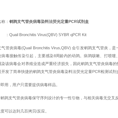
名称：
鹌鹑支气管炎病毒染料法荧光定量PCR试剂盒
：Quail Bronchitis Virus(QBV) SYBR qPCR Kit
气管炎病毒(Quail Bronchitis Virus,QBV) 会引发鹌
炎病毒接触传染引起，主要感染8周龄内的幼鹑。病鹑咳嗽、打喷嚏
感染该病毒会对养殖业造成严重经济损失，因此鹌鹑支气管炎病毒的
司开发了简单快捷的鹌鹑支气管炎病毒染料法荧光定量PCR检测试剂
即开即用，用户只需要提供病毒样品。
根据鹌鹑支气管炎病毒保守序列设计的专一性引物，与相关病毒无交叉
敏度可以达到几百拷贝/反应。