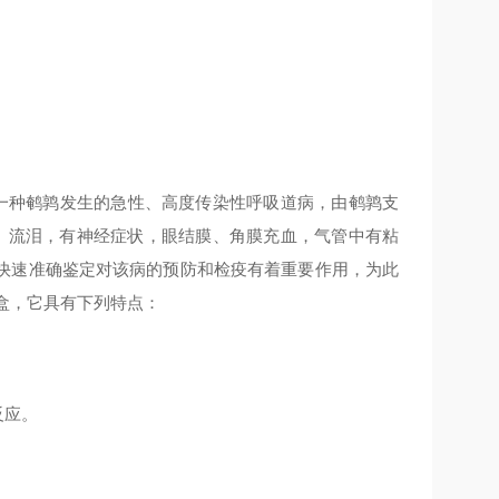
鹑支气管炎，是一种鹌鹑发生的急性、高度传染性呼吸道病，由鹌鹑支
、流泪，有神经症状，眼结膜、角膜充血，气管中有粘
快速准确鉴定对该病的预防和检疫有着重要作用，为此
盒，它具有下列特点：
反应。