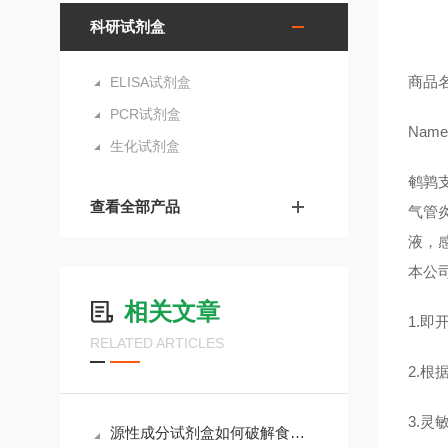
科研试剂盒
商品
ELISA试剂盒
PCR试剂盒
Name 
生化试剂盒
鹌鹑支
查看全部产品
气管
液，
本公
相关文章
1.
RELATED ARTICLES
2.
3.灵
源性成分试剂盒如何破解食品掺假与物种溯源难题？