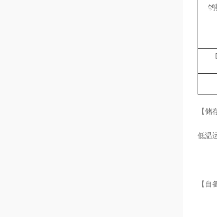
鹌
【储
低温
【自