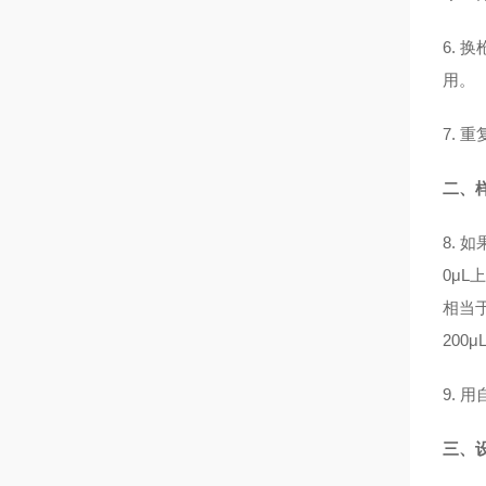
6. 
用。
7.
二、
8.
0μL
相当
200
9.
用
三、