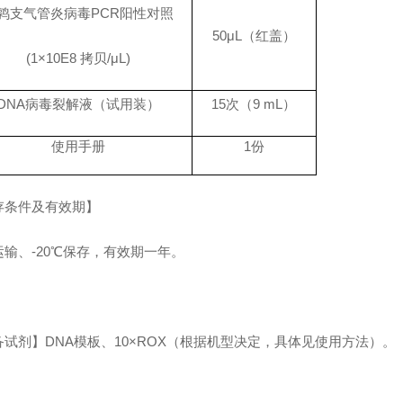
鹑支气管炎病毒
PCR
阳性对照
50
μ
L
（红盖）
(
1×
10E8
拷贝
/
μ
L)
DNA
病毒裂解液（试用装）
15
次（
9 mL
）
使用手册
1
份
存条件及有效期】
运输、
-20
℃保存，有效期一年。
备试剂】
DNA
模板、
10
×
ROX
（根据机型决定，具体见使用方法）。