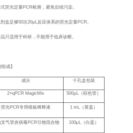
一管式荧光定量PCR检测，避免后续污染。
试剂盒足够50次20μL反应体系的荧光定量PCR。
本产品只适用于科研，不能用于临床诊断。
剂组成】
成分
十孔盒包装
2×qPCR MagicMix
500μL
（棕色管）
荧光
PCR
专用模板稀释液
1 mL
（黄盖）
鹑支气管炎病毒
PCR
引物混合物
100
μ
L
（白盖）