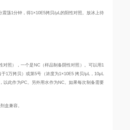
，充分震荡1分钟，得1×10E5拷贝/μL的阳性对照。放冰上待
阳性对照），一个是NC（样品制备阴性对照）。可以用1
于1万拷贝）或第5号（浓度为1×10E5 拷贝/μL，10μL
，以此作为PC。另外用水作为NC。如果每次制备需要
试剂盒兼容。