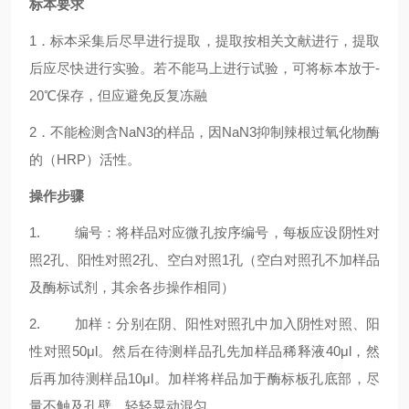
标本要求
1．标本采集后尽早进行提取，提取按相关文献进行，提取
后应尽快进行实验。若不能马上进行试验，可将标本放于-
20℃保存，但应避免反复冻融
2．不能检测含NaN3的样品，因NaN3抑制辣根过氧化物酶
的（HRP）活性。
操作步骤
1. 编号：将样品对应微孔按序编号，每板应设阴性对
照2孔、阳性对照2孔、空白对照1孔（空白对照孔不加样品
及酶标试剂，其余各步操作相同）
2. 加样：分别在阴、阳性对照孔中加入阴性对照、阳
性对照50μl。然后在待测样品孔先加样品稀释液40μl，然
后再加待测样品10μl。加样将样品加于酶标板孔底部，尽
量不触及孔壁，轻轻晃动混匀，