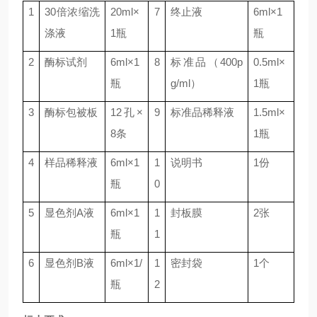
1
30
倍浓缩洗
20ml
×
7
终止液
6ml
×
1
涤液
1
瓶
瓶
2
酶标试剂
6ml
×
1
8
标准品（
400p
0.5ml
×
瓶
g/ml
）
1
瓶
3
酶标包被板
12
孔×
9
标准品稀释液
1.5ml
×
8
条
1
瓶
4
样品稀释液
6ml
×
1
1
说明书
1
份
瓶
0
5
显色剂
A
液
6ml
×
1
1
封板膜
2
张
瓶
1
6
显色剂
B
液
6ml
×
1/
1
密封袋
1
个
瓶
2