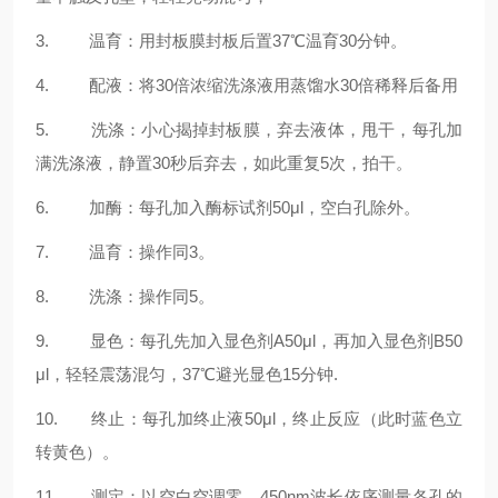
3. 温育：用封板膜封板后置37℃温育30分钟。
4. 配液：将30倍浓缩洗涤液用蒸馏水30倍稀释后备用
5. 洗涤：小心揭掉封板膜，弃去液体，甩干，每孔加
满洗涤液，静置30秒后弃去，如此重复5次，拍干。
6. 加酶：每孔加入酶标试剂50μl，空白孔除外。
7. 温育：操作同3。
8. 洗涤：操作同5。
9. 显色：每孔先加入显色剂A50μl，再加入显色剂B50
μl，轻轻震荡混匀，37℃避光显色15分钟.
10. 终止：每孔加终止液50μl，终止反应（此时蓝色立
转黄色）。
11. 测定：以空白空调零，450nm波长依序测量各孔的