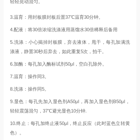
轻轻晃动混匀。
3.温育：用封板膜封板后置37℃温育30分钟。
4.配液：将30倍浓缩洗涤液用蒸馏水30倍稀释后备用
5.洗涤：小心揭掉封板膜，弃去液体，甩干，每孔加满洗
涤液，静置30秒后弃去，如此重复5次，拍干。
6.加酶：每孔加入酶标试剂50μl，空白孔除外。
7.温育：操作同3。
8.洗涤：操作同5。
9.显色：每孔先加入显色剂A50μl，再加入显色剂B50μl，
轻轻震荡混匀，37℃避光显色10分钟.
10.终止：每孔加终止液50μl，终止反应（此时蓝色立转黄
色）。