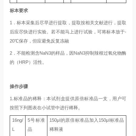
标本要求
1．标本采集后尽早进行提取，提取按相关文献进行，提取
后应尽快进行实验。若不能马上进行试验，可将标本放于-
20℃保存，但应避免反复冻融
2．不能检测含NaN3的样品，因NaN3抑制辣根过氧化物酶
的（HRP）活性。
操作步骤
1.标准品的稀释：本试剂盒提供原倍标准品一支，用户可
按照下列图表在小试管中进行稀释。
16ng/
5
号标准
150μl
的原倍标准品加入
150μl
标准品
L
品
稀释液