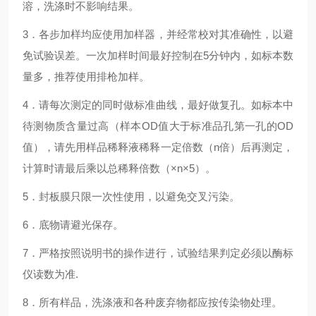
溶，洗涤时不影响结果。
3．各步加样均应使用加样器，并经常校对其准确性，以避
免试验误差。一次加样时间最好控制在5分钟内，如标本数
量多，推荐使用排枪加样。
4．请每次测定的同时做标准曲线，最好做复孔。如标本中
待测物质含量过高（样本OD值大于标准品孔第一孔的OD
值），请先用样品稀释液稀释一定倍数（n倍）后再测定，
计算时请最后乘以总稀释倍数（×n×5）。
5．封板膜只限一次性使用，以避免交叉污染。
6．底物请避光保存。
7．严格按照说明书的操作进行，试验结果判定必须以酶标
仪读数为准.
8．所有样品，洗涤液和各种废弃物都应按传染物处理。