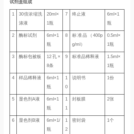
试剂盒组成
1
30
倍浓缩洗
20ml
×
7
终止液
6ml
×
1
涤液
1
瓶
瓶
2
酶标试剂
6ml
×
1
8
标准品（
400p
0.5ml
×
瓶
g/ml
）
1
瓶
3
酶标包被板
12
孔×
9
标准品稀释液
1.5ml
×
8
条
1
瓶
4
样品稀释液
6ml
×
1
1
说明书
1
份
瓶
0
5
显色剂
A
液
6ml
×
1
1
封板膜
2
张
瓶
1
6
显色剂
B
液
6ml
×
1/
1
密封袋
1
个
瓶
2