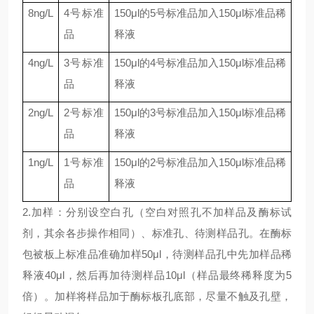
8ng/L
4
号标准
150μl
的
5
号标准品加入
150μl
标准品稀
品
释液
4ng/L
3
号标准
150μl
的
4
号标准品加入
150μl
标准品稀
品
释液
2ng/L
2
号标准
150μl
的
3
号标准品加入
150μl
标准品稀
品
释液
1ng/L
1
号标准
150μl
的
2
号标准品加入
150μl
标准品稀
品
释液
2.加样：分别设空白孔（空白对照孔不加样品及酶标试
剂，其余各步操作相同）、标准孔、待测样品孔。在酶标
包被板上标准品准确加样50μl，待测样品孔中先加样品稀
释液40μl，然后再加待测样品10μl（样品最终稀释度为5
倍）。加样将样品加于酶标板孔底部，尽量不触及孔壁，