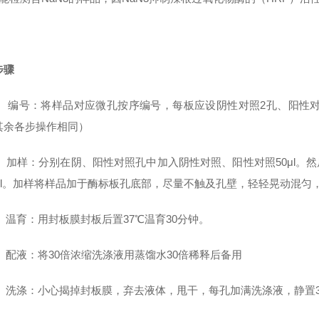
步骤
 编号：将样品对应微孔按序编号，每板应设阴性对照2孔、阳性对
其余各步操作相同）
 加样：分别在阴、阳性对照孔中加入阴性对照、阳性对照50μl。然
0μl。加样将样品加于酶标板孔底部，尽量不触及孔壁，轻轻晃动混匀
 温育：用封板膜封板后置37℃温育30分钟。
 配液：将30倍浓缩洗涤液用蒸馏水30倍稀释后备用
 洗涤：小心揭掉封板膜，弃去液体，甩干，每孔加满洗涤液，静置3