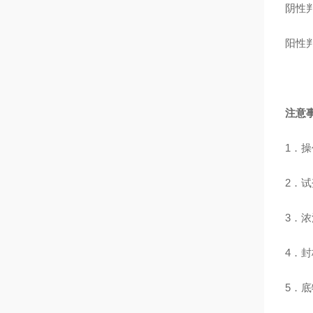
阴性判
阳性判
注意
1．
2．
3．
4．
5．