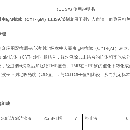
(ELISA)
使用说明书
虫IgM抗体（CYT-IgM）ELISA试剂盒
用于测定人血清、血浆及相关液
原理
剂盒应用双抗原夹心法测定标本中人囊虫IgM抗体（CYT-IgM）
IgM抗体（CYT-IgM）相结合，经洗涤除去未结合的抗体和其他成
物，经过彻di洗涤后加底物TMB显色。TMB在HRP酶的催化下转
nm波长下测定吸光度（OD值），与CUTOFF值相比较，从而判定标本中
盒组成
30
倍浓缩洗涤液
20ml
×
1
瓶
7
终止液
6