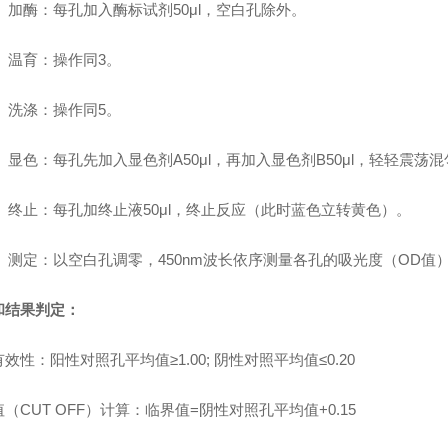
 加酶：每孔加入酶标试剂50μl，空白孔除外。
 温育：操作同3。
 洗涤：操作同5。
显色：每孔先加入显色剂A50μl，再加入显色剂B50μl，轻轻震荡混匀
. 终止：每孔加终止液50μl，终止反应（此时蓝色立转黄色）。
. 测定：以空白孔调零，450nm波长依序测量各孔的吸光度（OD值
和结果判定：
效性：阳性对照孔平均值≥1.00; 阴性对照平均值≤0.20
（CUT OFF）计算：临界值=阴性对照孔平均值+0.15