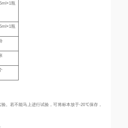
.5ml
×
1
瓶
.5ml
×
1
瓶
份
张
个
验。若不能马上进行试验，可将标本放于-20℃保存，
性。