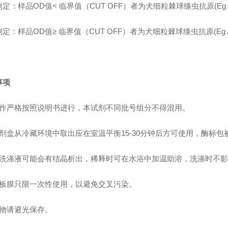
定：样品OD值< 临界值（CUT OFF）者为犬细粒棘球绦虫抗原(Eg 
定：样品OD值≥ 临界值（CUT OFF）者为犬细粒棘球绦虫抗原(Eg 
事项
操作严格按照说明书进行，本试剂不同批号组分不得混用。
试剂盒从冷藏环境中取出应在室温平衡15-30分钟后方可使用，酶标
浓洗涤液可能会有结晶析出，稀释时可在水浴中加温助溶，洗涤时不
封板膜只限一次性使用，以避免交叉污染。
底物请避光保存。