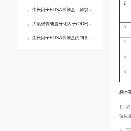
2
生长因子ELISA试剂盒：解锁科研精准需求，赋能高效检测核心优势
大鼠破骨细胞分化因子(ODF)ELISA试剂盒的操作注意事项
3
生长因子ELISA试剂盒的制备工艺探索
4
5
6
标本
1．
但应
2．不