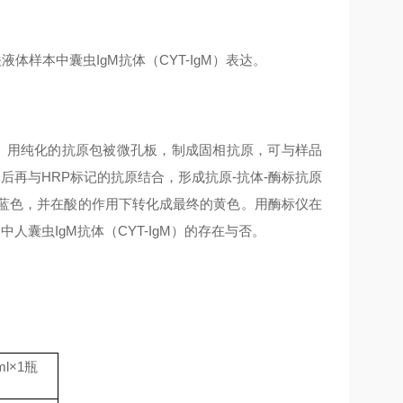
体样本中囊虫IgM抗体（CYT-IgM）表达。
表达。用纯化的抗原包被微孔板，制成固相抗原，可与样品
分后再与HRP标记的抗原结合，形成抗原-抗体-酶标抗原
化成蓝色，并在酸的作用下转化成最终的黄色。用酶标仪在
人囊虫IgM抗体（CYT-IgM）的存在与否。
ml
×
1
瓶