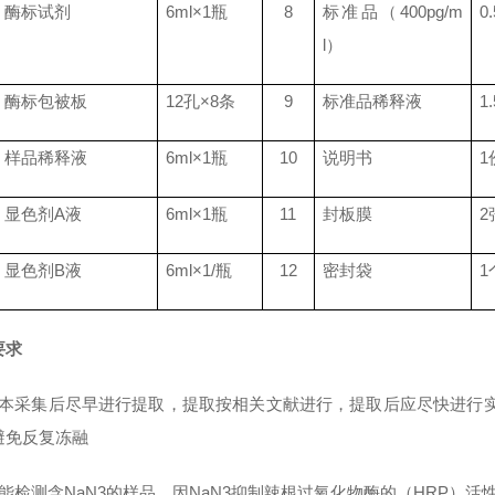
酶标试剂
6ml
×
1
瓶
8
标准品（
400pg/m
0
l
）
酶标包被板
12
孔×
8
条
9
标准品稀释液
1
样品稀释液
6ml
×
1
瓶
10
说明书
1
显色剂
A
液
6ml
×
1
瓶
11
封板膜
2
显色剂
B
液
6ml
×
1/
瓶
12
密封袋
1
要求
标本采集后尽早进行提取，提取按相关文献进行，提取后应尽快进行实
避免反复冻融
能检测含NaN3的样品，因NaN3抑制辣根过氧化物酶的（HRP）活