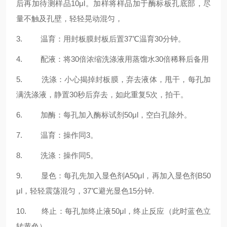
后再加待测样品10μl。加样将样品加于酶标板孔底部，尽
量不触及孔壁，轻轻晃动混匀，
3. 温育：用封板膜封板后置37℃温育30分钟。
4. 配液：将30倍浓缩洗涤液用蒸馏水30倍稀释后备用
5. 洗涤：小心揭掉封板膜，弃去液体，甩干，每孔加
满洗涤液，静置30秒后弃去，如此重复5次，拍干。
6. 加酶：每孔加入酶标试剂50μl，空白孔除外。
7. 温育：操作同3。
8. 洗涤：操作同5。
9. 显色：每孔先加入显色剂A50μl，再加入显色剂B50
μl，轻轻震荡混匀，37℃避光显色15分钟.
10. 终止：每孔加终止液50μl，终止反应（此时蓝色立
转黄色）。