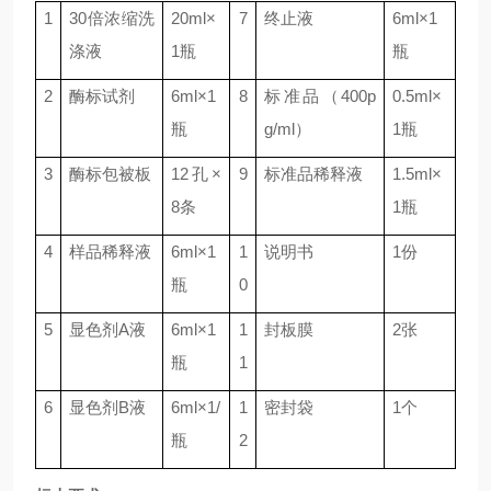
1
30
倍浓缩洗
20ml
×
7
终止液
6ml
×
1
涤液
1
瓶
瓶
2
酶标试剂
6ml
×
1
8
标准品（
400p
0.5ml
×
瓶
g/ml
）
1
瓶
3
酶标包被板
12
孔×
9
标准品稀释液
1.5ml
×
8
条
1
瓶
4
样品稀释液
6ml
×
1
1
说明书
1
份
瓶
0
5
显色剂
A
液
6ml
×
1
1
封板膜
2
张
瓶
1
6
显色剂
B
液
6ml
×
1/
1
密封袋
1
个
瓶
2