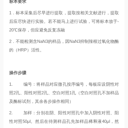
标本要求
1．标本采集后尽早进行提取，提取按相关文献进行，提取
后应尽快进行实验。若不能马上进行试验，可将标本放于-
20℃保存，但应避免反复冻融
2．不能检测含NaN3的样品，因NaN3抑制辣根过氧化物酶
的（HRP）活性。
操作步骤
1. 编号：将样品对应微孔按序编号，每板应设阴性对
照2孔、阳性对照2孔、空白对照1孔（空白对照孔不加样品
及酶标试剂，其余各步操作相同）
2. 加样：分别在阴、阳性对照孔中加入阴性对照、阳
性对照50μl。然后在待测样品孔先加样品稀释液40μl，然