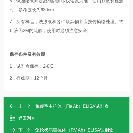
6．试验结果判定必须以酶标仪读数为准，使用双波长检测
时，参考波长为630nm
7．所有样品，洗涤液和各种废弃物都应按传染物处理。终
止液为2M的硫酸，使用时必须注意安全。
保存条件及有效期
1．试剂盒保存：2-8℃。
2．有效期：12个月
兔鞭毛虫抗体（Fla Ab）ELISA试剂盒
上一个：
返回列表
兔轮状病毒抗体（RV Ab）ELISA试剂盒
下一个：