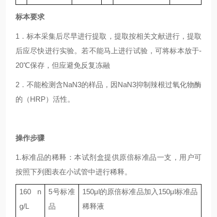
标本要求
1．标本采集后尽早进行提取，提取按相关文献进行，提取
后应尽快进行实验。若不能马上进行试验，可将标本放于-
20℃保存，但应避免反复冻融
2．不能检测含NaN3的样品，因NaN3抑制辣根过氧化物酶
的（HRP）活性。
操作步骤
1.标准品的稀释：本试剂盒提供原倍标准品一支，用户可
按照下列图表在小试管中进行稀释。
160
n
5
号标准
150μl
的原倍标准品加入
150μl
标准品
g/L
品
稀释液