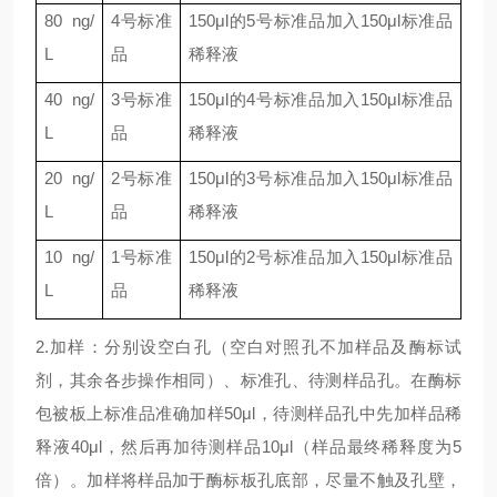
80
ng/
4
号标准
150μl
的
5
号标准品加入
150μl
标准品
L
品
稀释液
40
ng/
3
号标准
150μl
的
4
号标准品加入
150μl
标准品
L
品
稀释液
20
ng/
2
号标准
150μl
的
3
号标准品加入
150μl
标准品
L
品
稀释液
10
ng/
1
号标准
150μl
的
2
号标准品加入
150μl
标准品
L
品
稀释液
2.加样：分别设空白孔（空白对照孔不加样品及酶标试
剂，其余各步操作相同）、标准孔、待测样品孔。在酶标
包被板上标准品准确加样50μl，待测样品孔中先加样品稀
释液40μl，然后再加待测样品10μl（样品最终稀释度为5
倍）。加样将样品加于酶标板孔底部，尽量不触及孔壁，