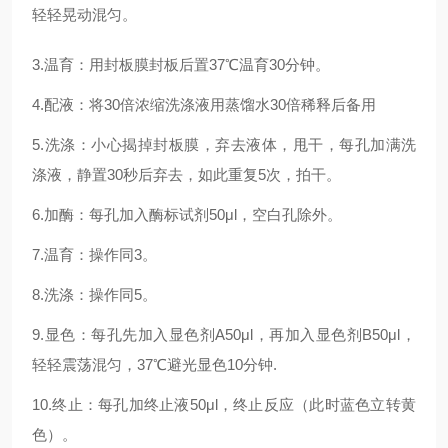
轻轻晃动混匀。
3.温育：用封板膜封板后置37℃温育30分钟。
4.配液：将30倍浓缩洗涤液用蒸馏水30倍稀释后备用
5.洗涤：小心揭掉封板膜，弃去液体，甩干，每孔加满洗
涤液，静置30秒后弃去，如此重复5次，拍干。
6.加酶：每孔加入酶标试剂50μl，空白孔除外。
7.温育：操作同3。
8.洗涤：操作同5。
9.显色：每孔先加入显色剂A50μl，再加入显色剂B50μl，
轻轻震荡混匀，37℃避光显色10分钟.
10.终止：每孔加终止液50μl，终止反应（此时蓝色立转黄
色）。