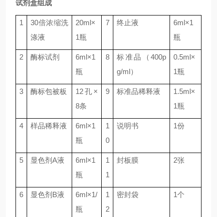
试剂盒组成
1
30
倍浓缩洗
20ml
×
7
终止液
6ml
×
1
涤液
1
瓶
瓶
2
酶标试剂
6ml
×
1
8
标准品（
400p
0.5ml
×
瓶
g/ml
）
1
瓶
3
酶标包被板
12
孔×
9
标准品稀释液
1.5ml
×
8
条
1
瓶
4
样品稀释液
6ml
×
1
1
说明书
1
份
瓶
0
5
显色剂
A
液
6ml
×
1
1
封板膜
2
张
瓶
1
6
显色剂
B
液
6ml
×
1/
1
密封袋
1
个
瓶
2