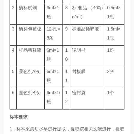
2
酶标试剂
6ml
×
1
8
标准品（
400p
0.5ml
×
瓶
g/ml
）
1
瓶
3
酶标包被板
12
孔×
9
标准品稀释液
1.5ml
×
8
条
1
瓶
4
样品稀释液
6ml
×
1
1
说明书
1
份
瓶
0
5
显色剂
A
液
6ml
×
1
1
封板膜
2
张
瓶
1
6
显色剂
B
液
6ml
×
1/
1
密封袋
1
个
瓶
2
标本要求
1．标本采集后尽早进行提取，提取按相关文献进行，提取