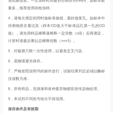
免试验误差。一次加样时间最好控制在5分钟内，如标本数
量多，推荐使用排枪加样。
4．请每次测定的同时做标准曲线，最好做复孔。如标本中
待测物质含量过高（样本OD值大于标准品孔第一孔的OD
值），请先用样品稀释液稀释一定倍数（n倍）后再测定，
计算时请最后乘以总稀释倍数（×n×5）。
5．封板膜只限一次性使用，以避免交叉污染。
6．底物请避光保存。
7．严格按照说明书的操作进行，试验结果判定必须以酶标
仪读数为准.
8．所有样品，洗涤液和各种废弃物都应按传染物处理。
9．本试剂不同批号组分不得混用。
保存条件及有效期