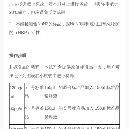
后应尽快进行实验。若不能马上进行试验，可将标本放于-
20℃保存，但应避免反复冻融
2．不能检测含NaN3的样品，因NaN3抑制辣根过氧化物酶
的（HRP）活性。
操作步骤
1.标准品的稀释：本试剂盒提供原倍标准品一支，用户可
按照下列图表在小试管中进行稀释。
5
号标准
150µl
的原倍标准品加入
150µl
标准品
120pg/
品
稀释液
ml
4
号标准
150µl
的
5
号标准品加入
150µl
标准品
60pg/m
品
稀释液
l
3
号标准
150µl
的
4
号标准品加入
150µl
标准品